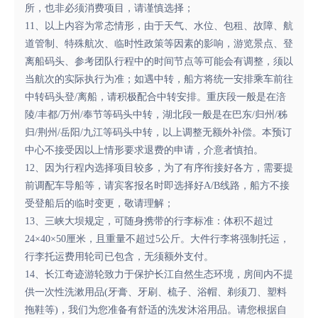
所，也非必须消费项目，请谨慎选择；
11、以上内容为常态情形，由于天气、水位、包租、故障、航
道管制、特殊航次、临时性政策等因素的影响，游览景点、登
离船码头、参考团队行程中的时间节点等可能会有调整，须以
当航次的实际执行为准；如遇中转，船方将统一安排乘车前往
中转码头登/离船，请积极配合中转安排。重庆段一般是在涪
陵/丰都/万州/奉节等码头中转，湖北段一般是在巴东/归州/秭
归/荆州/岳阳/九江等码头中转，以上调整无额外补偿。本预订
中心不接受因以上情形要求退费的申请，介意者慎拍。
12、因为行程内选择项目较多，为了有序衔接好各方，需要提
前调配车导船等，请宾客报名时即选择好A/B线路，船方不接
受登船后的临时变更，敬请理解；
13、三峡大坝规定，可随身携带的行李标准：体积不超过
24×40×50厘米，且重量不超过5公斤。大件行李将强制托运，
行李托运费用轮司已包含，无须额外支付。
14、长江奇迹游轮致力于保护长江自然生态环境，房间内不提
供一次性洗漱用品(牙膏、牙刷、梳子、浴帽、剃须刀、塑料
拖鞋等)，我们为您准备有舒适的洗发沐浴用品。请您根据自