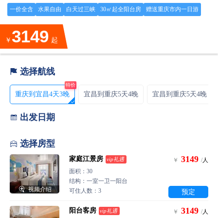
一价全含
水果自由
白天过三峡
30㎡起全阳台房
赠送重庆市内一日游
3149
￥
起
选择航线

特价
重庆到宜昌4天3晚
宜昌到重庆5天4晚
宜昌到重庆5天4晚（
出发日期

选择房型

3149
家庭江景房
vip礼遇
￥
/
人
面积：30
结构：一室一卫一阳台

视频介绍
可住人数：3
预定
3149
阳台客房
vip礼遇
￥
/
人