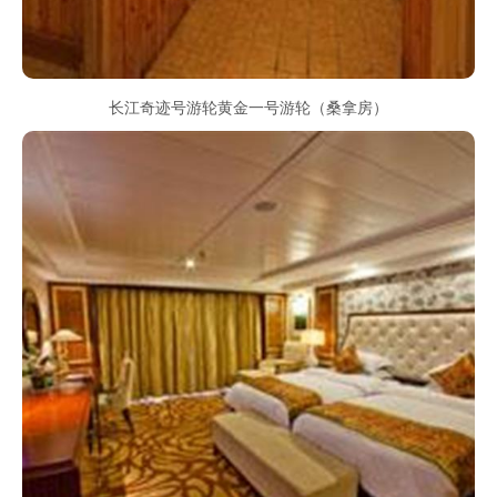
长江奇迹号游轮黄金一号游轮（桑拿房）