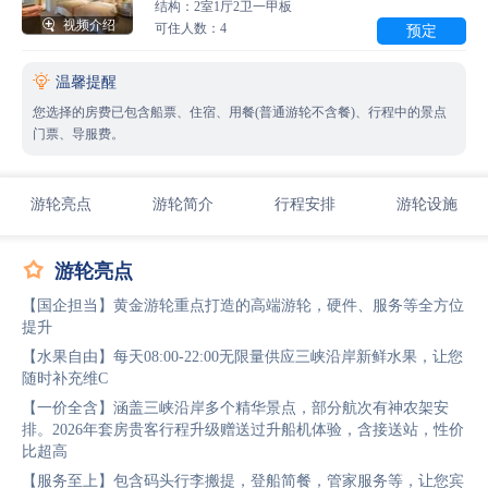
结构：2室1厅2卫一甲板

视频介绍
可住人数：4
预定

温馨提醒
您选择的房费已包含船票、住宿、用餐(普通游轮不含餐)、行程中的景点
门票、导服费。
游轮亮点
游轮简介
行程安排
游轮设施

游轮亮点
【国企担当】黄金游轮重点打造的高端游轮，硬件、服务等全方位
提升
【水果自由】每天08:00-22:00无限量供应三峡沿岸新鲜水果，让您
随时补充维C
【一价全含】涵盖三峡沿岸多个精华景点，部分航次有神农架安
排。2026年套房贵客行程升级赠送过升船机体验，含接送站，性价
比超高
【服务至上】包含码头行李搬提，登船简餐，管家服务等，让您宾