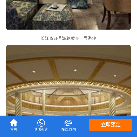
长江奇迹号游轮黄金一号游轮



立即预定
首页
电话咨询
在线咨询