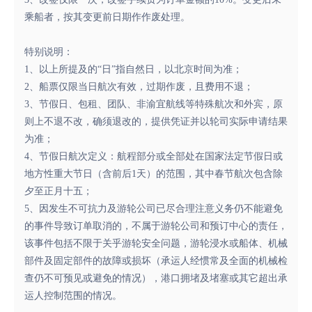
乘船者，按其变更前日期作作废处理。
特别说明：
1、以上所提及的“日”指自然日，以北京时间为准；
2、船票仅限当日航次有效，过期作废，且费用不退；
3、节假日、包租、团队、非渝宜航线等特殊航次和外宾，原
则上不退不改，确须退改的，提供凭证并以轮司实际申请结果
为准；
4、节假日航次定义：航程部分或全部处在国家法定节假日或
地方性重大节日（含前后1天）的范围，其中春节航次包含除
夕至正月十五；
5、因发生不可抗力及游轮公司已尽合理注意义务仍不能避免
的事件导致订单取消的，不属于游轮公司和预订中心的责任，
该事件包括不限于关乎游轮安全问题，游轮浸水或船体、机械
部件及固定部件的故障或损坏（承运人经惯常及全面的机械检
查仍不可预见或避免的情况），港口拥堵及堵塞或其它超出承
运人控制范围的情况。