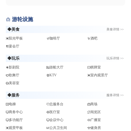
游轮设施

◆美食
美食详情 >>
阳光甲板
咖啡厅
酒吧
宴会厅
◆玩乐
玩乐详情 >>
影剧院
游船大厅
棋牌室
歌舞厅
KTV
室内观景厅
美容室
◆服务
服务详情 >>
电梯
总服务台
商场
商务中心
医疗室
阅览区
多功能厅
会议中心
广播室
观景甲板
公共卫生间
健身房