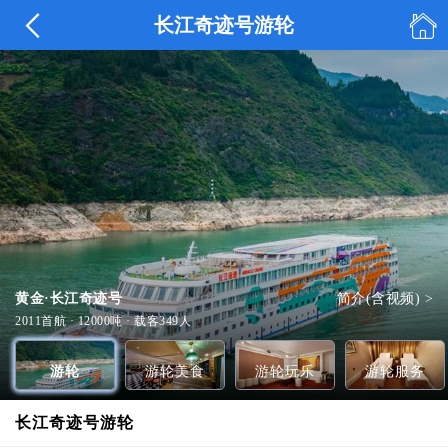


长江奇迹号游轮
黄金·长江奇迹号
简介(含视频) >
KTV
VIP餐厅
水疗会所
全部美食 >
全部玩乐 >
全部服务 >
2011首航 · 12000吨 · 载客349人
游轮
游轮美食
游轮玩乐
游轮服务
长江奇迹号游轮