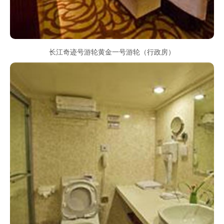
长江奇迹号游轮黄金一号游轮（行政房）