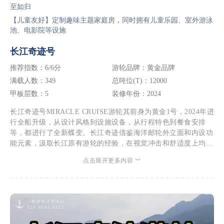
至如归
【儿童友好】定制趣味主题家庭房，同时拥有儿童乐园、室外游泳
池、电影院等设施
长江奇迹号
推荐指数：6/6分
游轮品牌：黄金品牌
满载人数：349
总吨位(T)：12000
甲板层数：5
装修年份：2024
长江奇迹号MIRACLE CRUISE游轮其前身为黄金1号，2024年进
行全船升级，从设计风格到设施设备，从行程特色到餐食安排
等，都进行了全新蝶变。长江奇迹借鉴海洋邮轮外立面和内设功
能元素，汲取长江原有游轮的经验，在视觉冲击和舒适度上均有
了质的飞跃，即使是标准间，单人床的尺寸都是所有长江游轮中
点击展开更多内容 ︾
最宽的（达1.1米宽）。配套有休闲娱乐、商业购物、中西餐饮
等功能，使70多个经典元素在超前配置中相互交融，极富特色。
长江奇迹首创【水果自由】，无限量补充，让宾客既能品味长江
沿岸的特色水果风味，又能补充满满的维C。长江奇迹首创【白
天过三峡】，让三峡之旅不再留有遗憾！还有一价全含、码头行
李搬运、管家等精心服务。长江奇迹是一条流动的水上风景线，