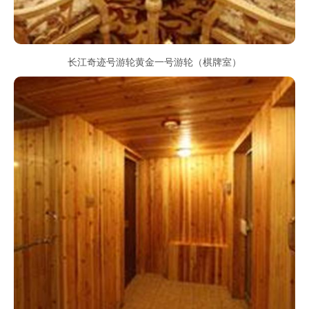
长江奇迹号游轮黄金一号游轮（棋牌室）