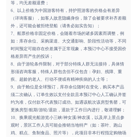
等，均无差额退费；
6、以上价格为中国游客特有，持护照游客的价格会有差异
（详询客服），如客人故意隐瞒身份，除了会被要求补齐差额
外，还可能会被拒绝登船（请务必如实告知）；
7、船票价格非固定价格，会随着市场的诸多因素而调整，例
如：库存余位、采购渠道、大交通影响、阶段性活动等，不同
时间预定可能存在价差属于正常现象，本预订中心不接受因价
格差异而产生的投诉；
8、由于游轮条件限制，对于部分特殊人群无法接待，具体情
形须咨询客服，特殊人群包含但不仅包含：孕妇、残障、重
疾、超龄的老人、行动不便或有精神疾病的人士等；
9、由于舱位是全球预订，库存余位随时在变化，购买本产品
须二次确认，订单生效以支付全款且本预订中心人工确认并签
约为准，仅付款不代表预订成功。如遇该航次该房型售罄，可
更换房型/航期/游轮/退款，退款于工作日内进行，敬请理解；
10、换乘观光船游览小三峡/神女溪/神农溪，以及岸上景点参
观时，景区工作人员可能会推销当地特产（如：茶叶、跑山
鸡、糕点、鱼制食品、照片等），此项目非本行程指定购物场