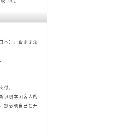
峡100。
口本），否则无法
。
支付。
游识别本团客人的
，您必须自己在开