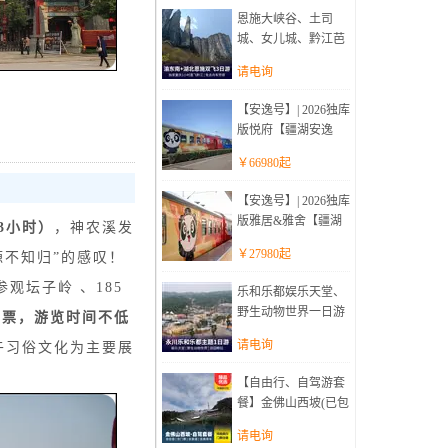
恩施大峡谷、土司
城、女儿城、黔江芭
拉胡、蒲花暗河、濯
请电询
水古镇双飞3日游(游
精品渝东南+湖北恩
【安逸号】| 2026独库
施)
版悦府【疆湖安逸
行】通关西域南北疆
￥
66980
起
16日(多种创意场景，
就要与众不同)
【安逸号】| 2026独库
版雅居&雅舍【疆湖
3小时）
，神农溪发
安逸行】通关西域南
￥
27980
起
不知归”的感叹！
北疆16日(多种创意场
景，就要与众不同)
参观坛子岭 、185
乐和乐都娱乐天堂、
野生动物世界一日游
门票，游览时间不低
(亲子游的绝佳选择)
请电询
午习俗文化为主要展
【自由行、自驾游套
餐】金佛山西坡(已包
含门票、索道、中转
请电询
车、住宿1晚)