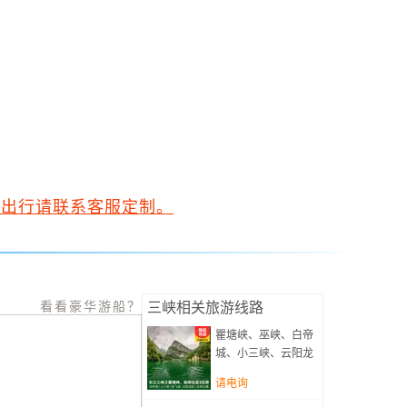
需出行请联系客服定制。
看看豪华游船？
三峡相关旅游线路
瞿塘峡、巫峡、白帝
城、小三峡、云阳龙
缸汽车往返三日游(纯
请电询
玩无购物，品尝巫山