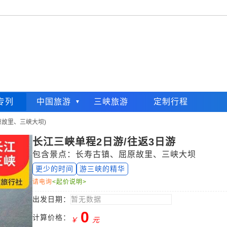
专列
中国旅游
三峡旅游
定制行程
原故里、三峡大坝)
长江三峡单程2日游/往返3日游
包含景点：长寿古镇、屈原故里、三峡大坝
更少的时间
游三峡的精华
请电询
<起价说明>
暂无数据
出发日期：
0
计算价格：
￥
元