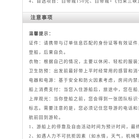
4、自选项目：白帝城150元、白帝城+《归来三峡》
注意事项
温
馨提示：
证件：请携带与订单信息匹配的身份证等有效证件
登船，后果自负。
衣物：根据自己的情况，主要以休闲、轻松的服装
卫生防预：出发前最好带上平时经常用的感冒和消
电器和电源：基于安全和防火因素考虑，房间内禁
船上消费支付：当您入住游船后，旅途中，您在船
上岸观光：当你登船之前，您会得到一张团队标识
标志。需要注意的是，您必须记住您导游的电话和
航前回到游轮。
1、游船上的停靠及自由活动时间为预计时间，最
2、如遇人力不可抗拒因素（如水情，天气，机械