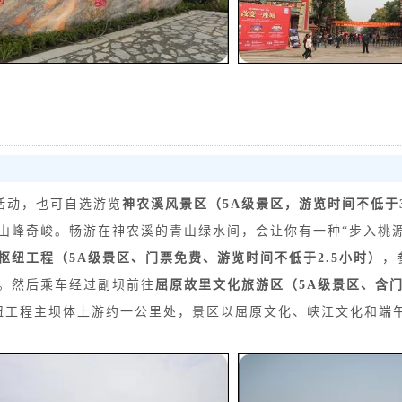
由活动，也可自选游览
神农溪风景区（5A级景区，游览时间不低于
山峰奇峻。畅游在神农溪的青山绿水间，会让你有一种“步入桃源
枢纽工程（5A级景区、门票免费、游览时间不低于2.5小时）
，
。然后乘车经过副坝前往
屈原故里文化旅游区（5A级景区、含
纽工程主坝体上游约一公里处，景区以屈原文化、峡江文化和端