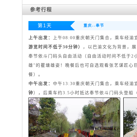
参考行程
第1天
重庆--奉节
上午出发
：
上午08:00重庆朝天门集合，乘车经
游览时间不低于
30分钟
）
，以巴渝文化为背景，展
奉节依斗门码头自由活动（自由活动时间不低于2
雄”的瞿塘雄姿！晚餐后也可自选观看张艺谋匠心
餐）。
中午出发：
中午13:30重庆朝天门集合，乘车经
钟
），后乘车约3.5小时抵达奉节依斗门码头登船