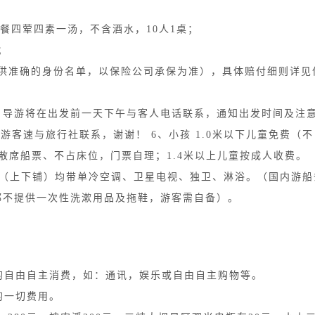
正餐四荤四素一汤，不含酒水，10人1桌；
；
提供准确的身份名单，以保险公司承保为准），具体赔付细则详见
）；导游将在出发前一天下午与客人电话联系，通知出发时间及注
游客速与旅行社联系，谢谢！ 6、小孩 1.0米以下儿童免费（
；散席船票、不占床位，门票自理；1.4米以上儿童按成人收费。
人间（上下铺）均带单冷空调、卫星电视、独卫、淋浴。（国内游
上都不提供一次性洗漱用品及拖鞋，游客需自备）。
的自由自主消费，如：通讯，娱乐或自由自主购物等。
的一切费用。