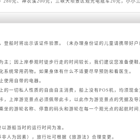
280元、神农溪200元，三峡大坝景区观光电瓶车20元，小小三
，登船时将出示该证件验票。（未办理身份证的儿童请携带好户
为主；因上岸参观时徒步行走的时间较长，我们建议您准备便鞋
化系统常用药物。如果身体有什么不适要尽早预防和看医生。
止使用自带的电器。
上的一切私人性质的自由自主消费，船上没有POS机，均须现金
卡，上岸游览景点必须佩带此卡，以此作为游览景点的凭据及导
乘坐的游轮名称、停靠的码头和游轮在每一个观光点的起航时间
终以游船当时的运行时间为准。
等非人为因素），旅行社可根据《旅游法》合理变更。