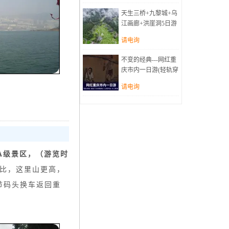
天生三桥+九黎城+乌
江画廊+洪崖洞5日游
(赠送《苗族·蚩尤》
请电询
表演，温泉体验、体
验当地特色美食)
不变的经典---网红重
庆市内一日游(轻轨穿
楼越壑&通远门古城
请电询
墙遗址&山城步道&
长江索道&洪崖洞)
A级景区，（
游览时
相比，这里山更高，
节码头换车返回重