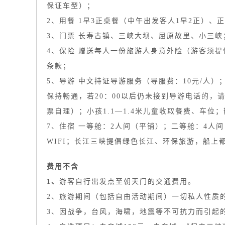
保证车型）；
2、用餐 1早3正桌餐（中午出发客人1早2正）、
3、门票 长寿古镇、三峡大坝、屈原故里、小三峡
4、保险 赠送每人一份旅游人身意外险（游客须
条款；
5、导游 中文持证导游服务（导服费：10元/人
保持畅通，若20：00以后仍未接到导游电话的，请
票自理）；小孩1.1—1.4米儿童收取餐费、车位
7、住宿 一等舱：2人间（平铺）；二等舱：4
WIFI；长江三峡提倡绿色长江、环保旅游，船
费用不含
1、
游客自行出发点至朝天门的交通费用。
2、旅游期间（包括自由活动期间）一切私人性质
3、因战争，台风，海啸，地震等不可抗力而引起