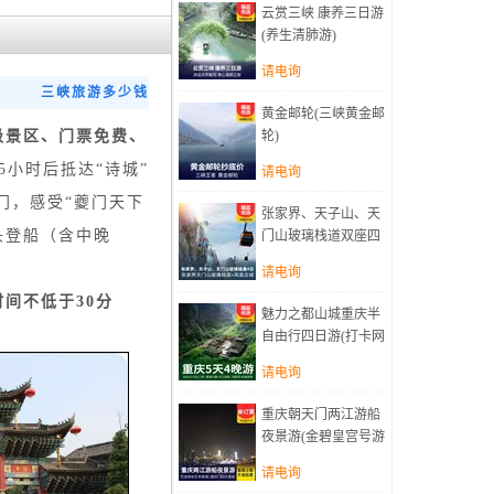
烤鱼)
云赏三峡 康养三日游
(养生清肺游)
请电询
三峡旅游多少钱
黄金邮轮(三峡黄金邮
级景区、门票免费、
轮)
小时后抵达“诗城”
请电询
门，感受“夔门天下
张家界、天子山、天
头登船（含中晚
门山玻璃栈道双座四
日游(赠送天门山扶梯
请电询
+玻璃栈道鞋套)
时间不低于
30分
魅力之都山城重庆半
自由行四日游(打卡网
红轨道穿楼、千年古
请电询
镇磁器口、东方瑞
士、南国第一牧原)
重庆朝天门两江游船
夜景游(金碧皇宫号游
船&金碧女王号)
请电询