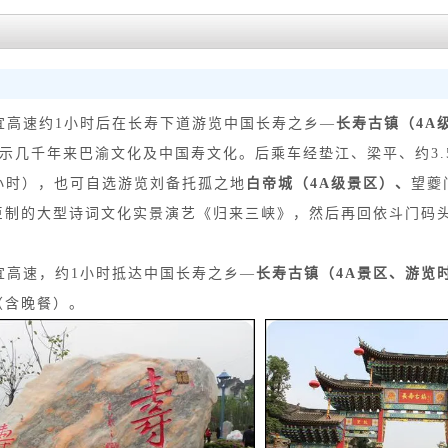
渝宜高速约1小时后在长寿下道游览中国长寿之乡—
长寿古镇（4A
示几千年来巴渝文化及中国寿文化。后乘车经垫江、梁平、约3.5
小时），也可自选游览刘备托孤之地
白帝城（4A级景区）
、
望夔
巨制的大型诗词文化实景演艺《归来三峡》，然后再回依斗门码
渝宜高速，约1小时抵达中国长寿之乡—
长寿古镇（4A景区、
游览
（含晚餐）。