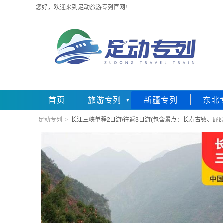
您好，欢迎来到足动旅游专列官网!
首页
旅游专列
新疆专列
东北
足动专列
>
长江三峡单程2日游/往返3日游(包含景点：长寿古镇、屈