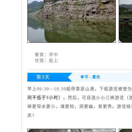
餐食：早中
住宿：船上
第3天
奉节--重庆
早上06:30—10:30船停靠巫山港，下船游览被
间不低于3小时
）
。然后，可自选小小三峡游览（
峡更窄水更小，滩更险，洞更幽，景更秀。游览结束
庆！