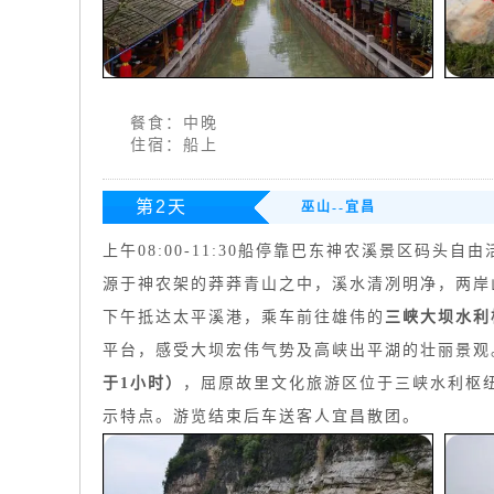
餐食：中晚
住宿：船上
第2天
巫山--宜昌
上午08:00-11:30船停靠巴东神农溪景区码头自
源于神农架的莽莽青山之中，溪水清冽明净，两岸
下午抵达太平溪港，乘车前往雄伟的
三峡大坝水利
平台，感受大坝宏伟气势及高峡出平湖的壮丽景观
于1小时）
，屈原故里文化旅游区位于三峡水利枢
示特点。游览结束后车送客人宜昌散团。