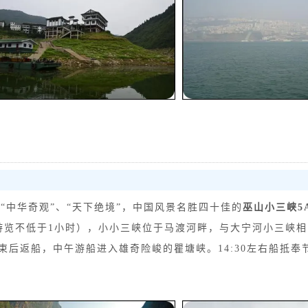
誉为“中华奇观”、“天下绝境”，中国风景名胜四十佳的
巫山
小三峡
5
游览不低于1小时），小小三峡位于马渡河畔，与大宁河小三峡
后返船，中午游船进入雄奇险峻的瞿塘峡。14:30左右船抵奉