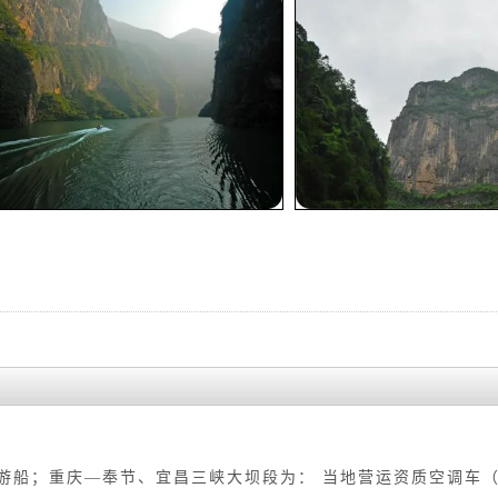
内游船；重庆—奉节、宜昌三峡大坝段为： 当地营运资质空调车