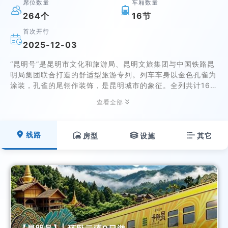
席位数量
车厢数量


264个
16节
首次开行

2025-12-03
“昆明号”是昆明市文化和旅游局、昆明文旅集团与中国铁路昆
明局集团联合打造的舒适型旅游专列。列车车身以金色孔雀为
涂装，孔雀的尾翎作装饰，是昆明城市的象征。全列共计16节
车厢，定员264人。

查看全部

线路

房型

设施

其它