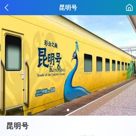
昆明号
昆明号