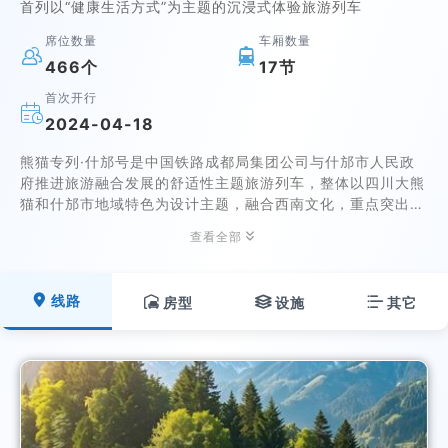
首列以“健康生活方式”为主题的沉浸式体验旅游列车
席位数量
车厢数量


466个
17节
首次开行

2024-04-18
熊猫专列·什邡号是中国铁路成都局集团公司与什邡市人民政
府推进旅游融合发展的舒适性主题旅游列车，整体以四川大熊
猫和什邡市地域特色为设计主题，融合西南文化，重点突出列
车舒适性、功能性和智能化三大特色。并以创新思维优化空间

查看全部
布局，提升全车硬件、软件品质。契合旅游消费者新的需求，
打造“舒适列车+品质旅游”全包模式，推动铁轨旅行新的潮
流！

线路

房型

设施

其它