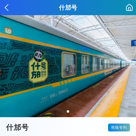
什邡号
什邡号
熊猫专列