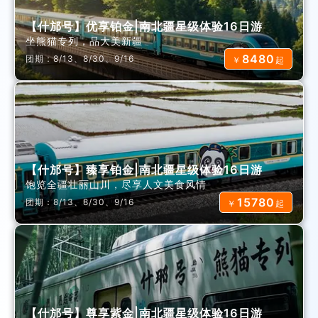
【什邡号】优享铂金|南北疆星级体验16日游
坐熊猫专列，品大美新疆
8480
团期：8/13、8/30、9/16
￥
起
【什邡号】臻享铂金|南北疆星级体验16日游
饱览全疆壮丽山川，尽享人文美食风情
15780
团期：8/13、8/30、9/16
￥
起
【什邡号】尊享紫金|南北疆星级体验16日游