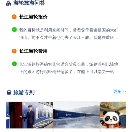

游轮旅游问答

长江游轮报价

我的目标就是利用空闲时间，带着父母看遍祖国的大好
河山。前不久才带着他们去了长江三峡。我是在重庆中
旅这...

长江游轮费用

长江游轮旅游确实非常适合父母长辈，游轮游相比陆地
上的跟团游行程轻松舒适多了，在船上可以享受一站式
的吃...

长江内河游轮

更多>>
旅游专列

长江内河游轮很不错，以前一直以为内河游轮就是运输
船，自从今年暑期坐了一次之后，发现我对它的认知太
片面...

长江游轮坑人