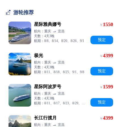

游轮推荐
1550
星际雅典娜号
￥
航向：重庆
宜昌

天数：4天3晚
预定
航期：8/8、8/14、8/20、8/26、9/1
4399
极光
￥
航向：重庆
宜昌

天数：4天3晚
预定
航期：8/11、8/18、8/25、9/1、9/8
1599
星际阿波罗号
￥
航向：重庆
宜昌

天数：4天3晚
预定
航期：8/11、8/17、8/23、8/29、9/10
4399
长江行揽月
￥
航向：重庆
宜昌
