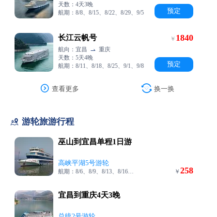
天数：4天3晚
预定
航期：8/8、8/15、8/22、8/29、9/5
1840
长江云帆号
￥
航向：宜昌
重庆

天数：5天4晚
预定
航期：8/11、8/18、8/25、9/1、9/8


查看更多
换一换

游轮旅游行程
巫山到宜昌单程1日游
高峡平湖5号游轮
258
航期：8/6、8/9、8/13、8/16、8/20
￥
宜昌到重庆4天3晚
总统2号游轮