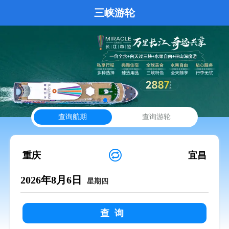
三峡游轮
查询航期
查询游轮

重庆
宜昌
2026年8月6日
星期四
查询