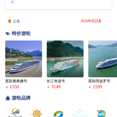

2026年武汉航线预售优惠低

公告

特价游轮
星际雅典娜号
长江奇迹号
星际阿波罗号
1550
3149
1599
￥
￥
￥

游轮品牌