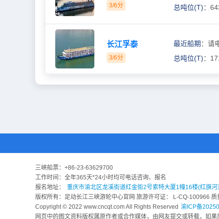
3/6分
总吨位(T)
：64
最近船期
：请
长江孚泰
3/6分
总吨位(T)
：17
三峡船票：
+86-23-63629700
工作时间：全年365天*24小时均可电话咨询、报名
报名地址：
重庆市渝北区龙溪街道红金街2号索特大厦1幢16楼(红旗河
版权所有：足动长江三峡游轮中心官网 旅游许可证： L-CQ-100966 质量监督
Copyright © 2022 www.cncqt.com All Rights Reserved
渝ICP备20250
网页中的图文资料版权属原作者或合作媒体，由网友提交或转载，如果