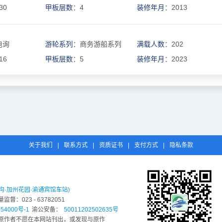
30
甲板层数
：4
装修年月
：2013
电询
游轮系列
：商务游船系列
满载人数
：202
16
甲板层数
：5
装修年月
：2023
关于我们
|
联系方式
|
资质证书
|
支付方式
|
隐私条款
沟·加州花园·渝通宾馆车站)
：023 - 63782051
54000号-1
渝公安备：
50011202502635号
原作者不愿在本网站刊出，或发现与原作