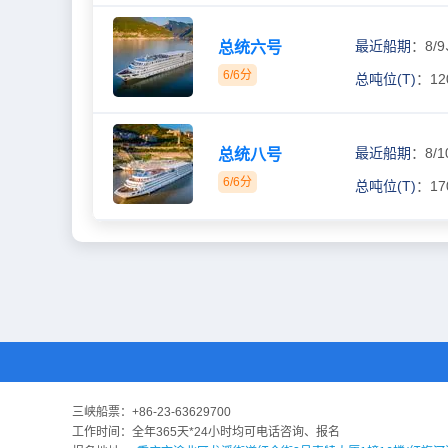
最近船期
：8/9
总统六号
6/6分
总吨位(T)
：12
最近船期
：8/1
总统八号
6/6分
总吨位(T)
：17
三峡船票：
+86-23-63629700
工作时间：全年365天*24小时均可电话咨询、报名