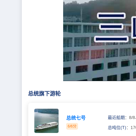
总统旗下游轮
最近船期
：8/8
总统七号
6/6分
总吨位(T)
：17