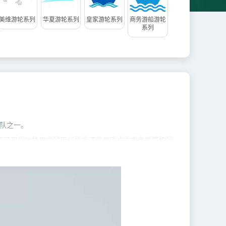
美维游轮系列
华夏游轮系列
皇家游轮系列
商务游船游轮
系列
队之一。
显了现代功能带来的现代技术语言与欧式古典审美情趣的
代的万吨级游轮，拥有更多的娱乐设施，可以满足游客各种需
于来自全球各地的游客。总统系列游轮举办过国内外高峰