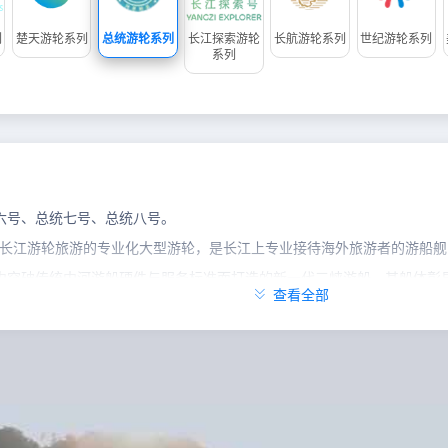
列
楚天游轮系列
总统游轮系列
长江探索游轮
长航游轮系列
世纪游轮系列
系列
六号、总统七号、总统八号。
长江游轮旅游的专业化大型游轮，是长江上专业接待海外旅游者的游船舰
中突破传统内河游船硬件与服务标准而打造的新一代三峡游船，其船体彰

查看全部
总统七号”和“总统八号”游轮，是相同设计、相同工艺的姊妹舰，皆为最新一
丰富的游轮经验及专业服务，精通英、日、韩、德、法等多种语言，服务
的海内外游客。