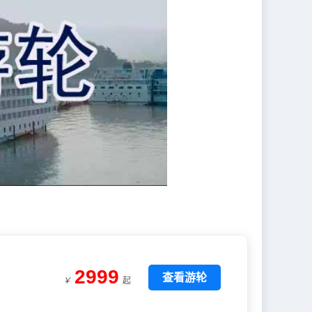
2999
查看游轮
￥
起