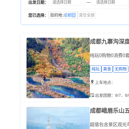
—
出发日期：
目的地:
成都
×
清空全部
您已选择：
成都九寨沟深
纯玩0购物0消费0
纯玩
美食
无购物

上车地点：

出发团期：8/7、8/8
成都峨眉乐山
超值包含景区观光