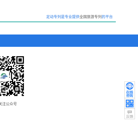
场锦绣峰，游人仕女拥千重；鼓吹连天沸午门，灯山万炬动黄昏”。
成都的赛龙舟活动还在望江公园边的锦江河段进行。但70年代以后，
足动专列是专业提供
全国旅游专列
的平台
舟造型表演，彩船夜游。
花会。桂花会期间，除邀集人们游园赏桂、瞻仰升庵词、参观文物书画
关注公众号