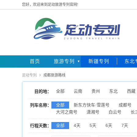
您好，欢迎来到足动旅游专列官网!
首页
旅游专列
新疆专列
东北
足动专列

成都旅游路线
全部
云南
贵州
东北
西藏
目的地：
全部
新东方快车·雪莲号
成都号
列车名称：
大河之南号
潇湘号
白云号
长
全部
4天
5天
6天
7天
行程天数：