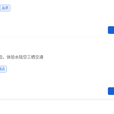
品质
擦边，体验水陆空三栖交通
酒店