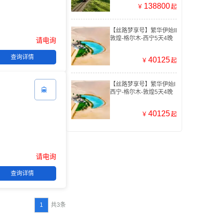
138800
￥
起
【丝路梦享号】繁华伊始II
敦煌-格尔木-西宁5天4晚
请电询
查询详情
40125
￥
起
【丝路梦享号】繁华伊始I

西宁-格尔木-敦煌5天4晚
40125
￥
起
请电询
查询详情
1
共3条