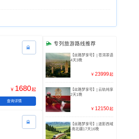

专列旅游路线推荐

【丝路梦享号】| 苍洱茶语
4天3晚
23999
￥
起
1680
￥
起
【丝路梦享号】| 云轨纯享
2天1晚
查询详情
12150
￥
起

【丝路梦享号】| 逐影西域
·南北疆17天16晚