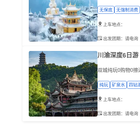
无保底
无强制消费

上车地点：

出发团期：请电询
川渝深度6日游
双城纯玩0购物0
纯玩
矿泉水
四钻

上车地点：

出发团期：请电询