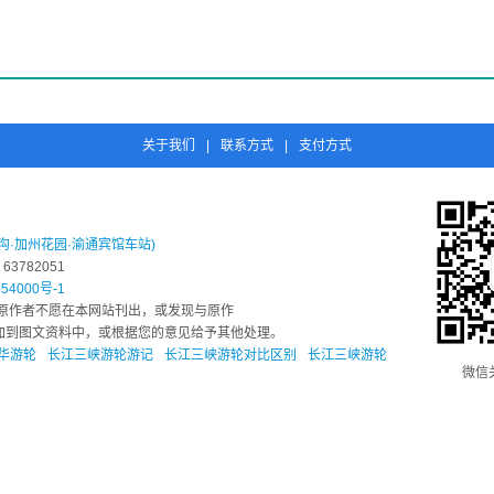
来的一种传统民俗活动。南宋诗人陆游在《丁酉上元》诗中描述成都灯会盛况是“突兀球
都虽在长江以北，但也是水乡之地，所以赛龙舟的历史也很久远。直到本世纪60年代，
越的地理条件，将龙舟盛会越办越红火。龙舟会除龙舟竟渡等传统节目，还增加了龙
盛开时，值此良辰美景，游人如织。于是，新都县政府决定在每年的中秋节前后举办桂
举办富有方地特色的歌舞、戏剧表演。
关于我们
|
联系方式
|
支付方式
沟·加州花园·渝通宾馆车站)
3782051
54000号-1
原作者不愿在本网站刊出，或发现与原作
息添加到图文资料中，或根据您的意见给予其他处理。
华游轮
长江三峡游轮游记
长江三峡游轮对比区别
长江三峡游轮
微信