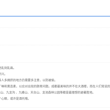
绝乱刻乱画。
尽兴。
等人多拥挤的地方仍需要多注意，以防被偷。
丁啉和黄连素，以应对出现的肠胃问题。成都最美味的并不在大酒楼，而在人们常说的
岭雪山、九龙沟 、九峰山、天台山、龙池森林公园等都是最理想的避暑胜地。
个心眼，或许是酒托哦。