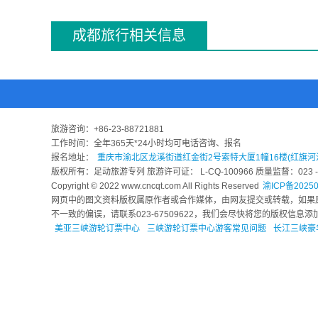
1.成都灯会 正月十五：成都灯会是在元宵赏灯习俗的基础上发展起
成都旅行相关信息
2.新津龙舟会 端午节：赛龙舟是我国南方人民的传统习俗之一。成
市区的河道已不适宜再举办龙舟竞渡。因此成都新津县的南河以其优
3.新都桂花会 中秋节前后：新都桂湖桂花飘香时，又正是满湖荷花
展览等文化活动外，城内还同时举办物资交流会，展销地方名小吃，
成都旅游投诉电话
旅游咨询：
+86-23-88721881
成都旅游质量投诉：028-87706026
工作时间：全年365天*24小时均可电话咨询、报名
报名地址：
重庆市渝北区龙溪街道红金街2号索特大厦1幢16楼(红旗河
版权所有：足动旅游专列 旅游许可证： L-CQ-100966 质量监督：023 - 6
Copyright © 2022 www.cncqt.com All Rights Reserved
渝ICP备20250
网页中的图文资料版权属原作者或合作媒体，由网友提交或转载，如果
不一致的偏误，请联系023-67509622，我们会尽快将您的版权信
美亚三峡游轮订票中心
三峡游轮订票中心游客常见问题
长江三峡豪