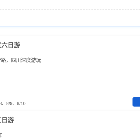
度六日游
套路，四川深度游玩
、8/9、8/10
五日游
车