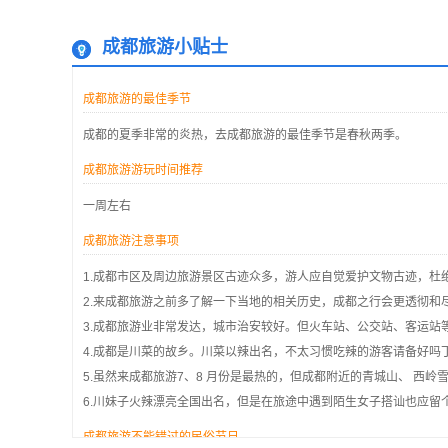
成都旅游小贴士
成都旅游的最佳季节
成都的夏季非常的炎热，去成都旅游的最佳季节是春秋两季。
成都旅游游玩时间推荐
一周左右
成都旅游注意事项
1.成都市区及周边旅游景区古迹众多，游人应自觉爱护文物古迹，杜
2.来成都旅游之前多了解一下当地的相关历史，成都之行会更透彻和
3.成都旅游业非常发达，城市治安较好。但火车站、公交站、客运站
4.成都是川菜的故乡。川菜以辣出名，不太习惯吃辣的游客请备好吗
5.虽然来成都旅游7、8 月份是最热的，但成都附近的青城山、 西
6.川妹子火辣漂亮全国出名，但是在旅途中遇到陌生女子搭讪也应留
成都旅游不能错过的民俗节日