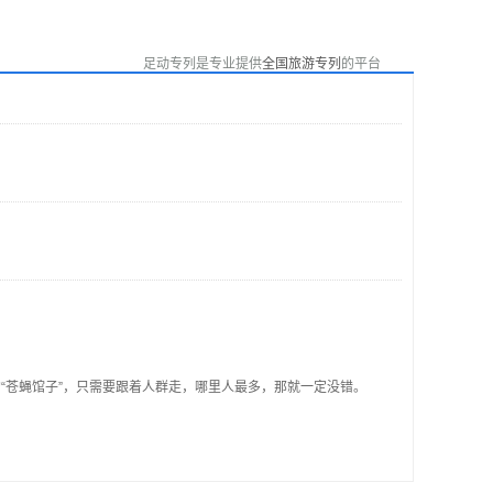
足动专列是专业提供
全国旅游专列
的平台
“苍蝇馆子”，只需要跟着人群走，哪里人最多，那就一定没错。