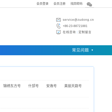
会员登录
会员注册
找回密码
service@zudong.cn
+86-23-88721881
在线咨询
定制留言
常见问题
锦绣东方号
什邡号
安逸号
美丽天路号