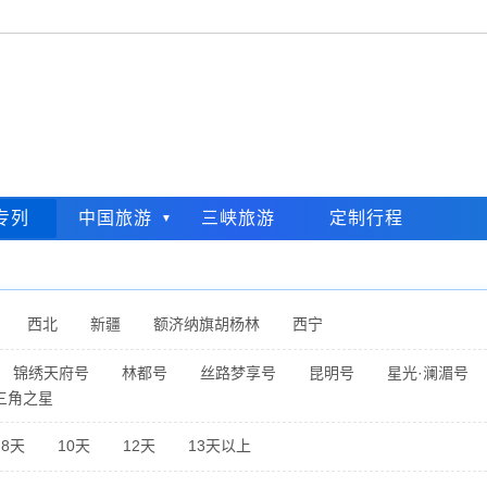
专列
中国旅游
三峡旅游
定制行程
西北
新疆
额济纳旗胡杨林
西宁
锦绣天府号
林都号
丝路梦享号
昆明号
星光·澜湄号
三角之星
8天
10天
12天
13天以上