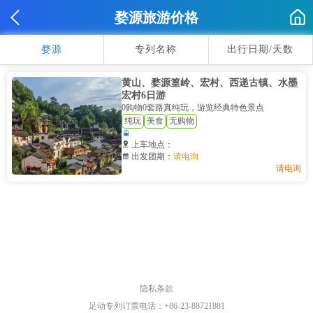
婺源旅游价格
婺源
专列名称
出行日期/天数
黄山、婺源篁岭、宏村、西递古镇、水墨
宏村6日游
0购物0套路真纯玩，游览经典特色景点
纯玩
美食
无购物


上车地点：

出发团期：
请电询
请电询
隐私条款
足动专列订票电话：+86-23-88721881