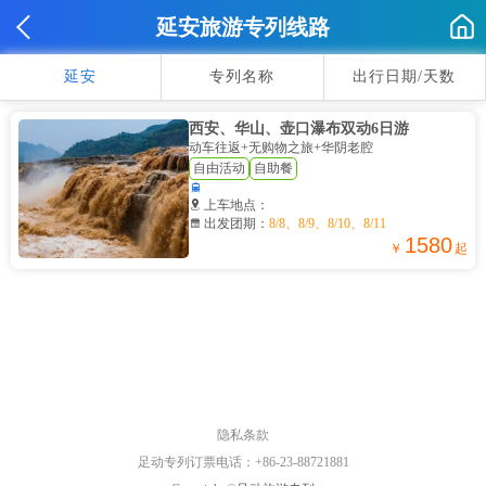
延安旅游专列线路
延安
专列名称
出行日期/天数
西安、华山、壶口瀑布双动6日游
动车往返+无购物之旅+华阴老腔
自由活动
自助餐


上车地点：

出发团期：
8/8、8/9、8/10、8/11
1580
￥
起
隐私条款
足动专列订票电话：+86-23-88721881