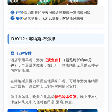
喀纳斯
喀纳斯
喀纳斯

住宿
▪
喀纳斯景区漫云涧或金莲花或一道湾或同级

餐饮
▪
酒店早餐；禾木风味餐；喀纳斯风味餐
DAY12 ⦁ 喀纳斯-布尔津

行程安排
酒店享用早餐，游览
【观鱼台】
（游览时长约60分
钟）
，早晨晨雾散去，在此可一览喀纳斯全景以及神秘
的喀纳斯湖。
在喀纳斯景区内享用当地风味午餐。可继续游览喀纳斯
三湾景色，游览时长以实际时间情况安排。
前往布尔津，晚餐在此品尝
特色冷水鱼宴
。晚上于布尔
津森林风光中入住特色民宿(酒店)休息。