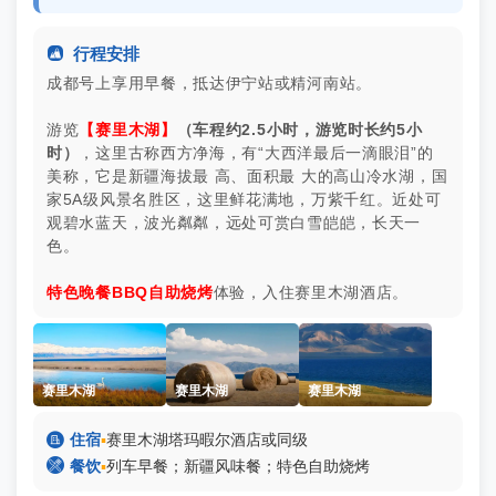

行程安排
成都号上享用早餐，抵达伊宁站或精河南站。
游览
【赛里木湖】
（车程约2.5小时，游览时长约5小
时）
，这里古称西方净海，有“大西洋最后一滴眼泪”的
美称，它是新疆海拔最 高、面积最 大的高山冷水湖，国
家5A级风景名胜区，这里鲜花满地，万紫千红。近处可
观碧水蓝天，波光粼粼，远处可赏白雪皑皑，长天一
色。
特色晚餐BBQ自助烧烤
体验，入住赛里木湖酒店。
赛里木湖
赛里木湖
赛里木湖

住宿
▪
赛里木湖塔玛暇尔酒店或同级

餐饮
▪
列车早餐；新疆风味餐；特色自助烧烤