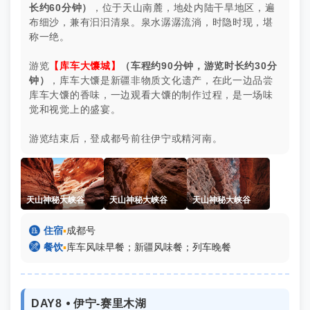
长约60分钟）
，位于天山南麓，地处内陆干旱地区，遍
布细沙，兼有汩汩清泉。泉水潺潺流淌，时隐时现，堪
称一绝。
游览
【库车大馕城】
（车程约90分钟，游览时长约30分
钟）
，库车大馕是新疆非物质文化遗产，在此一边品尝
库车大馕的香味，一边观看大馕的制作过程，是一场味
觉和视觉上的盛宴。
游览结束后，登成都号前往伊宁或精河南。
天山神秘大峡谷
天山神秘大峡谷
天山神秘大峡谷

住宿
▪
成都号

餐饮
▪
库车风味早餐；新疆风味餐；列车晚餐
DAY8 ⦁ 伊宁-赛里木湖