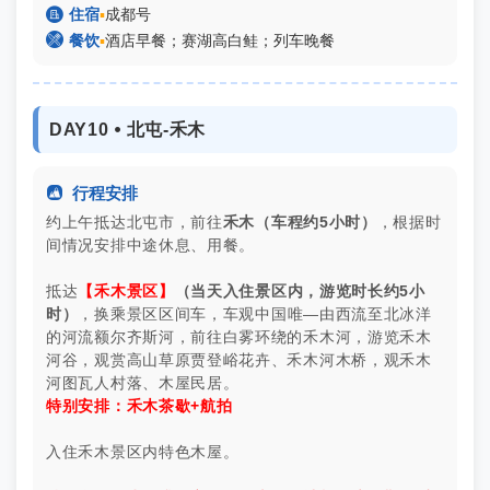

住宿
▪
成都号

餐饮
▪
酒店早餐；赛湖高白鲑；列车晚餐
DAY10 ⦁ 北屯-禾木

行程安排
约上午抵达北屯市，前往
禾木（车程约5小时）
，根据时
间情况安排中途休息、用餐。
抵达
【禾木景区】
（当天入住景区内，游览时长约5小
时）
，换乘景区区间车，车观中国唯—由西流至北冰洋
的河流额尔齐斯河，前往白雾环绕的禾木河，游览禾木
河谷，观赏高山草原贾登峪花卉、禾木河木桥，观禾木
河图瓦人村落、木屋民居。
特别安排：禾木茶歇+航拍
入住禾木景区内特色木屋。