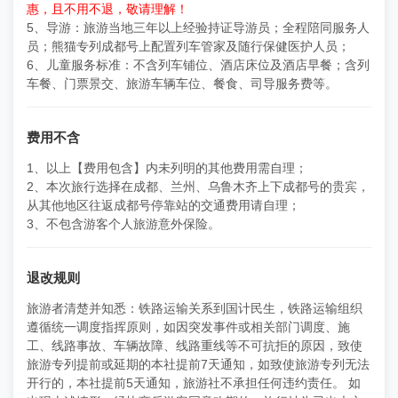
惠，且不用不退，敬请理解！
5、导游：旅游当地三年以上经验持证导游员；全程陪同服务人
员；熊猫专列成都号上配置列车管家及随行保健医护人员；
6、儿童服务标准：不含列车铺位、酒店床位及酒店早餐；含列
车餐、门票景交、旅游车辆车位、餐食、司导服务费等。
费用不含
1、以上【费用包含】内未列明的其他费用需自理；
2、本次旅行选择在成都、兰州、乌鲁木齐上下成都号的贵宾，
从其他地区往返成都号停靠站的交通费用请自理；
3、不包含游客个人旅游意外保险。
退改规则
旅游者清楚并知悉：铁路运输关系到国计民生，铁路运输组织
遵循统一调度指挥原则，如因突发事件或相关部门调度、施
工、线路事故、车辆故障、线路重线等不可抗拒的原因，致使
旅游专列提前或延期的本社提前7天通知，如致使旅游专列无法
开行的，本社提前5天通知，旅游社不承担任何违约责任。 如