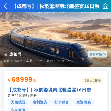
【成都号】| 秋韵鎏境南北疆盛宴16日游


成都号
查看详情
席位：108个
⦁
车厢：18节
⦁
首行：2025-05-18
68999
￥
起
16天15晚
【成都号】| 秋韵鎏境南北疆盛宴16日游
尊享非凡旅行体验
无缝接送
定制迎宾
行李服务
欢迎晚宴
定制礼遇