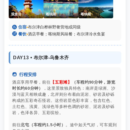
观鱼台
喀纳斯
喀纳斯

住宿
▪
布尔津白桦林野奢营地或同级

餐饮
▪
酒店早餐；喀纳斯风味餐；布尔津冷水鱼宴
DAY13 ⦁ 布尔津-乌鲁木齐

行程安排
酒店享用早餐，前往
【五彩滩】
（车程约90分钟，游览
时长约60分钟）
，这里景致独具特色：南岸是绿洲、沙
漠与蓝天相映成趣，北岸则分布着由泥岩、砂岩及砂砾
构成的五彩奇石怪岩。这些岩层色彩丰富，包含红色、
土红色、浅黄、浅绿色等多种色调的砂岩、泥岩及砂砾
岩，色泽各异、五彩缤纷。
前往
北屯（车程约1.5小时）
。途中如天气好，可车观到