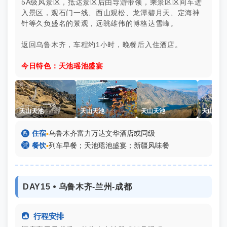
5A级风景区，抵达景区后由导游带领，乘景区区间车进
入景区，观石门一线、西山观松、龙潭碧月天、定海神
针等久负盛名的景观，远眺雄伟的博格达雪峰。
返回乌鲁木齐，车程约1小时，晚餐后入住酒店。
今日特色：天池瑶池盛宴
天山天池
天山天池
天山天池
天山天池

住宿
▪
乌鲁木齐富力万达文华酒店或同级

餐饮
▪
列车早餐；天池瑶池盛宴；新疆风味餐
DAY15 ⦁ 乌鲁木齐-兰州-成都

行程安排