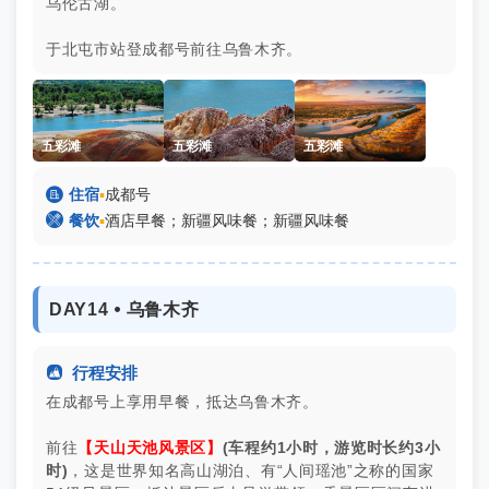
乌伦古湖。
于北屯市站登成都号前往乌鲁木齐。
五彩滩
五彩滩
五彩滩

住宿
▪
成都号

餐饮
▪
酒店早餐；新疆风味餐；新疆风味餐
DAY14 ⦁ 乌鲁木齐

行程安排
在成都号上享用早餐，抵达乌鲁木齐。
前往
【天山天池风景区】
(车程约1小时，游览时长约3小
时)
，这是世界知名高山湖泊、有“人间瑶池”之称的国家