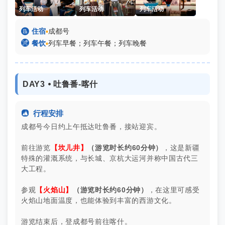
列车活动
列车活动
列车活动

住宿
▪
成都号

餐饮
▪
列车早餐；列车午餐；列车晚餐
DAY3 ⦁ 吐鲁番-喀什

行程安排
成都号今日约上午抵达吐鲁番，接站迎宾。
前往游览
【坎儿井】
（游览时长约60分钟）
，这是新疆
特殊的灌溉系统，与长城、京杭大运河并称中国古代三
大工程。
参观
【火焰山】
（游览时长约60分钟）
，在这里可感受
火焰山地面温度，也能体验到丰富的西游文化。
游览结束后，登成都号前往喀什。