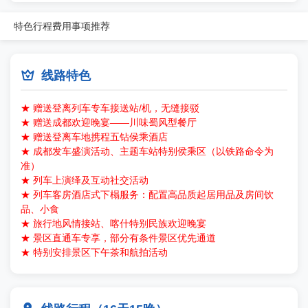
特色
行程
费用
事项
推荐

线路特色
★ 赠送登离列车专车接送站/机，无缝接驳
★ 赠送成都欢迎晚宴——川味蜀风型餐厅
★ 赠送登离车地携程五钻侯乘酒店
★ 成都发车盛演活动、主题车站特别侯乘区（以铁路命令为
准）
★ 列车上演绎及互动社交活动
★ 列车客房酒店式下榻服务：配置高品质起居用品及房间饮
品、小食
★ 旅行地风情接站、喀什特别民族欢迎晚宴
★ 景区直通车专享，部分有条件景区优先通道
★ 特别安排景区下午茶和航拍活动