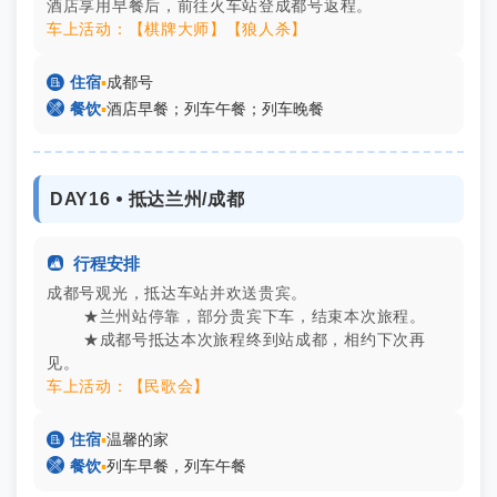
酒店享用早餐后，前往火车站登成都号返程。
车上活动：【棋牌大师】【狼人杀】

住宿
▪
成都号

餐饮
▪
酒店早餐；列车午餐；列车晚餐
DAY16 ⦁ 抵达兰州/成都

行程安排
成都号观光，抵达车站并欢送贵宾。
★兰州站停靠，部分贵宾下车，结束本次旅程。
★成都号抵达本次旅程终到站成都，相约下次再
见。
车上活动：【民歌会】

住宿
▪
温馨的家

餐饮
▪
列车早餐，列车午餐