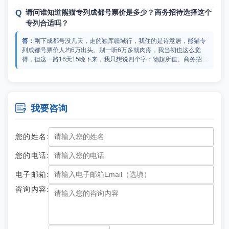
桶、戴森吹风机，房间是等声压级隔音技术超静音设计。全列配了18
请问谁知道熊猫专列成都号票价是多少？商务招待选择这个
位熊猫管家24小时服务、2位持证医护全程随行，这服务配比很稀
专列合适吗？
有。你可以去足动旅游专列自己算算，他们是指定代理商，把价格明
细写得很清晰。
刚下成都号没几天，走的独库疆域行，我住的是诗意居，熊猫专
列成都号票价人均6万出头。别一听6万多就肉疼，我当初也这么觉
得，但这一路16天15晚下来，我只想说四个字：物超所值。商务招待
的话，我更是一百个推荐。因为这台列车根本就是个“移动的五星级酒
店+高端私享会所”。你招待客户，不用跟普通游客挤景区大巴，全程
2026成都号专列票价是多少？朋友从新加坡来，打算招待他
有“景区直通车或优先通道”；在独库公路那种险峻路段，别人坐大巴
去玩一下。
晃晃悠悠，你们是直接升级“7座商务车”穿越，私密性和尊贵感瞬间拉
满。尤其点赞车上的“流云阁”车厢，白天是私享商务沙龙，晚上星空

我要咨询
2026成都号专列票价目前6万出头，到了旺季可能会涨一点，你
顶一亮，变身移动音影厅，在这种环境下跟客户聊事儿，比在会议室
可以上足动旅游专列查查，他们是西南的指定销售商，价格是最权威
里干巴巴地谈，成功率都得高几成。还有很多高级的体验，你可以去
的。独库版行程全程16天15晚，从成都出发，走独库公路、喀什、赛
足动旅游专列看看，上面有详细介绍。
您的姓名:
里木湖、喀纳斯这条线。你朋友从新加坡来，正好成都双机场有直飞
航线，接待起来很方便。
请问谁知道成都号旅游列车价格表？下周要见岳父岳母，我
您的电话:
打算带他们出去玩玩。
电子邮箱:
成都号旅游列车价格表在足动旅游专列能查到，他们是成都号在
咨询内容:
西南地区的指定销售商，价格是最有优势的。我给你拆一下这钱具体
花在哪了：行程首尾各送一晚成都华尔道夫酒店过渡住宿，光这两晚
市价就不少钱；全程15次早餐、30次正餐，列车上正餐标准158元/
人，到地方特色餐更猛，赛里木湖高白鲑、那拉提烤全羊、喀纳斯冷
朋友约我年假一起去新疆旅游，2026成都号专列预定网站是
水鱼宴全安排上；住宿更狠，7晚睡在成都号上，剩下8晚全按当地顶