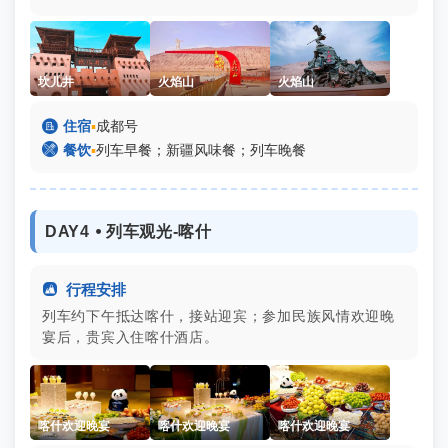
坎儿井
火焰山
火焰山

住宿
▪
成都号

餐饮
▪
列车早餐；新疆风味餐；列车晚餐
DAY4 ⦁ 列车观光-喀什

行程安排
列车约下午抵达喀什，接站迎宾；参加民族风情欢迎晚
宴后，贵宾入住喀什酒店。
喀什欢迎晚宴
喀什欢迎晚宴
喀什欢迎晚宴