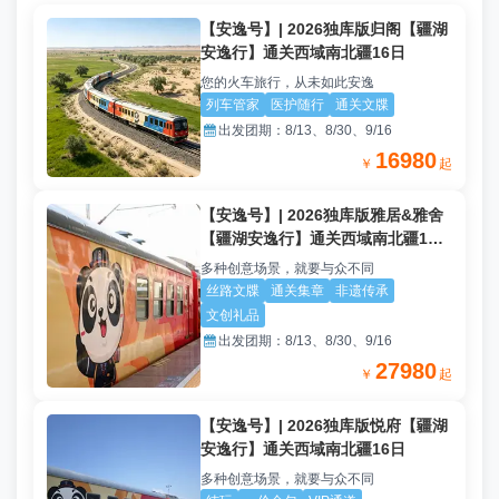
【安逸号】| 2026独库版归阁【疆湖
安逸行】通关西域南北疆16日
您的火车旅行，从未如此安逸
列车管家
医护随行
通关文牒

出发团期：
8/13、8/30、9/16
16980
￥
起
【安逸号】| 2026独库版雅居&雅舍
【疆湖安逸行】通关西域南北疆16
日
多种创意场景，就要与众不同
丝路文牒
通关集章
非遗传承
文创礼品

出发团期：
8/13、8/30、9/16
27980
￥
起
【安逸号】| 2026独库版悦府【疆湖
安逸行】通关西域南北疆16日
多种创意场景，就要与众不同