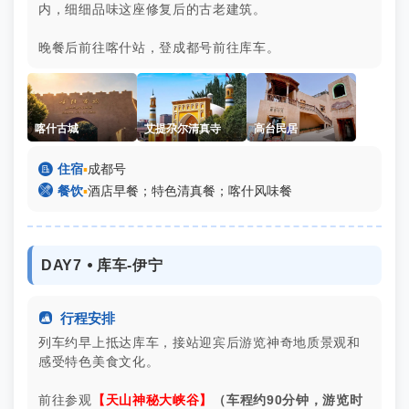
内，细细品味这座修复后的古老建筑。
晚餐后前往喀什站，登成都号前往库车。
喀什古城
艾提尕尔清真寺
高台民居

住宿
▪
成都号

餐饮
▪
酒店早餐；特色清真餐；喀什风味餐
DAY7 ⦁ 库车-伊宁

行程安排
列车约早上抵达库车，接站迎宾后游览神奇地质景观和
感受特色美食文化。
前往参观
【天山神秘大峡谷】
（车程约90分钟，游览时