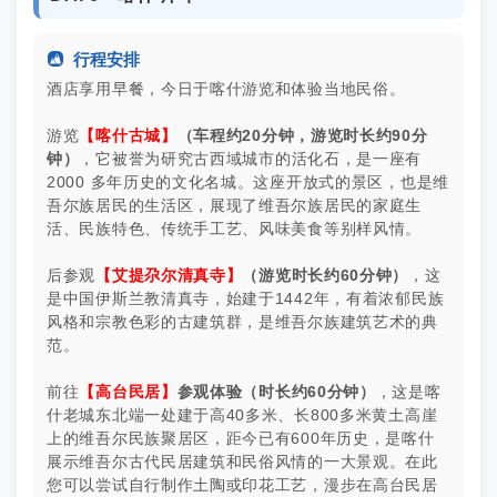

行程安排
酒店享用早餐，今日于喀什游览和体验当地民俗。
游览
【喀什古城】
（车程约20分钟，游览时长约90分
钟）
，它被誉为研究古西域城市的活化石，是一座有
2000 多年历史的文化名城。这座开放式的景区，也是维
吾尔族居民的生活区，展现了维吾尔族居民的家庭生
活、民族特色、传统手工艺、风味美食等别样风情。
后参观
【艾提尕尔清真寺】
（游览时长约60分钟）
，这
是中国伊斯兰教清真寺，始建于1442年，有着浓郁民族
风格和宗教色彩的古建筑群，是维吾尔族建筑艺术的典
范。
前往
【高台民居】
参观体验（时长约60分钟）
，这是喀
什老城东北端一处建于高40多米、长800多米黄土高崖
上的维吾尔民族聚居区，距今已有600年历史，是喀什
展示维吾尔古代民居建筑和民俗风情的一大景观。在此
您可以尝试自行制作土陶或印花工艺，漫步在高台民居