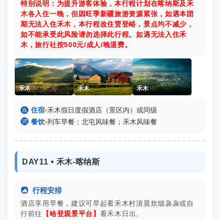
特别说明：为提升游客体验，本行程计划在喀纳斯及禾
木各入住一晚，但因旺季新疆旅游资源紧张，如遇本团
期无法入住禾木，本行程改住贾登峪，景点均不减少，
如不能承受此风险请勿选择此行程。如遇无法入住禾
木，旅行社按500元/成人/晚退费。
禾木
禾木
禾木

住宿
▪
禾木假日度假酒店（景区内）或同级

餐饮
▪
列车早餐；北屯风味餐；禾木风味餐
DAY11 ⦁ 禾木-喀纳斯

行程安排
酒店享用早餐，建议可早起看禾木村清晨炊烟袅袅或自
行前往
【哈登观景平台】
看禾木日出。