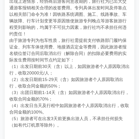
出现上述情形，经协商后游客同意改期的，旅行社为已出大交
通游客报销相关合理的改签费用。专列具体出发时间及停靠点
以相关部门命令为准！因铁路系统调图、施工、线路事故、车
辆故障、行车计划变更等原因致使旅游专列晚点等游客旅游行
程受到影响的，均属于不可抗力因素，旅行社均不承担任何违
约责任！
由于旅游专列为包车性质，旅行社需提前支付铁路部门履约保
证金、列车车体使用费、地接酒店定金等费用，因此旅游者报
名锁位签订合同后取消出行（解除合同）的扣除必要费用的实
际发生费用按时间节点约定如下：
（1）出发日期前30天（含）以上，如因旅游者个人原因取消出
行，收取20000元/人；
（2）出发日期前15-29天（含）如因旅游者个人原因取消出
行，收取合同金额的50%；
（3）出团日期前1-14天（含）如因旅游者个人原因取消出行，
收取合同金额的70%；
（4）出发日当天及行程中如因旅游者个人原因取消出行，收取
合同金额的100%。
（5）旅游者可在出发3天前更换出游人员，不承担任何损失
（如有代订机票等除外）。