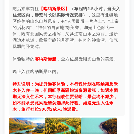
随后乘车前往
【喀纳斯景区】
（车程约2.5小时，当天入
住景区内，游览时长以实际情况安排）
，这里有北疆地
区绝美的山水自然风光，有“人类最后一片净土”、“上帝
的后花园”、“神仙的自留地”等美誉。湖光山色融为一
体，既有北国风光之雄浑，又具江南山水之秀丽。漫步
湖边木栈道，欣赏宁静的月亮湾、神奇的神仙湾、仙气
飘飘的卧龙湾。
体验独特的
喀纳斯游船
，全方位感受湖光山色的美景。
晚上入住喀纳斯景区内。
特别说明：为提升游客体验，本行程计划在喀纳斯及禾
木各入住一晚，但因旺季新疆旅游资源紧张，如遇本团
期无法入住禾木，本行程改住贾登峪，景点均不减少，
如不能承受此风险请勿选择此行程。如遇无法入住禾
木，旅行社按500元/成人/晚退费。