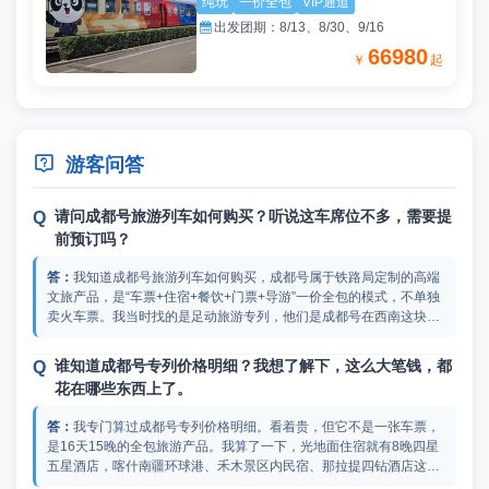
纯玩
一价全包
VIP通道

出发团期：
8/13、8/30、9/16
66980
￥
起

游客问答
请问成都号旅游列车如何购买？听说这车席位不多，需要提
前预订吗？
我知道成都号旅游列车如何购买，成都号属于铁路局定制的高端
文旅产品，是“车票+住宿+餐饮+门票+导游”一价全包的模式，不单独
卖火车票。我当时找的是足动旅游专列，他们是成都号在西南这块指
定的代理商，网站上还有详细的房型对比和实景图可以看。全程有专
属客服带着操作，不用自己瞎琢磨。
谁知道成都号专列价格明细？我想了解下，这么大笔钱，都
花在哪些东西上了。
我专门算过成都号专列价格明细。看着贵，但它不是一张车票，
是16天15晚的全包旅游产品。我算了一下，光地面住宿就有8晚四星
五星酒店，喀什南疆环球港、禾木景区内民宿、那拉提四钻酒店这些
都含在票里。全车108席，54间客房，每间都有独立卫浴、智能马