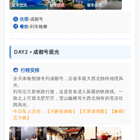
登车仪式
登车仪式
登车仪式

住宿
▪
成都号

餐饮
▪
列车晚餐
DAY2 ⦁ 成都号观光

行程安排
全天体验熊猫专列成都号，沿途车观大西北独特地理风
光。
列车沿兰新铁路行驶，这是首条进入新疆的铁路线。一
路之上可观戈壁茫茫，雪山巍峨等大西北独有的苍凉壮
阔风光。
今日车上活动：【川麻初体验】【天黑请闭眼】【象棋/
五子棋】