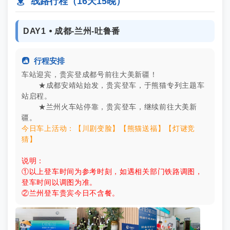

线路行程（16天15晚）
DAY1 ⦁ 成都-兰州-吐鲁番

行程安排
车站迎宾，贵宾登成都号前往大美新疆！
★成都安靖站始发，贵宾登车，于熊猫专列主题车
站启程。
★兰州火车站停靠，贵宾登车，继续前往大美新
疆。
今日车上活动：【川剧变脸】【熊猫送福】【灯谜竞
猜】
说明：
①以上登车时间为参考时刻，如遇相关部门铁路调图，
登车时间以调图为准。
②兰州登车贵宾今日不含餐。