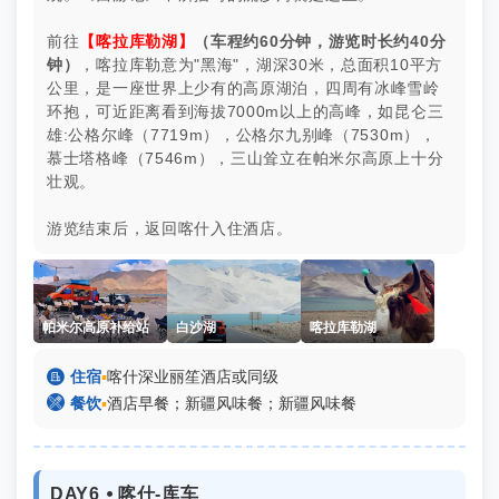
前往
【喀拉库勒湖】
（车程约60分钟，游览时长约40分
钟）
，喀拉库勒意为"黑海"，湖深30米，总面积10平方
公里，是一座世界上少有的高原湖泊，四周有冰峰雪岭
环抱，可近距离看到海拔7000m以上的高峰，如昆仑三
雄:公格尔峰（7719m），公格尔九别峰（7530m），
慕士塔格峰（7546m），三山耸立在帕米尔高原上十分
壮观。
游览结束后，返回喀什入住酒店。
帕米尔高原补给站
白沙湖
喀拉库勒湖

住宿
▪
喀什深业丽笙酒店或同级

餐饮
▪
酒店早餐；新疆风味餐；新疆风味餐
DAY6 ⦁ 喀什-库车