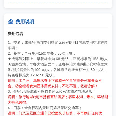

费用说明
费用包含
1、交通：成都号·熊猫专列指定席位+旅行目的地专用空调旅游
车辆；
2、餐饮：全程享用15次早餐，30次正餐；
★成都号列车上：早餐标准为 68 元/人，正餐标准为 158 元/人
★旅游当地：早餐为酒店含早，正餐标准为喀纳斯/禾木/赛里木
湖/那拉提景区为100 元/人，各城市常规正餐标准为 80 元/人，
特色餐标准为 120-150 元/人。
说明：①兰州、乌鲁木齐上下成都号的贵宾部分列车餐食不
含。②全程餐食为团体用餐安排，不吃不退，敬请谅解！
3、住宿：8晚成都号熊猫专列席位+7晚旅游当地酒店；
说明：旅行地城(镇)市携程五钻酒店；赛里木湖、禾木、喀纳斯
为特色民宿。
4、门票：全含行程内景区门票及景区交通车；
说明：门票及景区交通车已按团队价核算，不再执行任何优