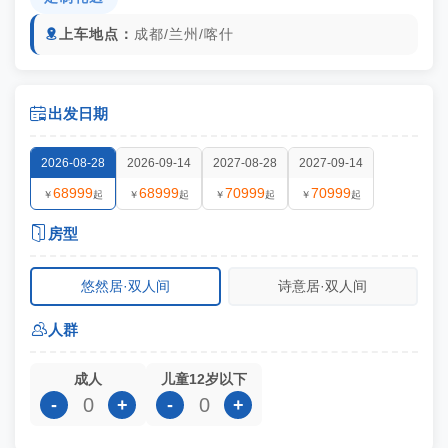
上车地点：
成都/兰州/喀什


出发日期
2026-08-28
2026-09-14
2027-08-28
2027-09-14
68999
68999
70999
70999
￥
起
￥
起
￥
起
￥
起

房型
悠然居·双人间
诗意居·双人间

人群
成人
儿童12岁以下
-
+
-
+