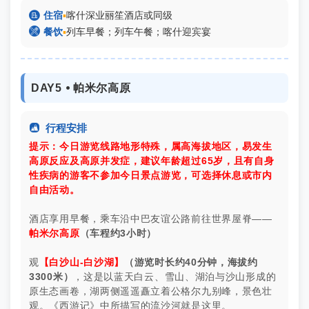

住宿
▪
喀什深业丽笙酒店或同级

餐饮
▪
列车早餐；列车午餐；喀什迎宾宴
DAY5 ⦁ 帕米尔高原

行程安排
提示：今日游览线路地形特殊，属高海拔地区，易发生
高原反应及高原并发症，建议年龄超过65岁，且有自身
性疾病的游客不参加今日景点游览，可选择休息或市内
自由活动。
酒店享用早餐，乘车沿中巴友谊公路前往世界屋脊——
帕米尔高原
（车程约3小时）
观
【白沙山-白沙湖】
（游览时长约40分钟，海拔约
3300米）
，这是以蓝天白云、雪山、湖泊与沙山形成的
原生态画卷，湖两侧遥遥矗立着公格尔九别峰，景色壮
观。《西游记》中所描写的流沙河就是这里。