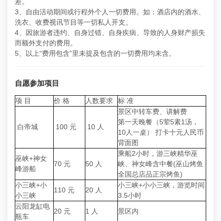
差。
3、自由活动期间或行程外个人一切费用。如：酒店内的酒水、
洗衣、收费视讯节目等一切私人开支。
4、因旅游者违约、自身过错、自身疾病、导致的人身财产损失
而额外支付的费用。
5、以上“费用包含”里未提及包含的一切费用均未含。
自愿参加项目
项 目
价 格
人数要求
标 准
景区中转车费、讲解费
第一天晚餐（5荤5素1汤，
白帝城
100 元
10 人
10人一桌） 打卡十元人民币
背面图
乘船2小时，游三峡精华巫
巫峡+神女
70 元
50 人
峡、神女峰含中餐(巫山烤鱼
峰游船
全国总店品正宗烤鱼)
小三峡+小
小三峡+小小三峡，游览时间
110 元
20 人
小三峡
3.5小时
云阳龙缸电
20 元
1 人
景区内
瓶车