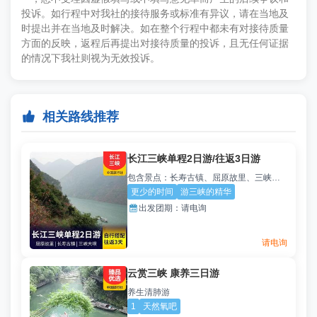
投诉。如行程中对我社的接待服务或标准有异议，请在当地及
时提出并在当地及时解决。如在整个行程中都未有对接待质量
方面的反映，返程后再提出对接待质量的投诉，且无任何证据
的情况下我社则视为无效投诉。

相关路线推荐
长江三峡单程2日游/往返3日游
包含景点：长寿古镇、屈原故里、三峡大坝
更少的时间
游三峡的精华

出发团期：
请电询
请电询
云赏三峡 康养三日游
养生清肺游
1
天然氧吧