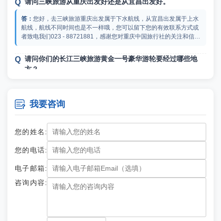
请问三峡旅游从重庆出发好还是从宜昌出发好。
您好，去三峡旅游重庆出发属于下水航线，从宜昌出发属于上水
航线，航线不同时间也是不一样哦，您可以留下您的有效联系方式或
者致电我们023 - 88721881，感谢您对重庆中国旅行社的关注和信
任！祝您生活愉快！
请问你们的长江三峡旅游黄金一号豪华游轮要经过哪些地
方？
您好，三峡旅游选择黄金一号是宜昌或者重庆上船走的景点包括
三峡大坝，小三峡和丰都鬼城，您可以留下您的有效联系方式或者致

我要咨询
电我们023 - 88721881，感谢您对重庆中国旅行社的关注和信任！祝
您生活愉快！
9月初去三峡旅游天气怎么样？
您的姓名:
您好，现在去三峡旅游是避暑的好时机，如果要订船票的话，建
您的电话:
议你提前预定三峡旅游船船票。您可以留下您的有效联系方式或者致
电我们023 - 88721881，感谢您对重庆中国旅行社的关注和信任！祝
电子邮箱:
您生活愉快！
咨询内容:
我朋友下个月来重庆找我玩，这次想带她去试试三峡游轮，
其实我也没去过，想问问重庆黄金5号游轮下水游哪里可以
订票?
我之前找美亚三峡游轮订过重庆黄金5号游轮下水游。那也是我
第一次去体验三峡游轮，全程一共4天，由于是第一次去我还是很兴