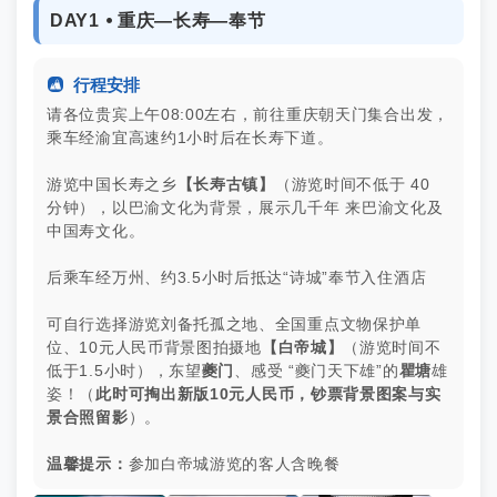
DAY1 ⦁ 重庆—长寿—奉节

行程安排
请各位贵宾上午08:00左右，前往重庆朝天门集合出发，
乘车经渝宜高速约1小时后在长寿下道。
游览中国长寿之乡
【长寿古镇】
（游览时间不低于 40
分钟），以巴渝文化为背景，展示几千年 来巴渝文化及
中国寿文化。
后乘车经万州、约3.5小时后抵达“诗城”奉节入住酒店
可自行选择游览刘备托孤之地、全国重点文物保护单
位、10元人民币背景图拍摄地
【白帝城】
（游览时间不
低于1.5小时），东望
夔门
、感受 “夔门天下雄”的
瞿塘
雄
姿！（
此时可掏出新版10元人民币，钞票背景图案与实
景合照留影
）。
温馨提示：
参加白帝城游览的客人含晚餐