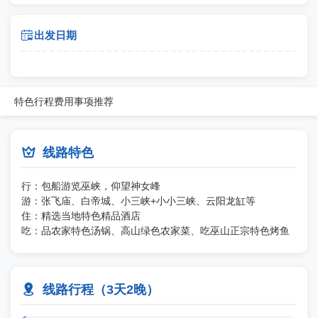

出发日期
特色
行程
费用
事项
推荐

线路特色
行：包船游览巫峡，仰望神女峰
游：张飞庙、白帝城、小三峡+小小三峡、云阳龙缸等
住：精选当地特色精品酒店
吃：品农家特色汤锅、高山绿色农家菜、吃巫山正宗特色烤鱼

线路行程（3天2晚）