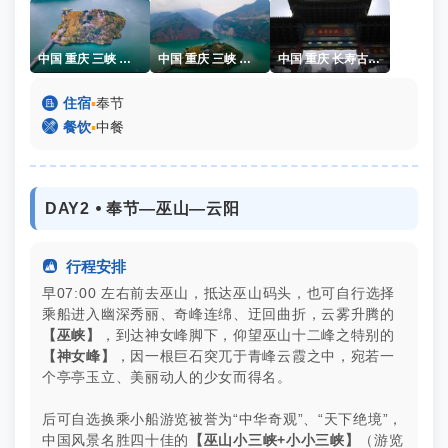
中国 重庆 三峡 白帝城 冬季 杨志熠
中国 重庆 三峡 白帝城 夔门 冬季 杨志熠
中国 重庆 长寿古镇 冬天

住宿
▪
奉节

餐饮
▪
中餐
DAY2 ⦁ 奉节—巫山—云阳

行程安排
早07:00 左右前去巫山，抵达巫山码头，也可自行选择
乘船进入幽深秀丽、奇峰连绵、迂回曲折，云雾升腾的
【巫峡】
，到达神女峰脚下，仰望巫山十二峰之特别的
【神女峰】
，因一根巨石突兀于青峰云霞之中，宛若一
个亭亭玉立、美丽动人的少女而得名。
后可自选换乘小船游览被誉为“中华奇观”、“天下绝境”，
中国风景名胜四十佳的
【巫山小三峡+小小三峡】
（游览