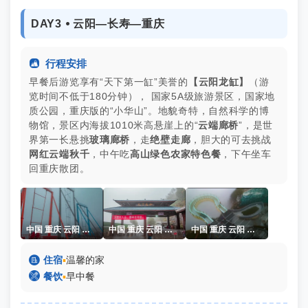
DAY3 ⦁ 云阳—长寿—重庆

行程安排
早餐后游览享有“天下第一缸”美誉的
【云阳龙缸】
（游
览时间不低于180分钟）， 国家5A级旅游景区，国家地
质公园，重庆版的“小华山”。地貌奇特，自然科学的博
物馆，景区内海拔1010米高悬崖上的“
云端廊桥
”，是世
界第一长悬挑
玻璃廊桥
，走
绝壁走廊
，胆大的可去挑战
网红云端秋千
，中午吃
高山绿色农家特色餐
，下午坐车
回重庆散团。
中国 重庆 云阳 云阳龙缸 悬崖秋千 冬季 杨志熠
中国 重庆 云阳 云阳龙缸 景区大门 冬季 杨志熠
中国 重庆 云阳 云阳龙缸 玻璃廊桥 冬季 杨志熠

住宿
▪
温馨的家

餐饮
▪
早中餐