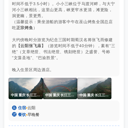
时间不低于3.5小时）。小小三峡位于马渡河畔，与大宁
河小三峡相比，这里山更高，峡更窄水更清，滩更险，
洞更幽，景更秀。
（温馨提示：乘坐游船的游客中午在巫山烤鱼全国总店
吃
正宗烤鱼
）
大约傍晚时分游览为纪念三国时期蜀汉名将张飞而修建
的
【云阳张飞庙】
（游览时间不低于40分钟），素有“三
绝”（文章绝世、书法绝世、镌刻绝世）之盛誉、号称
“文藻圣地”、“巴渝胜景”。
晚入住景区周边酒店。
中国 重庆 长江三峡 巫峡 冬季 杨志熠
中国 重庆 长江三峡 巫峡 冬季 杨志熠
中国 重庆 长江三峡 巫峡 冬季 杨志熠

住宿
▪
云阳

餐饮
▪
早晚餐