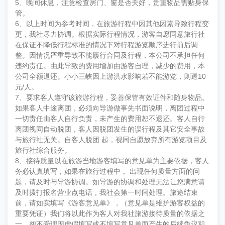
5、晚间休息，注意检查房门、窗是否关好，贵重物品需贴身保
管。
6、以上时间为参考时间，在旅游行程中因其他因素导致行程变
更，我社尽力协调。根据实际行程情况，游客自愿同意旅行社
在保证不降低行程标准的情况下对行程游览顺序进行前后调
整。因情况严重导致不能履行合同及行程，本公司不承担任何
违约责任。由此导致的费用增加由游客自理，减少的费用，本
公司全额退还。小小三峡因上游洪水影响若不能游览，则退10
元/人。
7、要求客人遵守该旅游行程，妥善保管有效证件和随身物品。
如果客人中途离团，必须向导游做事先书面说明，离团过程中
一切责任由客人自行负责，未产生的费用恕不退还。客人自行
离团视同自动脱团，客人因脱团发生的误行程及其它安全事故
与旅行社无关。自客人脱团 起，视同自愿放弃所有游览项目及
旅行社综合服务。
8、接待质量以在旅游当地游客填写的意见单为主要依据，客人
务必认真填写，如果在旅行过程中， 出现任何质量方面的问
题，请及时与导游协调。如导游的协调和处理无法让您满意请
及时拨打报名营业点电话，我社会第一时间处理。旅途结束
前，请如实填写《游客意见单》，（意见单是维护游客权益的
重要凭证）我们将以此作为客人对我社旅游接待质量的依据之
一，恕不受理因虚假填写或不填写意见单而产生的后续争议和