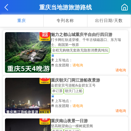
重庆当地游旅游路线
重庆
专列名称
出行日期/天数
魅力之都山城重庆半自由行四日游
打卡网红轨道穿楼、千年古镇磁器口、东方瑞
士、南国第一牧原
全程无购物无套路无隐形消费真纯玩


上车地点：

出发团期：
请电询
请电询
重庆朝天门两江游船夜景游
金碧皇宫号游船&金碧女王号
单订票
朝天门上船


上车地点：

出发团期：
请电询
请电询
重庆南山夜景一日游
登高眺望南山一棵树观景阁