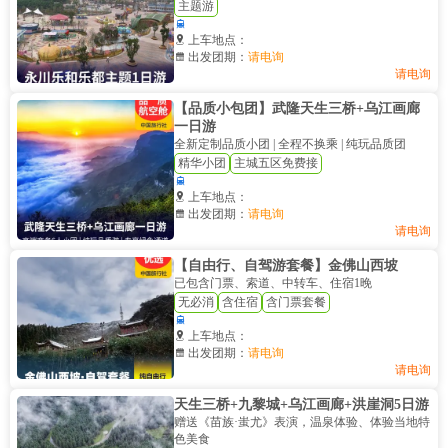
主题游


上车地点：

出发团期：
请电询
请电询
【品质小包团】武隆天生三桥+乌江画廊
一日游
全新定制品质小团 | 全程不换乘 | 纯玩品质团
精华小团
主城五区免费接


上车地点：

出发团期：
请电询
请电询
【自由行、自驾游套餐】金佛山西坡
已包含门票、索道、中转车、住宿1晚
无必消
含住宿
含门票套餐


上车地点：

出发团期：
请电询
请电询
天生三桥+九黎城+乌江画廊+洪崖洞5日游
赠送《苗族·蚩尤》表演，温泉体验、体验当地特
色美食