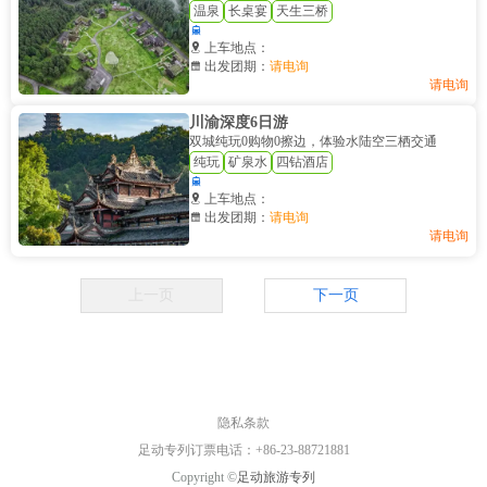
温泉
长桌宴
天生三桥


上车地点：

出发团期：
请电询
请电询
川渝深度6日游
双城纯玩0购物0擦边，体验水陆空三栖交通
纯玩
矿泉水
四钻酒店


上车地点：

出发团期：
请电询
请电询
上一页
下一页
隐私条款
足动专列订票电话：+86-23-88721881
Copyright ©
足动旅游专列