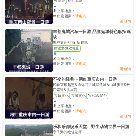
夜景游
魅力山城


上车地点：

出发团期：
请电询
请电询
丰都鬼城汽车一日游 品尝鬼城特色麻辣鸡
块
鬼神文化+地府所在地
赠送游览双桂山


上车地点：

出发团期：
请电询
请电询
不变的经典---网红重庆市内一日游
轻轨穿楼越壑&通远门古城墙遗址&山城步道&长
江索道&洪崖洞
古镇文化
古城文化
WFC观景台


上车地点：

出发团期：
请电询
请电询
乐和乐都娱乐天堂、野生动物世界一日游
亲子游的绝佳选择