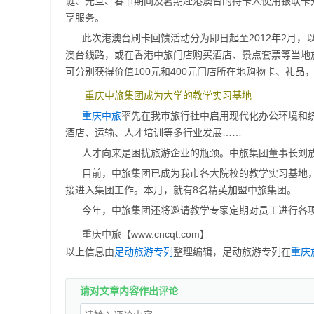
诞、元旦、春节期间及暑期赴港澳台的持卡人使用银联卡开
享服务。
此次港澳台刷卡回馈活动分为即日起至2012年2月，
澳台线路，或在香港中旅门店购买酒店、景点套票等当地旅
可分别获得价值100元和400元门店所在地购物卡、礼品
重庆中旅集团成为大学的教学实习基地
重庆中旅
率先在我市旅行社中启用现代化办公环境和
酒店、运输、人才培训等多行业发展……
人才向来是困扰旅游企业的瓶颈。中旅集团董事长刘
目前，中旅集团已成为我市各大院校的教学实习基地
接进入集团工作。本月，就有8名精英加盟中旅集团。
今年，中旅集团还将邀请教学专家定期对员工进行各
重庆中旅【www.cncqt.com】
以上信息由
足动旅游专列
整理编辑，足动旅游专列在
重庆
请对文章内容作出评论