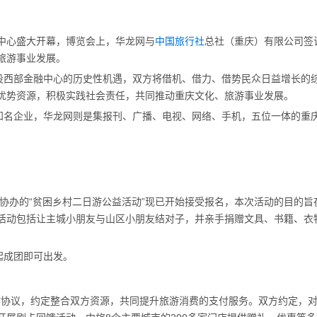
中心盛大开幕，博览会上，华龙网与
中国旅行社
总社（重庆）有限公司签
旅游事业发展。
设西部金融中心的历史性机遇，双方将借机、借力、借势民众日益增长的
优势资源，积极实践社会责任，共同推动重庆文化、旅游事业发展。
知名企业，华龙网则是集报刊、广播、电视、网络、手机，五位一体的重
协办的“贫困乡村二日游公益活动”现已开始接受报名，本次活动的目的旨
活动包括让主城小朋友与山区小朋友结对子，并亲手捐赠文具、书籍、衣
起成团即可出发。
作协议，约定整合双方资源，共同提升旅游消费的支付服务。双方约定，