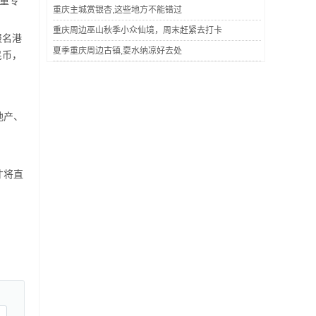
重专
重庆主城赏银杏,这些地方不能错过
重庆周边巫山秋季小众仙境，周末赶紧去打卡
报名港
夏季重庆周边古镇,耍水纳凉好去处
民币，
地产、
才将直