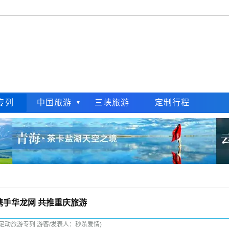
专列
中国旅游
三峡旅游
定制行程
携手华龙网 共推重庆旅游
：足动旅游专列 游客/发表人：秒杀爱情)