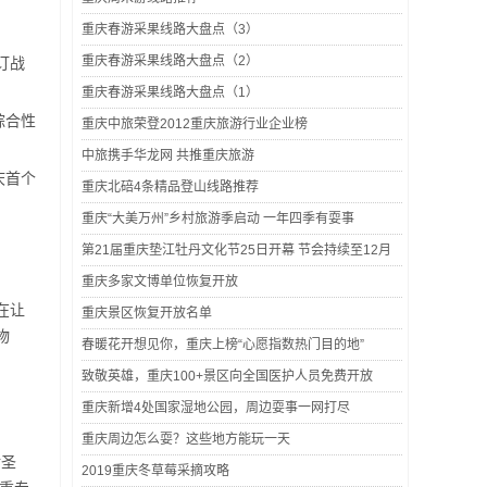
重庆春游采果线路大盘点（3）
重庆春游采果线路大盘点（2）
订战
重庆春游采果线路大盘点（1）
综合性
重庆中旅荣登2012重庆旅游行业企业榜
中旅携手华龙网 共推重庆旅游
庆首个
重庆北碚4条精品登山线路推荐
重庆“大美万州”乡村旅游季启动 一年四季有耍事
第21届重庆垫江牡丹文化节25日开幕 节会持续至12月
重庆多家文博单位恢复开放
在让
重庆景区恢复开放名单
物
春暖花开想见你，重庆上榜“心愿指数热门目的地”
致敬英雄，重庆100+景区向全国医护人员免费开放
重庆新增4处国家湿地公园，周边耍事一网打尽
重庆周边怎么耍？这些地方能玩一天
对圣
2019重庆冬草莓采摘攻略