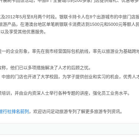
展刷卡回馈活动，中旅8个主要城市的200多家门店提供赠礼、优惠等多
以及2012年5月至8月两个时段。银联卡持卡人在8个出游城市的中旅门店
游产品，在港澳台地区单笔刷银联卡消费达到1500元和5000元等额人
，以及享受其他优惠服务。
统一的企业形象，率先在我市经营国际包机航线，率先以旅游业为基础跨
放称，他们已以多项措施解决了人才的后顾之忧。
，中旅的门店也开进了大学校园，为学子提供创业和实习的机会，优秀人
项培训，并由业内资深人士举行各种专题的讲座，强化员工业务水平。
旅行社排名前列
，欢迎访问足动旅游专列了解更多旅游专列资讯。