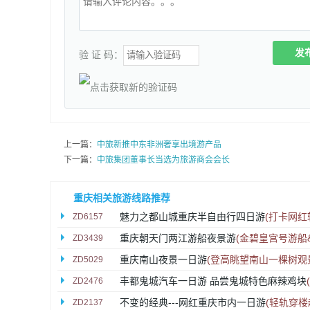
发
验 证 码：
上一篇：
中旅新推中东非洲奢享出境游产品
下一篇：
中旅集团董事长当选为旅游商会会长
重庆相关旅游线路推荐
魅力之都山城重庆半自由行四日游
(打卡网
ZD6157
重庆朝天门两江游船夜景游
(金碧皇宫号游船
ZD3439
重庆南山夜景一日游
(登高眺望南山一棵树观
ZD5029
丰都鬼城汽车一日游 品尝鬼城特色麻辣鸡块
ZD2476
不变的经典---网红重庆市内一日游
(轻轨穿楼
ZD2137