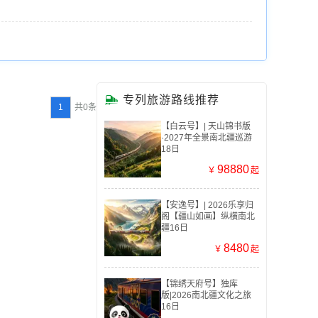

专列旅游路线推荐
1
共0条
【白云号】| 天山锦书版
·2027年全景南北疆巡游
18日
98880
￥
起
【安逸号】| 2026乐享归
阁【疆山如画】纵横南北
疆16日
8480
￥
起
【锦绣天府号】独库
版|2026南北疆文化之旅
16日