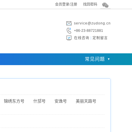
会员登录/注册
找回密码
service@zudong.cn
+86-23-88721881
在线咨询
定制留言
常见问题
锦绣东方号
什邡号
安逸号
美丽天路号