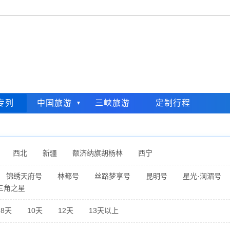
专列
中国旅游
三峡旅游
定制行程
西北
新疆
额济纳旗胡杨林
西宁
锦绣天府号
林都号
丝路梦享号
昆明号
星光·澜湄号
三角之星
8天
10天
12天
13天以上