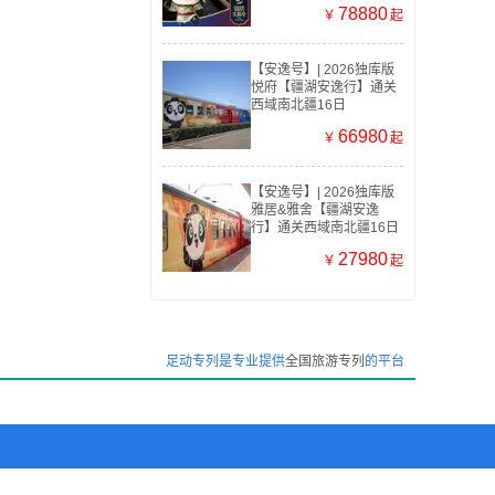
78880
￥
起
【安逸号】| 2026独库版
悦府【疆湖安逸行】通关
西域南北疆16日
66980
￥
起
【安逸号】| 2026独库版
雅居&雅舍【疆湖安逸
行】通关西域南北疆16日
27980
￥
起
足动专列是专业提供
全国旅游专列
的平台