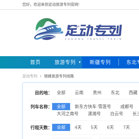
您好，欢迎来到足动旅游专列官网!
首页
旅游专列
新疆专列
东北
足动专列

错峰旅游专列线路
全部
云南
贵州
东北
西藏
目的地：
全部
新东方快车·雪莲号
成都号
列车名称：
大河之南号
潇湘号
白云号
长
全部
4天
5天
6天
7天
行程天数：