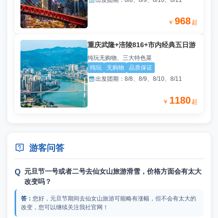

出发团期：
8/8、8/9、8/10、8/11
968
￥
起
重庆武隆+涪陵816+市内经典五日游
纯玩无购物、三大特色菜
纯玩
无购物
品质保证

出发团期：
8/8、8/9、8/10、8/11
1180
￥
起

游客问答
元旦节一号或者二号去仙女山旅游滑雪，价格方面会有太大
改变吗？
您好，元旦节期间去仙女山旅游可能略有涨幅，但不会有太大的
改变，您可以继续关注我社官网！