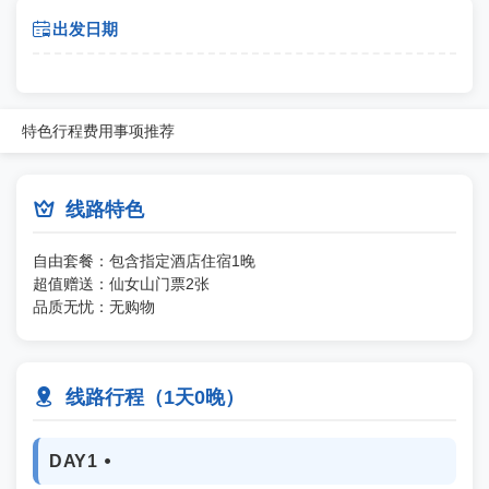

出发日期
特色
行程
费用
事项
推荐

线路特色
自由套餐：包含指定酒店住宿1晚
超值赠送：仙女山门票2张
品质无忧：无购物

线路行程（1天0晚）
DAY1 ⦁