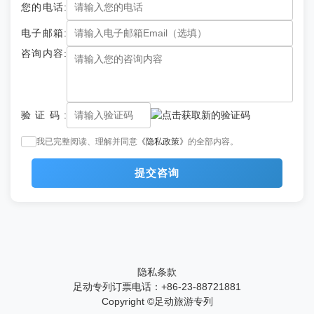
有谁知道广安到重庆仙女山两日游最佳的旅游季节是什么时
您的电话:
候吗？ 各位可以分享一二吗？
电子邮箱:
广安到重庆仙女山两日游个人认为，最好的一个季节就是在冬天
咨询内容:
的时候，因为我作为一个南方人，真的很少能够见到雪，所以我每年
的时候都会去外面看一次，冬天的时候仙女山是非常漂亮的，而且他
的门票费用也很便宜的，每个人就60块钱，你可以选择去重庆中国旅
行社预定会更便宜。
求问成都仙女山三日游价格一般在多少会比较合适？各位有
验证码:
这个旅游经历的可以分享一下吗？
成都仙女山三日游价格可以去重庆中国旅行社咨询一下。这一家
我已完整阅读、理解并同意
《隐私政策》
的全部内容。
旅行社的报价基本上是重庆旅游的一个中等的水平，去了解一下就能
够知道大概会用到多少钱，如果说是自由行那么会再此基础上加上50
提交咨询
0块钱左右就可以了。这样做的预算基本上都是够用的。
各位成都仙女山2日游大家觉得合适吗？请问现在去仙女山
好玩吗？
成都仙女山2日游总体来说还是不错的，我也在成都这边，上一
次去仙女山的时候是在重庆中国旅行社报名的两日游。两天的时间是
很充足的，并且旅行社对于这些的安排是非常专业的，所以并不需要
隐私条款
自己去担心什么，自己好好的去玩就可以了。
足动专列订票电话：+86-23-88721881
现在重庆成都间的交通好方便，1个多小时就到了，周末两
Copyright ©
足动旅游专列
天时间就可以来一场旅游，成都到重庆仙女山两日游度假型