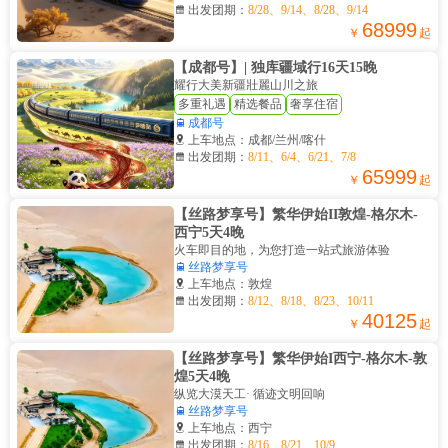

出发团期：
8/28、9/14、8/28、9/14
68999
￥
起
【成都号】| 独库疆域行16天15晚
耀行大美新疆壯麗山川之旅
多重礼遇
精选餐品
奢享住宿

成都号

上车地点：成都/兰州/喀什

出发团期：
8/11、6/4、6/21、7/8
65999
￥
起
【丝路梦享号】繁华伊始II敦煌-格尔木-
西宁5天4晚
火车即目的地，为您打造一站式旅游体验

丝路梦享号

上车地点：敦煌

出发团期：
8/12、8/18、8/23、10/11
40125
￥
起
【丝路梦享号】繁华伊始I西宁-格尔木-敦
煌5天4晚
纵览大漠天工· 循迹文明回响

丝路梦享号

上车地点：西宁

出发团期：
8/16、8/21、10/9