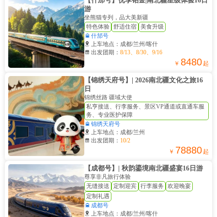
【什邡号】优享铂金|南北疆星级体验16日
游
坐熊猫专列，品大美新疆
特色体验
舒适住宿
美食升级

什邡号

上车地点：成都/兰州/喀什

出发团期：
8/13、8/30、9/16
8480
￥
起
【锦绣天府号】| 2026南北疆文化之旅16
日
锦绣丝路 疆域大使
私亨接送、行李服务、景区VP通道或直通车服
务、专业医护保障

锦绣天府号

上车地点：成都/兰州

出发团期：
10/2
78880
￥
起
【成都号】| 秋韵鎏境南北疆盛宴16日游
尊享非凡旅行体验
无缝接送
定制迎宾
行李服务
欢迎晚宴
定制礼遇

成都号

上车地点：成都/兰州/喀什