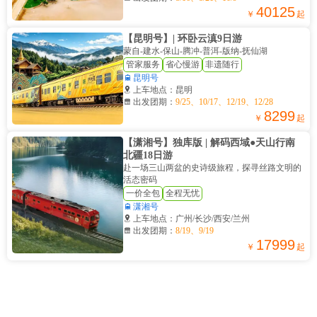
40125
￥
起
【昆明号】| 环卧云滇9日游
蒙自-建水-保山-腾冲-普洱-版纳-抚仙湖
管家服务
省心慢游
非遗随行

昆明号

上车地点：昆明

出发团期：
9/25、10/17、12/19、12/28
8299
￥
起
【潇湘号】独库版 | 解码西域●天山行南
北疆18日游
赴一场三山两盆的史诗级旅程，探寻丝路文明的
活态密码
一价全包
全程无忧

潇湘号

上车地点：广州/长沙/西安/兰州

出发团期：
8/19、9/19
17999
￥
起