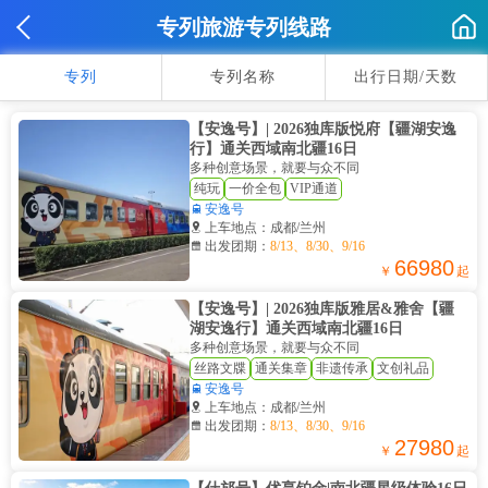
专列旅游专列线路
专列
专列名称
出行日期/天数
【安逸号】| 2026独库版悦府【疆湖安逸
行】通关西域南北疆16日
多种创意场景，就要与众不同
纯玩
一价全包
VIP通道

安逸号

上车地点：成都/兰州

出发团期：
8/13、8/30、9/16
66980
￥
起
【安逸号】| 2026独库版雅居&雅舍【疆
湖安逸行】通关西域南北疆16日
多种创意场景，就要与众不同
丝路文牒
通关集章
非遗传承
文创礼品

安逸号

上车地点：成都/兰州

出发团期：
8/13、8/30、9/16
27980
￥
起