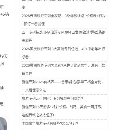
府
宴
+5钻
2026云南旅游专列全攻略，3条爆款线路+价格表+行程
+预订一看就懂
五一专列精选|多辆旅游专列即将出发!解锁滇/疆/丝路绝
美旅程
2026国庆旅游专列|3大高端专列任选，40+中老年出行
第9天
必看
季风
2026暑期旅游专列怎么选?从性价比到奢华，总有一款
适合你
新疆专列2026价格表——普惠/舒适/豪华三档全对比，
峡
一文看懂怎么选
旅游专列vs小包团：专列究竟有何优势?
眼
新疆专列16天游多少钱?价格、线路、美食一网打尽，
这趟西域之旅太值了!
中国豪华旅游专列有哪些?怎么预订?