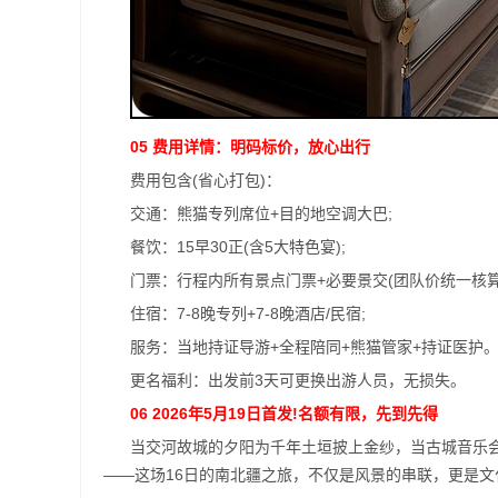
05 费用详情：明码标价，放心出行
费用包含(省心打包)：
交通：熊猫专列席位+目的地空调大巴;
餐饮：15早30正(含5大特色宴);
门票：行程内所有景点门票+必要景交(团队价统一核算
住宿：7-8晚专列+7-8晚酒店/民宿;
服务：当地持证导游+全程陪同+熊猫管家+持证医护
更名福利：出发前3天可更换出游人员，无损失。
06 2026年5月19日首发!名额有限，先到先得
当交河故城的夕阳为千年土垣披上金纱，当古城音乐
——这场16日的南北疆之旅，不仅是风景的串联，更是文