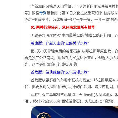
当新疆的风掠过天山雪峰，当喀纳斯的湖光映着白桦林
号】熊猫
专列
带着南北疆16日文化之旅重磅归来!独库版￥7
酒店+非遗美食，为你编织一场“一步一景，一食一韵”的
01 两种行程任选，承包南北疆所有精华
无论是想深度体验“中国最美公路”独库公路的壮阔，
独库版：穿越天山的“公路美学之旅”
第8天-9天是独库版的独家亮点!从那拉提草原出发，穿
再走独库公路南段，翻越铁力买提达坂雪山，邂逅大小龙池
光，这才是新疆旅行的终极浪漫!
首发版：经典线路的“文化沉浸之旅”
首发版以更舒缓的节奏串联核心景点：那拉提草原4小
谷，把更多时间留给帕米尔高原的白沙湖、喀拉库勒湖，
两种行程共享90%核心景点：天山天池(人间瑶池)、
泪)、喀什老城(2000年西域活化石)、火焰山(火州奇观) 