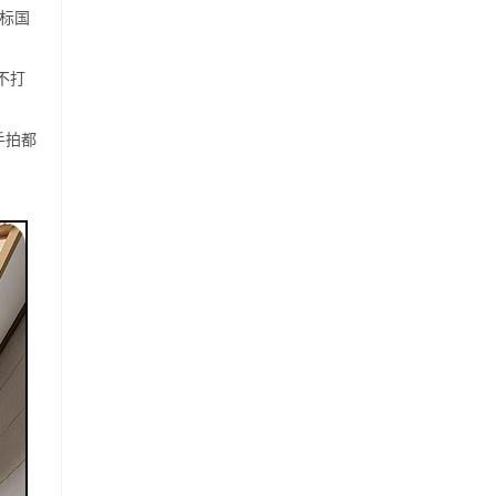
对标国
不打
手拍都