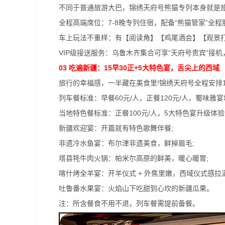
不同于普通旅游大巴，锦绣天府号熊猫专列本身就是
全程高端席位：7-8晚专列住宿，配备“熊猫管家”全程
车上玩法不重样：有【阅读角】【鸡尾酒会】【观景
VIP级接送服务：乌鲁木齐集合可享“天府号贵宾”
03 吃遍新疆：15早30正+5大特色宴，舌尖上的西域
旅行的幸福感，一半藏在美食里!锦绣天府号全程安排
列车餐标准：早餐60元/人，正餐120元/人，蜀味雅宴
当地特色餐标准：正餐100元/人，5大特色宴升级体验
新疆欢迎宴：开篇就有特色歌舞伴餐;
非遗冷水鱼宴：布尔津非遗美食，鲜掉眉毛;
塔县牦牛肉火锅：帕米尔高原的鲜美，暖心暖胃;
喀什烤全羊宴：开羊仪式 + 外焦里嫩，西域仪式感拉满
吐鲁番水果宴：火焰山下吃甜到心坎的新疆瓜果。
注：所含餐食不用不退，列车餐需提前备餐。