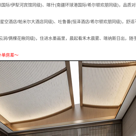
缘国际/伊犁河宾馆同级)、喀什(南疆环球港国际/希尔顿欢朋同级)，品质
景星空酒店/帕米尔大酒店同级)、吐鲁番(恒泽酒店/希尔顿欢朋同级)，舒适
漫云涧/俩棵花楸同级)，住进水墨画里，晨起看禾木晨雾、喀纳斯日出，随
补单房差～