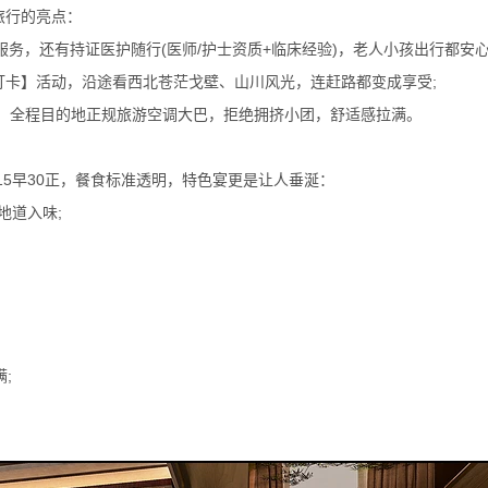
旅行的亮点：
服务，还有持证医护随行(医师/护士资质+临床经验)，老人小孩出行都安心
打卡】活动，沿途看西北苍茫戈壁、山川风光，连赶路都变成享受;
接机，全程目的地正规旅游空调大巴，拒绝拥挤小团，舒适感拉满。
15早30正，餐食标准透明，特色宴更是让人垂涎：
地道入味;
;