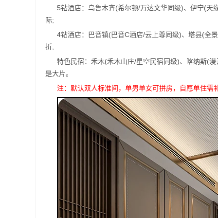
5钻酒店：乌鲁木齐(希尔顿/万达文华同级)、伊宁(天
际;
4钻酒店：巴音镇(巴音C酒店/云上尊同级)、塔县(全
折;
特色民宿：禾木(禾木山庄/星空民宿同级)、喀纳斯(
是大片。
注：默认双人标准间，单男单女可拼房，自愿单住需