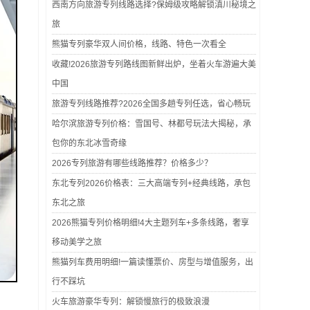
西南方向旅游专列线路选择?保姆级攻略解锁滇川秘境之
旅
熊猫专列豪华双人间价格，线路、特色一次看全
收藏!2026旅游专列路线图新鲜出炉，坐着火车游遍大美
中国
旅游专列线路推荐?2026全国多趟专列任选，省心畅玩
哈尔滨旅游专列价格：雪国号、林都号玩法大揭秘，承
包你的东北冰雪奇缘
2026专列旅游有哪些线路推荐？价格多少？
东北专列2026价格表：三大高端专列+经典线路，承包
东北之旅
2026熊猫专列价格明细!4大主题列车+多条线路，奢享
移动美学之旅
熊猫列车费用明细!一篇读懂票价、房型与增值服务，出
行不踩坑
火车旅游豪华专列：解锁慢旅行的极致浪漫