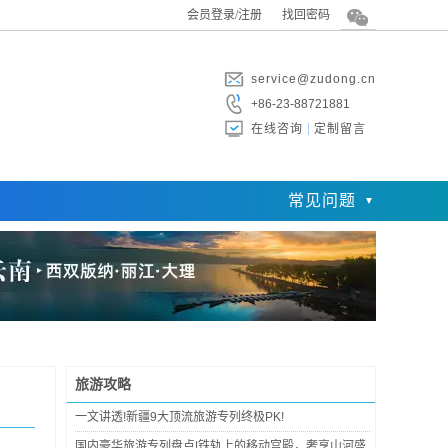
会员登录/注册
找回密码
service@zudong.cn
+86-23-88721881
在线咨询
定制留言
常见问题
旅游攻略
一文讲透!新疆9大顶流旅游专列终极PK!
国内豪华旅游专列盘点|铁轨上的移动宫殿，奢享山河盛