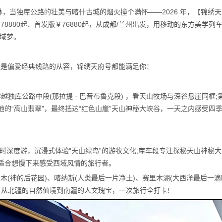
，当独库公路的壮美与喀什古城的烟火撞个满怀——2026 年，【锦绣天
8880起、首发版￥76880起，从成都/兰州出发，用移动的东方美学列车
西域梦。
还是偏爱经典线路的从容，锦绣天府号都能满足你：
越独库公路中段(那拉提 - 巴音布鲁克段) ，看天山牧场与深谷悬崖同框;
的“高山翡翠”，最终抵达“红色山崖”天山神秘大峡谷，一天之内感受四
时深度游，沉浸式体验“天山绿岛”的游牧文化;库车段专注探秘天山神秘大
适合想慢下来感受西域风情的旅行者。
禾木(神的后花园)、喀纳斯(人类最后一片净土)、赛里木湖(大西洋最后一滴
... 从北疆的自然仙境到南疆的人文瑰宝，一次旅行全打卡!