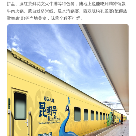
拼盘、滇红茶鲜花文火牛排等特色餐，陆地上也能吃到腾冲铜瓢
牛肉火锅、蒙自过桥米线、建水汽锅宴、西双版纳孔雀宴(配傣族
歌舞表演)等当地美食，味蕾全程不打烊。