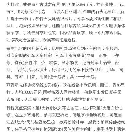
火打跳，或去丽江古城赏夜景;第3天抵达保山后，前往腾冲，当天
有A、B两条线路可选——A线入住亚洲TOP100的石头纪酒店，酒
店隐于云峰山，独特石头建筑很出片，可享私汤;B线住腾冲柏联
酒店，泡天然温泉私汤，还能逛和顺古镇;第4天在腾冲大地茶海体
验采茶，手绘普洱茶饼包装，围炉品雷响茶，晚上乘列车返回昆
明;第5天抵达昆明，专属车辆接送返程。
费用包含的内容超实在：昆明机场或酒店到火车站的专车接送、
对应房型的列车客房住宿、列车上所有餐食(早餐、正餐、下午
茶、宵夜)及咖啡、茶、软饮、酒水畅饮，还有列车上品香、品
酒、品茶等活动和演出，行程里列明的车下接待(酒店、用车、司
机、导游、门票、用餐)也全包含，真正一价全包。
丽香星光经典探享线(5天4晚)：这条线路串联昆明、丽江、香格里
拉，人均16888元起(同样按双人同住核算，价格受出发日期等因
素影响)，无自费无购物，适合想感受藏地文化的朋友。
行程亮点满满：第1天昆明乘列车去丽江，住列车;第2天逛白沙古
镇，在玉水寨用餐，参与东巴祈福，傍晚享特色晚宴后，可逛丽
江古城;第3天前往香格里拉，参观松赞林寺，感受浓郁藏传佛教氛
围，住香格里拉英迪格酒店;第4天体验唐卡绘制，亲手感受非遗魅