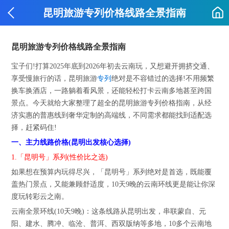
昆明旅游专列价格线路全景指南
昆明旅游专列价格线路全景指南
宝子们!打算2025年底到2026年初去云南玩，又想避开拥挤交通、
享受慢旅行的话，昆明旅游
专列
绝对是不容错过的选择!不用频繁
换车换酒店，一路躺着看风景，还能轻松打卡云南多地甚至跨国
景点。今天就给大家整理了超全的昆明旅游专列价格指南，从经
济实惠的普惠线到奢华定制的高端线，不同需求都能找到适配选
择，赶紧码住!
一、主力线路价格(昆明出发核心选择)
1.「昆明号」系列(性价比之选)
如果想在预算内玩得尽兴，「昆明号」系列绝对是首选，既能覆
盖热门景点，又能兼顾舒适度，10天9晚的云南环线更是能让你深
度玩转彩云之南。
云南全景环线(10天9晚)：这条线路从昆明出发，串联蒙自、元
阳、建水、腾冲、临沧、普洱、西双版纳等多地，10多个云南地