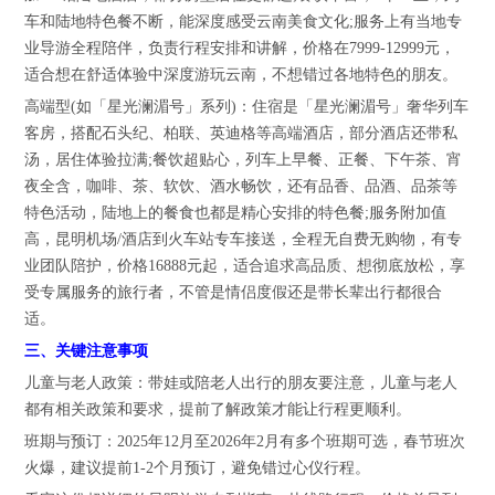
车和陆地特色餐不断，能深度感受云南美食文化;服务上有当地专
业导游全程陪伴，负责行程安排和讲解，价格在7999-12999元，
适合想在舒适体验中深度游玩云南，不想错过各地特色的朋友。
高端型(如「星光澜湄号」系列)：住宿是「星光澜湄号」奢华列车
客房，搭配石头纪、柏联、英迪格等高端酒店，部分酒店还带私
汤，居住体验拉满;餐饮超贴心，列车上早餐、正餐、下午茶、宵
夜全含，咖啡、茶、软饮、酒水畅饮，还有品香、品酒、品茶等
特色活动，陆地上的餐食也都是精心安排的特色餐;服务附加值
高，昆明机场/酒店到火车站专车接送，全程无自费无购物，有专
业团队陪护，价格16888元起，适合追求高品质、想彻底放松，享
受专属服务的旅行者，不管是情侣度假还是带长辈出行都很合
适。
三、关键注意事项
儿童与老人政策：带娃或陪老人出行的朋友要注意，儿童与老人
都有相关政策和要求，提前了解政策才能让行程更顺利。
班期与预订：2025年12月至2026年2月有多个班期可选，春节班次
火爆，建议提前1-2个月预订，避免错过心仪行程。