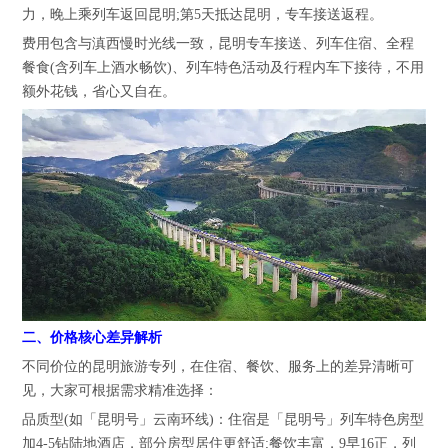
力，晚上乘列车返回昆明;第5天抵达昆明，专车接送返程。
费用包含与滇西慢时光线一致，昆明专车接送、列车住宿、全程
餐食(含列车上酒水畅饮)、列车特色活动及行程内车下接待，不用
额外花钱，省心又自在。
二、价格核心差异解析
不同价位的昆明旅游专列，在住宿、餐饮、服务上的差异清晰可
见，大家可根据需求精准选择：
品质型(如「昆明号」云南环线)：住宿是「昆明号」列车特色房型
加4-5钻陆地酒店，部分房型居住更舒适;餐饮丰富，9早16正，列