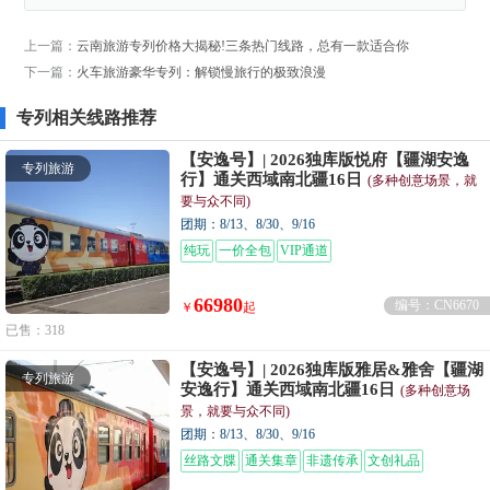
上一篇：
云南旅游专列价格大揭秘!三条热门线路，总有一款适合你
下一篇：
火车旅游豪华专列：解锁慢旅行的极致浪漫
专列相关线路推荐
【安逸号】| 2026独库版悦府【疆湖安逸
专列旅游
行】通关西域南北疆16日
(多种创意场景，就
要与众不同)
团期：8/13、8/30、9/16
纯玩
一价全包
VIP通道
66980
编号：CN6670
￥
起
已售：318
【安逸号】| 2026独库版雅居&雅舍【疆湖
专列旅游
安逸行】通关西域南北疆16日
(多种创意场
景，就要与众不同)
团期：8/13、8/30、9/16
丝路文牒
通关集章
非遗传承
文创礼品