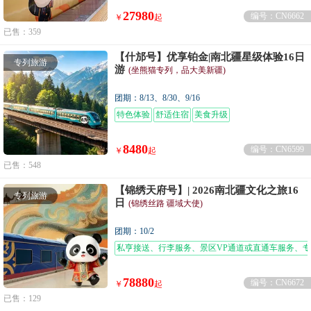
27980
编号：CN6662
￥
起
已售：359
【什邡号】优享铂金|南北疆星级体验16日
专列旅游
游
(坐熊猫专列，品大美新疆)
团期：8/13、8/30、9/16
特色体验
舒适住宿
美食升级
8480
编号：CN6599
￥
起
已售：548
【锦绣天府号】| 2026南北疆文化之旅16
专列旅游
日
(锦绣丝路 疆域大使)
团期：10/2
私亨接送、行李服务、景区VP通道或直通车服务、
78880
编号：CN6672
￥
起
已售：129