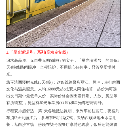
2.「星光澜湄号」系列(高端定制线)
追求高品质、无自费无购物旅行的宝子，「星光澜湄号」的两条5
天4晚线路闭眼冲，全程陪护，不用操心任何事，只管享受慢时
光。
悠享滇西慢时光线(5天4晚)：这条线路聚焦丽江、腾冲，主打纳西
文化与温泉惬意。人均16888元起(按双人同住核算，起价为可选
出发日期中最低单人价，实际价格会因出发日期、人数、房型等
有所调整)，房型有星光乐享房(双床)和星光尊想房两种。
行程安排超舒适：第1天各地抵达昆明，乘列车前往丽江，夜宿列
车;第2天到丽江后，参与东巴祈福仪式，去纳西族圣地玉水寨用
餐，逛白沙古镇，傍晚在柒号院餐厅享特色晚宴，饭后还能燃篝