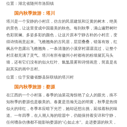
位置：湖北省随州市洛阳镇
国内秋季旅游：塔川
塔川是一个安静的小村庄，仿古的民居建筑和泛黄的树木，绝美
的景色，让这里变成中国最美的秋色。每到秋季，满山遍野树叶
色彩斑斓。多姿多彩的颜色，让这片原本宁静古朴的小村庄，变
得诗情画意起来。飞檐翘角的古民居，层层叠叠，错落有致，红
枫丛中忽露出飞檐翘角，一条清澈的小溪穿村潺潺流过，让整个
村庄都充满了灵气。塔川有所有徽州小村都有的粉墙黛瓦马头
墙，还有它们没有的似火红叶、氤氲晨雾和诗情画意，简直是名
副其实的画中古村。
位置：位于安徽省黟县际联镇的塔川村
国内秋季旅游：婺源
在江西的一个小村落，春季的油菜花海惊艳了众人的眼光，殊不
知秋季的婺源也是极美的。春夏是浩瀚无边的明黄，秋季是热情
似火的绯红，冬季本应暗下光芒，她却还想出挑，延续着秋的味
道。一年四季，在人潮人海的喧嚣中，仍能保持着安详和宁静，
任何嘈杂仿佛都不能影响婺源的“心如止水”。走进婺源的秋天，