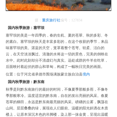
摄：
重庆旅行社
编号：127834
国内秋季旅游：塞罕坝
塞罕坝的美是一年四季的，春的生机、夏的苍翠、秋的多彩、冬
的素白。塞罕坝的秋天是丰富多彩的，在这个收获的季节，来品
味塞罕坝的美。湛蓝的天空，笼罩着整个苍穹。轻柔、洁白的
云，在天空淡淡飘过。清澈的水将这一切的景色，完美的倒映在
水中。此时此刻却分不清虚幻与真实。远处成群的牛羊在吃草，
后面映衬着起伏的群山和草甸，构成了一幅秋日完美的画面。
位置：位于河北省承德市围场满族蒙古族自治县
境内
国内秋季旅游：黔东南
秋季是到黔东南旅行的最好的时间，不像夏季那般多雨，不像冬
季那般寒冷。温度适宜的黔东南，自在的发出亮丽的风采。春夏
苍翠的梯田，永远是黔东南最亮丽的风采。磅礴的云雾，飘荡在
山间。层层叠叠的绿，展现在人们眼前。温暖的阳光斜洒在木质
楼上，让原本深沉木色的吊脚楼，染上那一抹金黄，呈现出温暖