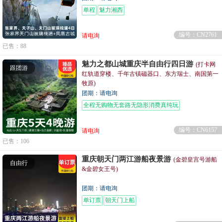
单程
魅力湘西
编号：CN2761
请电询
已售：88
魅力之都山城重庆半自由行四日游
(打卡网
跟团游
红轨道穿楼、千年古镇磁器口、东方瑞士、南国第一
牧原)
团期：请电询
全程无购物无套路无隐形消费真纯玩
编号：CN6157
请电询
已售：106
重庆朝天门两江游船夜景游
(金碧皇宫号游船
自由行
&金碧女王号)
团期：请电询
单订票
朝天门上船