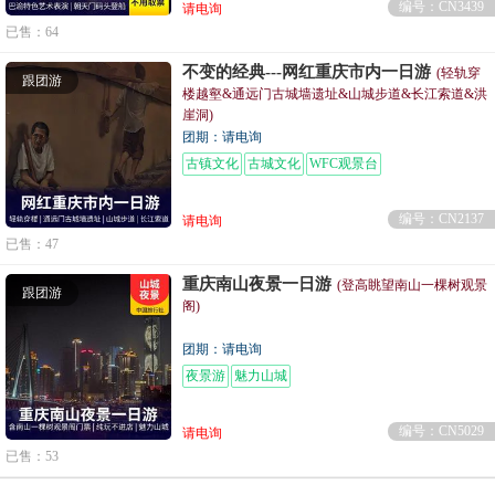
编号：CN3439
请电询
已售：64
不变的经典---网红重庆市内一日游
(轻轨穿
跟团游
楼越壑&通远门古城墙遗址&山城步道&长江索道&洪
崖洞)
团期：请电询
古镇文化
古城文化
WFC观景台
编号：CN2137
请电询
已售：47
重庆南山夜景一日游
(登高眺望南山一棵树观景
跟团游
阁)
团期：请电询
夜景游
魅力山城
编号：CN5029
请电询
已售：53