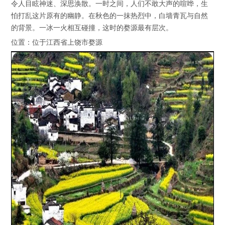
令人目眩神迷、深思涣散。一时之间，人们不敢大声的喧哗，生
怕打乱这片原有的幽静。在秋色的一抹热烈中，白墙青瓦与自然
的背景。一冰一火相互碰撞，这时的婺源最有层次。
位置：位于江西省上饶市婺源