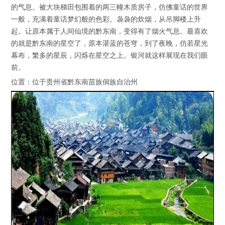
的气息。被大块梯田包围着的两三幢木质房子，仿佛童话的世界
一般，充满着童话梦幻般的色彩。袅袅的炊烟，从吊脚楼上升
起。让原本属于人间仙境的黔东南，变得有了烟火气息。最喜欢
的就是黔东南的星空了，原本湛蓝的苍穹，到了夜晚，仿若星光
幕布，繁多的星辰，闪烁在星空之上。银河就这样展现在我们眼
前。
位置：位于贵州省黔东南苗族侗族自治州