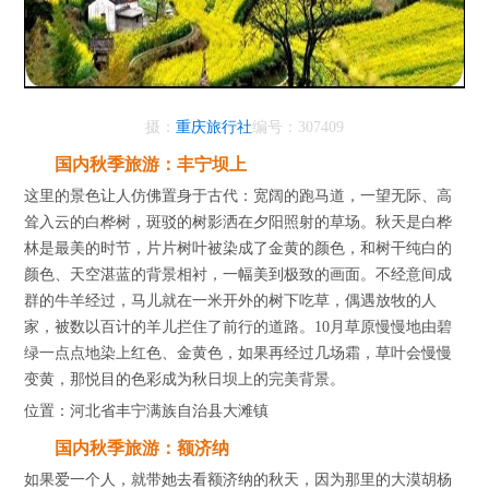
摄：
重庆旅行社
编号：307409
国内秋季旅游：丰宁坝上
这里的景色让人仿佛置身于古代：宽阔的跑马道，一望无际、高
耸入云的白桦树，斑驳的树影洒在夕阳照射的草场。秋天是白桦
林是最美的时节，片片树叶被染成了金黄的颜色，和树干纯白的
颜色、天空湛蓝的背景相衬，一幅美到极致的画面。不经意间成
群的牛羊经过，马儿就在一米开外的树下吃草，偶遇放牧的人
家，被数以百计的羊儿拦住了前行的道路。10月草原慢慢地由碧
绿一点点地染上红色、金黄色，如果再经过几场霜，草叶会慢慢
变黄，那悦目的色彩成为秋日坝上的完美背景。
位置：河北省丰宁满族自治县大滩镇
国内秋季旅游：额济纳
如果爱一个人，就带她去看额济纳的秋天，因为那里的大漠胡杨