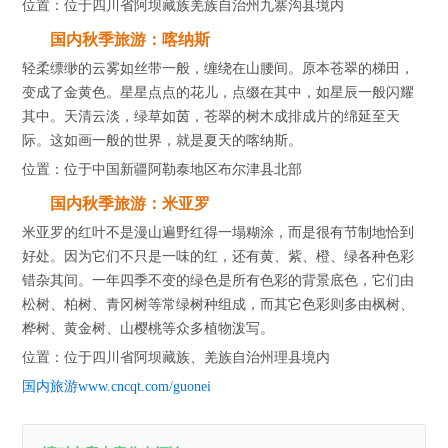
位置：位于四川省阿坝藏族羌族自治州九寨沟县境内
国内秋季旅游：喀纳斯
轻柔缥缈的云雾如丝带一般，缠绕在山腰间。原本苍翠的梯田，
变成了金黄色。星星点点的花儿，点缀在其中，如星辰一般闪耀
其中。天清云淡，绿草如茵，苍翠的树木成排成片的绵延至天
际。这如画一般的世界，就是夏天的喀纳斯。
位置：位于中国新疆阿勒泰地区布尔津县北部
国内秋季旅游：米亚罗
米亚罗的红叶不是漫山遍野红得一塌糊涂，而是很有节制地恰到
好处。因为它们不只是一味的红，还有黄、紫、橙、绿各种色彩
错杂其间。一年四季不变的绿色是所有色彩的背景底色，它们由
松树、柏树、青冈树等常绿树种组成，而其它色彩则多由枫树、
桦树、黄金树、山樱桃等众多植物泼写。
位置：位于四川省阿坝藏族、羌族自治州理县境内
国内旅游www.cncqt.com/guonei