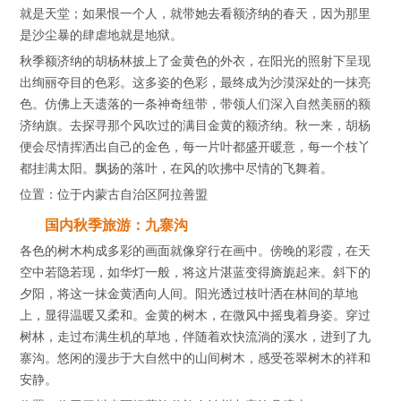
就是天堂；如果恨一个人，就带她去看额济纳的春天，因为那里
是沙尘暴的肆虐地就是地狱。
秋季额济纳的胡杨林披上了金黄色的外衣，在阳光的照射下呈现
出绚丽夺目的色彩。这多姿的色彩，最终成为沙漠深处的一抹亮
色。仿佛上天遗落的一条神奇纽带，带领人们深入自然美丽的额
济纳旗。去探寻那个风吹过的满目金黄的额济纳。秋一来，胡杨
便会尽情挥洒出自己的金色，每一片叶都盛开暖意，每一个枝丫
都挂满太阳。飘扬的落叶，在风的吹拂中尽情的飞舞着。
位置：位于内蒙古自治区阿拉善盟
国内秋季旅游：九寨沟
各色的树木构成多彩的画面就像穿行在画中。傍晚的彩霞，在天
空中若隐若现，如华灯一般，将这片湛蓝变得旖旎起来。斜下的
夕阳，将这一抹金黄洒向人间。阳光透过枝叶洒在林间的草地
上，显得温暖又柔和。金黄的树木，在微风中摇曳着身姿。穿过
树林，走过布满生机的草地，伴随着欢快流淌的溪水，进到了九
寨沟。悠闲的漫步于大自然中的山间树木，感受苍翠树木的祥和
安静。