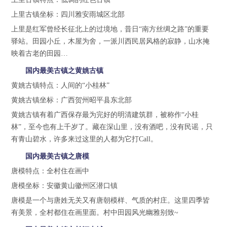
上里古镇坐标：四川雅安雨城区北部
上里是红军曾经长征北上的过境地，昔日“南方丝绸之路”的重要
驿站。田园小丘，木屋为舍，一派川西民居风格的寂静，山水掩
映着古老的田园…
国内最美古镇之黄姚古镇
黄姚古镇特点：人间的“小桂林”
黄姚古镇坐标：广西贺州昭平县东北部
黄姚古镇有着广西保存最为完好的明清建筑群，被称作“小桂
林”，至今也有上千岁了。藏在深山里，没有酒吧，没有民谣，只
有青山碧水，许多来过这里的人都为它打Call。
国内最美古镇之唐模
唐模特点：全村住在画中
唐模坐标：安徽黄山徽州区潜口镇
唐模是一个与唐姓无关又有唐朝模样、气质的村庄。这里四季皆
有美景，全村都住在画里面。村中田园风光幽雅别致~