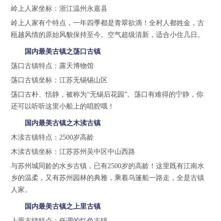
岭上人家坐标：浙江温州永嘉县
岭上人家有个特点，一年四季都是青翠欲滴！全村人都姓金，古
瓯越风情的原始风貌保持至今。空气超级清新，适合小住几日。
国内最美古镇之荡口古镇
荡口古镇特点：露天博物馆
荡口古镇坐标：江苏无锡锡山区
荡口古朴、恬静，被称为“无锡后花园”。荡口有难得的宁静，你
还可以听听这里小船上的唱腔哦！
国内最美古镇之木渎古镇
木渎古镇特点：2500岁高龄
木渎古镇坐标：江苏苏州吴中区中山西路
与苏州城同龄的水乡古镇，已有2500岁的高龄！这里既有江南水
乡的温柔，又有苏州园林的典雅，乘着乌篷船一路走，全是古镇
人家。
国内最美古镇之上里古镇
上里古镇特点：低调的红色古镇