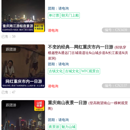
团期：请电询
单订票
朝天门上船
编号：CN3439
请电询
已售：59
不变的经典---网红重庆市内一日游
(轻轨穿
跟团游
楼越壑&通远门古城墙遗址&山城步道&长江索道&洪
崖洞)
团期：请电询
古镇文化
古城文化
WFC观景台
编号：CN2137
请电询
已售：47
重庆南山夜景一日游
(登高眺望南山一棵树观景
跟团游
阁)
团期：请电询
夜景游
魅力山城