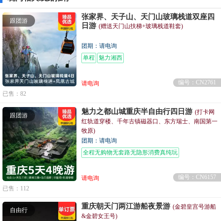
张家界、天子山、天门山玻璃栈道双座四
跟团游
日游
(赠送天门山扶梯+玻璃栈道鞋套)
团期：请电询
单程
魅力湘西
编号：CN2761
请电询
已售：82
魅力之都山城重庆半自由行四日游
(打卡网
跟团游
红轨道穿楼、千年古镇磁器口、东方瑞士、南国第一
牧原)
团期：请电询
全程无购物无套路无隐形消费真纯玩
编号：CN6157
请电询
已售：112
重庆朝天门两江游船夜景游
(金碧皇宫号游船
自由行
&金碧女王号)