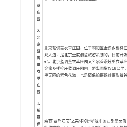
草
庄
园
2.
北
京
北京蓝调薰衣草庄园，位于朝阳区金盏乡楼梓庄
蓝
观大道，是北京壹度创意旅游策划的，目前开
调
础。北京蓝调薰衣草庄园又名紫香漫境薰衣草庄
薰
金盏乡楼梓庄蓝调庄园内，距离国贸仅18公里，
衣
望无际的紫色花海，也是情侣拍摄婚纱摄影最
草
庄
园
1.
新
疆
素有“塞外江南”之美称的伊犁是中国西部最富
伊