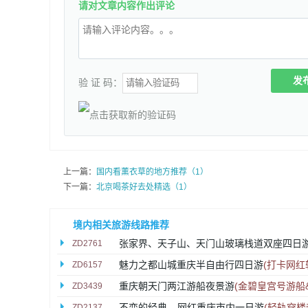
请对文章内容作出评论
发
验 证 码：
上一篇：
国内看薰衣草的地方推荐（1）
下一篇：
北京喝茶好去处精选（1）
境内相关旅游线路推荐
张家界、天子山、天门山玻璃栈道双座四日
ZD2761
魅力之都山城重庆半自由行四日游
(打卡网
ZD6157
重庆朝天门两江游船夜景游
(金碧皇宫号游船
ZD3439
不变的经典---网红重庆市内一日游
(轻轨穿楼
ZD2137