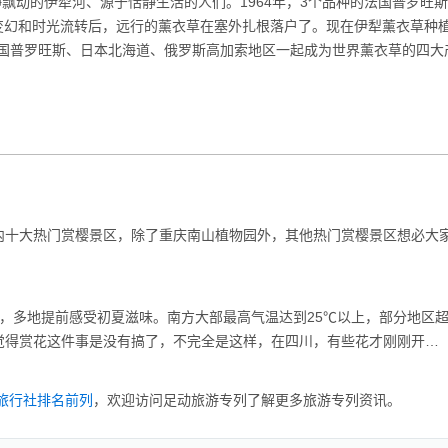
飘动的伊犁河、源于恬静生活的人们。1964年，3个品种的法国普罗旺
变幻和时光流转后，远行的薰衣草在塞外扎根落户了。现在伊犁薰衣草种
法国普罗旺斯、日本北海道、俄罗斯高加索地区一起成为世界薰衣草的四大
内十大热门赏樱景区，除了重庆南山植物园外，其他热门赏樱景区想必大
，多地提前感受初夏滋味。南方大部最高气温达到25℃以上，部分地区
是觉得赏花这件事是没有搞了，不完全是这样，在四川，有些花才刚刚开…
旅行社排名前列
，欢迎访问足动旅游专列了解更多旅游专列资讯。