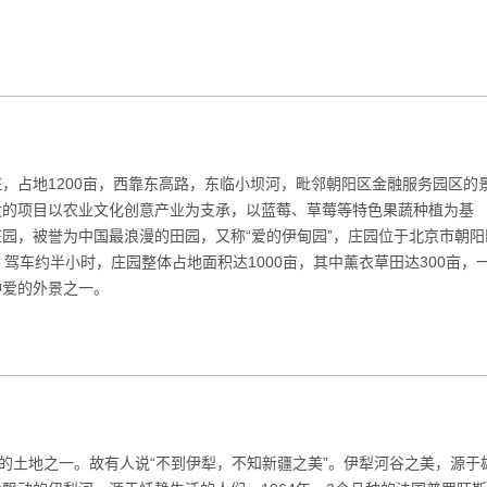
，占地1200亩，西靠东高路，东临小坝河，毗邻朝阳区金融服务园区的
发的项目以农业文化创意产业为支承，以蓝莓、草莓等特色果蔬种植为基
园，被誉为中国最浪漫的田园，又称“爱的伊甸园”，庄园位于北京市朝阳
驾车约半小时，庄园整体占地面积达1000亩，其中薰衣草田达300亩，
钟爱的外景之一。
饶的土地之一。故有人说“不到伊犁，不知新疆之美”。伊犁河谷之美，源于