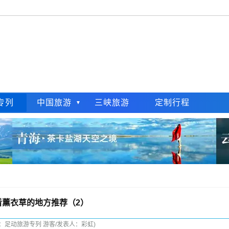
专列
中国旅游
三峡旅游
定制行程
看薰衣草的地方推荐（2）
布：足动旅游专列 游客/发表人：彩虹)