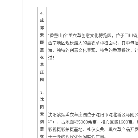
4.
成
都
“香薰山谷”薰衣草创意文化博览园，位于四川省
紫
西南地区规模最大的薰衣草种植面积，其中包
颐
海、独特的创意文化景观、特色的香草餐饮，
薰
过！
衣
草
庄
园
3.
沈
阳
沈阳紫烟熏衣草庄园位于沈阳市沈北新区马刚乡
紫
程），占地面积5000余亩，核心区域1600
烟
影视摄影拍摄基地、礼仪庆典、熏衣草产品开
薰
于一身的现代化休闲度假庄园。
衣