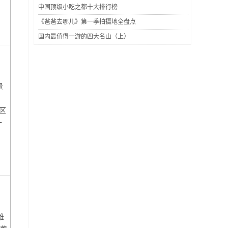
中国顶级小吃之都十大排行榜
《爸爸去哪儿》第一季拍摄地全盘点
国内最值得一游的四大名山（上）
景
区
一
雄