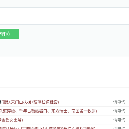
布评论
游
(赠送天门山扶梯+玻璃栈道鞋套)
请电询
红轨道穿楼、千年古镇磁器口、东方瑞士、南国第一牧原)
请电询
&金碧女王号)
请电询
越壑&通远门古城墙遗址&山城步道&长江索道&洪崖洞)
请电询