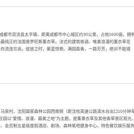
成都市双流县太平镇，距离成都市中心城区约30公里，占地1600亩。拥
括最纯正的法国普罗旺斯薰衣草。法式的建筑格调、唯美浪漫的薰衣草花
让你流连忘返。绽放之时，紫蓝惊艳、满园盈香，一路芬芳，绝对不能错
马泉村，沈阳国家森林公园西南侧（距沈哈高速公路清水台出口10分钟
亩。庄园以“爱情、浪漫、最美之地”为主题，是集熏衣草及其他香草景区观光
发、会员制五星级度假酒店、剧场、森林氧吧健身中心，特色餐饮娱乐服