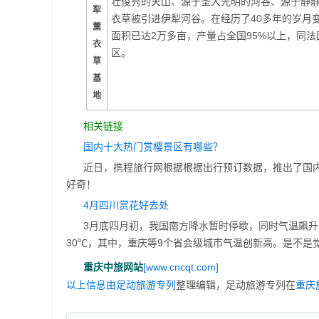
壮俊秀的天山、源于圣大光明的河谷、源于静静
犁
衣草被引进伊犁河谷。在经历了40多年的岁月
薰
面积已达2万多亩，产量占全国95%以上，同
衣
区。
草
基
地
相关链接
国内十大热门赏樱景区有哪些？
近日，携程旅行网根据根据出行预订数据，推出了国
好奇！
4月四川赏花好去处
3月底四月初，我国南方降水暂时停歇，同时气温飙升
30℃，其中，重庆等9个省会级城市气温创新高。是不
重庆中旅网站
[www.cncqt.com]
以上信息由
足动旅游专列
整理编辑，足动旅游专列在
重庆