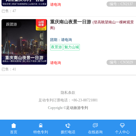
编号：CN2137
请电询
已售：47
重庆南山夜景一日游
(登高眺望南山一棵树观景
跟团游
阁)
团期：请电询
夜景游
魅力山城
编号：CN5029
请电询
已售：41
隐私条款
足动专列订票电话：+86-23-88721881
Copyright ©
足动旅游专列





首页
特色专列
拨打电话
在线咨询
个人中心