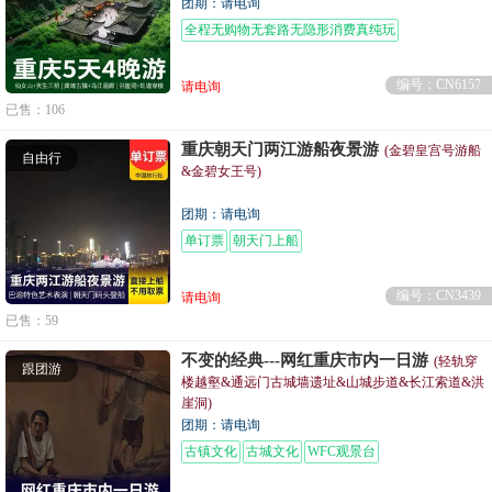
团期：请电询
全程无购物无套路无隐形消费真纯玩
编号：CN6157
请电询
已售：106
重庆朝天门两江游船夜景游
(金碧皇宫号游船
自由行
&金碧女王号)
团期：请电询
单订票
朝天门上船
编号：CN3439
请电询
已售：59
不变的经典---网红重庆市内一日游
(轻轨穿
跟团游
楼越壑&通远门古城墙遗址&山城步道&长江索道&洪
崖洞)
团期：请电询
古镇文化
古城文化
WFC观景台