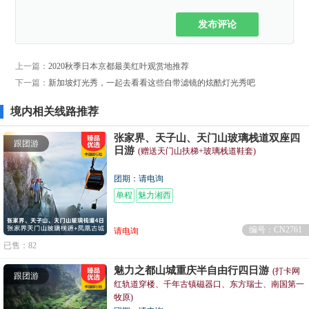
发布评论
上一篇：
2020秋季日本京都最美红叶观赏地推荐
下一篇：
新加坡灯光秀，一起去看看这些自带滤镜的炫酷灯光秀吧
境内相关线路推荐
张家界、天子山、天门山玻璃栈道双座四
跟团游
日游
(赠送天门山扶梯+玻璃栈道鞋套)
团期：请电询
单程
魅力湘西
编号：CN2761
请电询
已售：82
魅力之都山城重庆半自由行四日游
(打卡网
跟团游
红轨道穿楼、千年古镇磁器口、东方瑞士、南国第一
牧原)