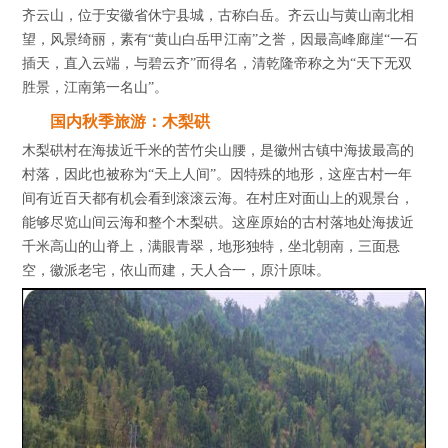
齐云山，位于安徽省休宁县城，古称白岳。齐云山与黄山南北相
望，风景绮丽，素有“黄山白岳甲江南”之誉，因最高峰廊崖“一石
插天，直入云端，与碧云齐”而得名，清乾隆帝称之为“天下无双
胜景，江南第一名山”。
国内秋季旅游：木梨硔
木梨硔村在海拔近千米的苦竹尖山腰，是徽州古镇中海拔最高的
村落，因此也被称为“天上人间”。因特殊的地形，这座古村一年
间有近百天都有机会看到滚滚云海。在村庄对面山上的观景台，
能够尽览山间云海和整个木梨硔。这座原始的古村落地处海拔近
千米高山的山脊上，满眼青翠，地形独特，坐北朝南，三面悬
空，徽派老宅，依山而建，天人合一，原汁原味。