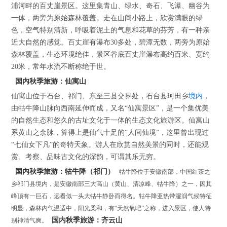
浦河畔的百丈崖景区。这里集青山、绿水、奇石、飞瀑、幽谷为
一体，两旁为原始森林覆盖。走在山间小路上，欣赏满眼的绿
色，空气特别清新，呼吸着泥土的气息和花草的芬芳，有一种亲
近大自然的感觉。百丈崖有瀑布30多处，碧潭无数，两旁为原始
森林覆盖，生态环境绝佳，景区谷底百丈崖瀑布高约百米、宽约
20米，常年水流不断称绝于世。
国内秋季旅游：仙寓山
仙寓山位于石台、祁门、东至三县交界处，石台县珂田乡
境内
，
由牯牛降山脉向西南延伸而成，又名“仙寓景区”，是一个集优美
的自然生态和悠久的古址文化于一体的生态文化旅游区。仙寓山
系黄山之余脉，算得上是仙气十足的“人间仙境”，这里曾出现过
“七仙女下凡”的奇特天象。游人在欣赏自然美景的同时，还能观
赏、考察、品味古文化的深韵，可谓其乐无穷。
国内秋季旅游：牯牛降（祁门）
牯牛降位于安徽南部，中国红茶之
乡祁门县境内，是安徽南部三大高山（黄山、清凉峰、牯牛降）之一，因其
峰顶有一巨石，远看似一头大牯牛静卧而得名。牯牛降亚热带湿润气候特征
明显，森林内气温适中，阳光柔和，有“天然氧吧”之称，进入景区，使人特
国内秋季旅游：齐云山
别神清气爽。