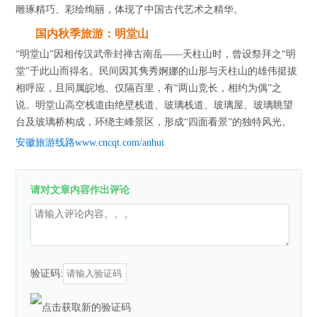
雕琢精巧、彩绘绚丽，体现了中国古代艺术之精华。
国内秋季旅游：明堂山
“明堂山”因相传汉武帝封禅古南岳——天柱山时，曾设祭拜之“明
堂”于此山而得名。民间因其隽秀婀娜的山形与天柱山的雄伟挺拔
相呼应，且同属皖地、仅隔百里，有“两山竞长，相约为偶”之
说。明堂山高空栈道由绝壁栈道、玻璃栈道、玻璃屋、玻璃眺望
台及玻璃桥构成，环绕主峰景区，形成“四面看景”的独特风光。
安徽旅游线路www.cncqt.com/anhui
请对文章内容作出评论
验证码: