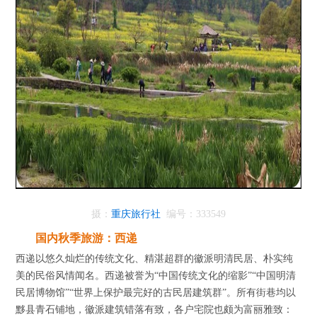
摄：
重庆旅行社
编号：333549
国内秋季旅游：西递
西递以悠久灿烂的传统文化、精湛超群的徽派明清民居、朴实纯
美的民俗风情闻名。西递被誉为“中国传统文化的缩影”“中国明清
民居博物馆”“世界上保护最完好的古民居建筑群”。所有街巷均以
黟县青石铺地，徽派建筑错落有致，各户宅院也颇为富丽雅致：