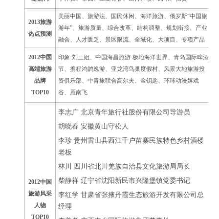
美丽中国、旅游法、国民休闲、海洋旅游、俄罗斯“中国旅
2013旅游
游年”、旅游质量、综合改革、结构调整、规划衔接、产业
热点预测
融合、人才匮乏、景区限流、全域化、大项目、专项产品
2012中国
印象·刘三姐、中国海昌旅游·极地海洋世界、青岛国际啤酒
高端旅游
节、携程鸿鹄逸游、亚龙湾鸟巢度假村、风景大地旅游投
品牌
资俱乐部、中青旅联合高尔夫、金钥匙、环球动漫嬉戏
TOP10
谷、雁南飞
李志广 北京青年旅行社股份有限公司导游员
胡晓春 安徽黄山守松人
李珍 贵州雷山县西江千户苗寨民族特色乡村酒楼
老板
林川 四川省北川羌族自治县文化旅游局局长
柴静祥 辽宁省沈阳新民市兴隆堡镇党委书记
2012中国
旅游风采
李红学 甘肃省张掖丹霞生态旅游开发有限公司总
人物
经理
TOP10