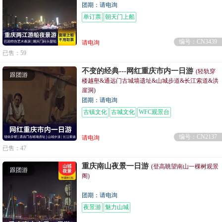
团期：请电询
单订票
朝天门上船
编号：CN3439
请电询
已售：59
不变的经典---网红重庆市内一日游
(轻轨穿
跟团游
楼越壑&通远门古城墙遗址&山城步道&长江索道&洪
崖洞)
团期：请电询
古镇文化
古城文化
WFC观景台
编号：CN2137
请电询
已售：47
重庆南山夜景一日游
(登高眺望南山一棵树观景
跟团游
阁)
团期：请电询
夜景游
魅力山城