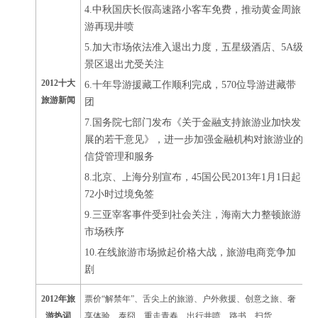
4.中秋国庆长假高速路小客车免费，推动黄金周旅
游再现井喷
5.加大市场依法准入退出力度，五星级酒店、5A级
景区退出尤受关注
2012十大
6.十年导游援藏工作顺利完成，570位导游进藏带
旅游新闻
团
7.国务院七部门发布《关于金融支持旅游业加快发
展的若干意见》，进一步加强金融机构对旅游业的
信贷管理和服务
8.北京、上海分别宣布，45国公民2013年1月1日起
72小时过境免签
9.三亚宰客事件受到社会关注，海南大力整顿旅游
市场秩序
10.在线旅游市场掀起价格大战，旅游电商竞争加
剧
2012年旅
票价“解禁年”、舌尖上的旅游、户外救援、创意之旅、奢
游热词
享体验、泰囧、重走青春、出行井喷、路书、扫货