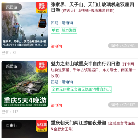
张家界、天子山、天门山玻璃栈道双座四
跟团游
日游
(赠送天门山扶梯+玻璃栈道鞋套)
团期：请电询
单程
魅力湘西
编号：CN2761
请电询
已售：82
魅力之都山城重庆半自由行四日游
(打卡网
跟团游
红轨道穿楼、千年古镇磁器口、东方瑞士、南国第一
牧原)
团期：请电询
全程无购物无套路无隐形消费真纯玩
编号：CN6157
请电询
已售：112
重庆朝天门两江游船夜景游
(金碧皇宫号游船
自由行
&金碧女王号)