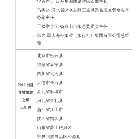
李美孝 广西寿乡国际旅游集团董事长
马树起 河北省涞水县野三坡风景名胜区管委会常
务副主任
干松章 浙江省舟山市旅游委员会主任
张力 重庆海外旅业（旅行社）集团有限公司总经
理
北京市密云县
福建省泰宁县
四川省剑阁县
大连市长海县
2012中国
湖北省麻城市
县域旅游
之星
河北省崇礼县
TOP10
浙江省江山市
陕西省留坝县
山东省蒙山旅游区
宁夏回族自治区泾源县