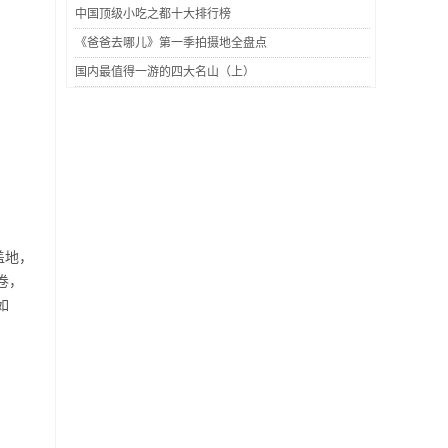
中国顶级小吃之都十大排行榜
《爸爸去哪儿》第一季拍摄地全盘点
国内最值得一游的四大名山（上）
盖地，
卷，
如