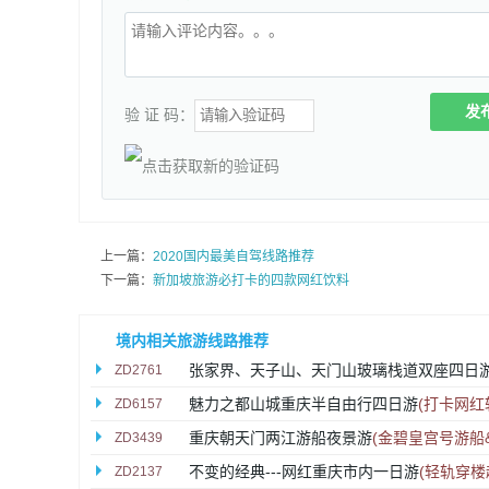
发
验 证 码：
上一篇：
2020国内最美自驾线路推荐
下一篇：
新加坡旅游必打卡的四款网红饮料
境内相关旅游线路推荐
张家界、天子山、天门山玻璃栈道双座四日
ZD2761
魅力之都山城重庆半自由行四日游
(打卡网
ZD6157
重庆朝天门两江游船夜景游
(金碧皇宫号游船
ZD3439
不变的经典---网红重庆市内一日游
(轻轨穿楼
ZD2137