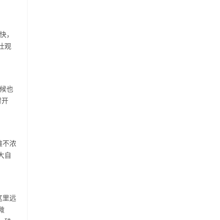
快，
壮观
候也
时开
雅不浓
大自
这里远
微