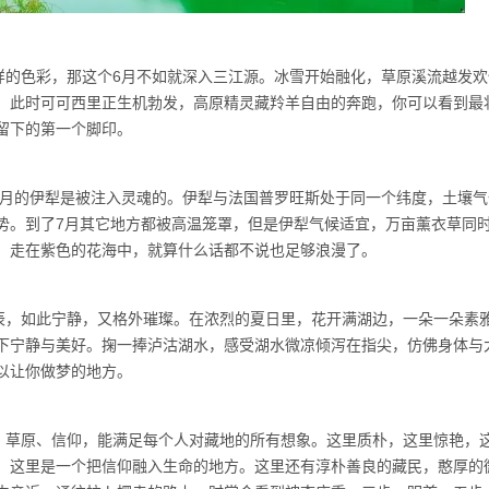
样的色彩，那这个6月不如就深入三江源。冰雪开始融化，草原溪流越发欢
。此时可可西里正生机勃发，高原精灵藏羚羊自由的奔跑，你可以看到最
留下的第一个脚印。
7月的伊犁是被注入灵魂的。伊犁与法国普罗旺斯处于同一个纬度，土壤气
势。到了7月其它地方都被高温笼罩，但是伊犁气候适宜，万亩薰衣草同
，走在紫色的花海中，就算什么话都不说也足够浪漫了。
辰，如此宁静，又格外璀璨。在浓烈的夏日里，花开满湖边，一朵一朵素
下宁静与美好。掬一捧泸沽湖水，感受湖水微凉倾泻在指尖，仿佛身体与
以让你做梦的地方。
、草原、信仰，能满足每个人对藏地的所有想象。这里质朴，这里惊艳，
，这里是一个把信仰融入生命的地方。这里还有淳朴善良的藏民，憨厚的