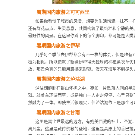
暑期国内旅游之可可西里
如果你看惯了城市的风情，想要为生活增添一抹不一
还有群花点点、生灵息息，共同构筑了最纯粹和宁静的美
最野性的风景。在这里你踩下的每个脚印，都可能是人类
暑期国内旅游之伊犁
几乎每个季节去伊犁都会有不一样的体会，但是唯有
极为相似，所以造就了新疆伊犁得天独厚的种植薰衣草优
放，那景色真的只能用震撼来形容。漫天花海望不到尽头
暑期国内旅游之泸沽湖
泸沽湖静卧在群山怀抱之中，宛如一片坠落人间的星
烈。骑着车环游而至，或是独自一人走走停停，心里只剩
然融为了一体。即使生活很现实，但泸沽湖依旧是那个可
暑期国内旅游之甘南
这里是离尘世最远的远方，有媲美西藏的神山、圣湖
离凡尘，这里是藏传佛教的圣地，这里是高原上的香巴拉