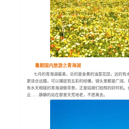
暑期国内旅游之青海湖
七月的青海湖最美，近的是金黄的油菜花田，远的有
更适合远摄，可以捕捉到五彩的经幡，镜头里都是广阔、
有水天相接的青海湖做背景，正是姑娘们拍照的好时机。
云……静静的站在那里天荒地老，不愿离去。