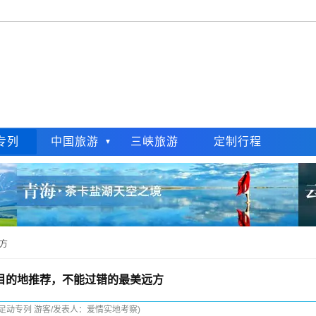
专列
中国旅游
三峡旅游
定制行程
方
目的地推荐，不能过错的最美远方
：足动专列 游客/发表人：爱情实地考察)