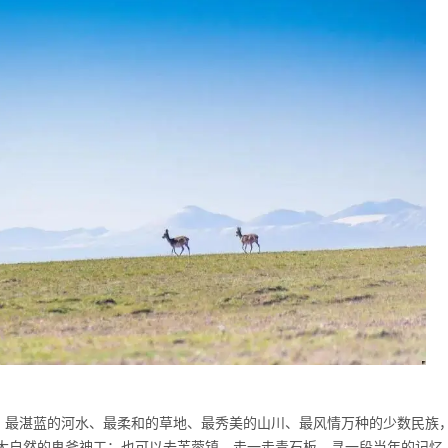
、最湛蓝的河水、最柔和的草地、最秀美的山川、最风情万种的少数民族
大自然的鬼斧神工；也可以去芙蓉镇，走一走青石板，寻一段当年的记忆