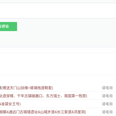
布评论
游
(赠送天门山扶梯+玻璃栈道鞋套)
请电询
红轨道穿楼、千年古镇磁器口、东方瑞士、南国第一牧原)
请电询
&金碧女王号)
请电询
越壑&通远门古城墙遗址&山城步道&长江索道&洪崖洞)
请电询