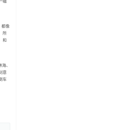
一磕
，都像
，所
，和
林海、
刻意
倒车