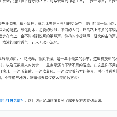
生亲近。通往拉卜楞寺的路上，时常会看到神态庄重，三步一叩首，五步
着些许腥味，稍不留神，就会迷失在日与月的交替中。厦门的每一条小路
深处的谜底。绿化树木，初夏的沙滩，踏海的人们，环岛路上不多的车辆
漫步在岛上，会不时听到悦耳的钢琴声，悠扬的小提琴声，轻快的吉他声
，浓浓的咖啡香气，让人无法不沉醉。
这里绿草如茵，牛马成群，微风不燥，是一年中最美的季节。这里有茂密的
村，以及无数诱人的美食……重点是还有不骄不躁的温度。在这里你不用
打滚儿。一边听着歌，一边吹着风，一边欣赏着前方的美景，时不时看看
门，不来这些地方，难道你要错过这么美的远方么？
旅行社排名前列
，欢迎访问足动旅游专列了解更多旅游专列资讯。