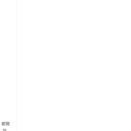
，都赐
。凤