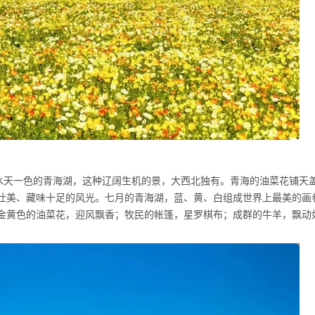
水天一色的青海湖，这种辽阔生机的景，大西北独有。青海的油菜花铺天
壮美、藏味十足的风光。七月的青海湖，蓝、黄、白组成世界上最美的画
金黄色的油菜花，迎风飘香；牧民的帐篷，星罗棋布；成群的牛羊，飘动