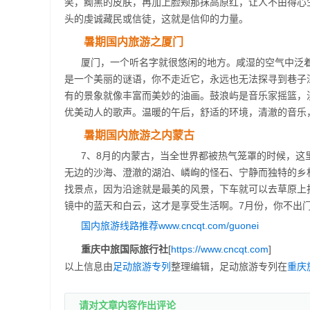
笑，黝黑的皮肤，再加上脸颊那抹高原红，让人不由得心
头的虔诚藏民或信徒，这就是信仰的力量。
暑期国内旅游之厦门
厦门，一个听名字就很悠闲的地方。咸湿的空气中泛
是一个美丽的谜语，你不走近它，永远也无法探寻到巷子
有的景象就像丰富而美妙的油画。鼓浪屿是音乐家摇篮，
优美动人的歌声。温暖的午后，舒适的环境，清澈的音乐
暑期国内旅游之内蒙古
7、8月的内蒙古，当全世界都被热气笼罩的时候，
无边的沙海、澄澈的湖泊、嶙峋的怪石、宁静而独特的乡
找景点，因为沿途就是最美的风景，下车就可以去草原上
镜中的蓝天和白云，这才是享受生活啊。7月份，你不出
国内旅游线路推荐www.cncqt.com/guonei
重庆中旅国际旅行社
[
https://www.cncqt.com
]
以上信息由
足动旅游专列
整理编辑，足动旅游专列在
重庆
请对文章内容作出评论