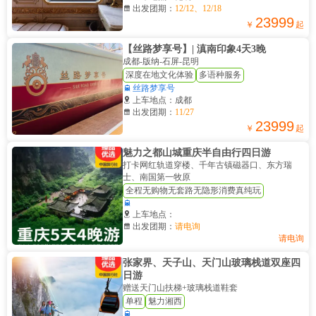

出发团期：
12/12、12/18
23999
￥
起
【丝路梦享号】| 滇南印象4天3晚
成都-版纳-石屏-昆明
深度在地文化体验
多语种服务

丝路梦享号

上车地点：成都

出发团期：
11/27
23999
￥
起
魅力之都山城重庆半自由行四日游
打卡网红轨道穿楼、千年古镇磁器口、东方瑞
士、南国第一牧原
全程无购物无套路无隐形消费真纯玩


上车地点：

出发团期：
请电询
请电询
张家界、天子山、天门山玻璃栈道双座四
日游
赠送天门山扶梯+玻璃栈道鞋套
单程
魅力湘西
