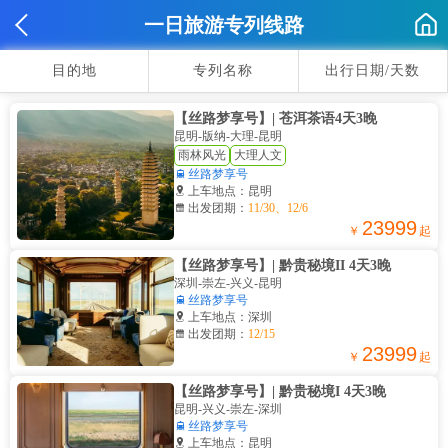
一日旅游专列线路
目的地
专列名称
出行日期/天数
【丝路梦享号】| 苍洱茶语4天3晚
昆明-版纳-大理-昆明
雨林风光
大理人文

丝路梦享号

上车地点：昆明

出发团期：
11/30、12/6
23999
￥
起
【丝路梦享号】| 黔贵秘境II 4天3晚
深圳-崇左-兴义-昆明

丝路梦享号

上车地点：深圳

出发团期：
12/15
23999
￥
起
【丝路梦享号】| 黔贵秘境I 4天3晚
昆明-兴义-崇左-深圳

丝路梦享号

上车地点：昆明