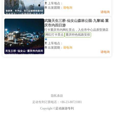

上车地点：

出发团期：
请电询
请电询
武隆天生三桥-仙女山森林公园-九黎城-重
庆市内四日游
打卡重庆市内网红景点，入住市中心品质型酒店
网红打卡景点
重庆特色线路安排


上车地点：

出发团期：
请电询
请电询
隐私条款
足动专列订票电话：+86-23-88721881
Copyright ©
足动旅游专列