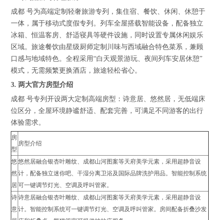
成都 号为高端定制轻奢旅游专列，集住宿、餐饮、休闲、休憩于
一体，属于移动式度假专列。列车全屋搭载智能设备，配备独立
冰箱、恒温客房、舒适寝具等硬件设施，同时设置专属休闲娱乐
区域。旅途餐饮由星级厨师定制川味与西域融合特色菜系，兼顾
口感与地域特色。全程采用“白天观景游玩、夜间列车安居休憩”
模式，无需频繁更换酒店，旅途轻松省心。
3. 两大官方房型介绍
成都 号专列开设两大定制高端房型：诗意居、悠然居，无低端床
位区分，全屋环境静谧舒适、配套完善，可满足不同游客的出行
体验需求。
房
房型介绍
型
悠
悠然居融合银杏叶雕纹、成都山河图案等天府美学元素，采用超静音设
然
计，配备独立迷你吧、干湿分离卫浴及国际品牌洗护用品。智能控制系统
居
可一键调节灯光、空调及呼叫管家。
诗
诗意居融合银杏叶雕纹、成都山河图案等天府美学元素，采用超静音设
意
计。智能控制系统可一键调节灯光、空调及呼叫管家。房间配备折叠沙发