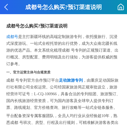
成都号怎么购买?预订渠道说明
成都号怎么购买?预订渠道说明
成都号
是主打新疆环线的高端定制旅游专列，依托慢旅行、沉浸
式深度游玩、一站式全程托管的出行优势，成为大众南北疆长线
游的优选产品。本文系统化梳理成都 号专列的正规预订渠道、出
行概况、房型配置、费用明细及出行须知，为游客提供权威的预
订参考。
一、官方运营主体与合规资质
成都 号专列官方合作预订平台
足动旅游专列
，由重庆足动国际旅
行社有限公司全权运营。公司经国家旅游局正规审批设立，旅游
经营许可证号：L-CQ-100966，具备合法的专列组团、旅游预订、
国内长线旅游经营资质，可为国内游客及全球华人提供专列订
票、路线规划、官方价格查询、旅行攻略等一站式全链条服务。
平台配备资深专属客服团队，全员人均行业从业经验超10年，熟
悉成都 号班次、房型、行程及出行规则，可精准解决游客各类出