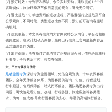
[√] 预订时效：专列班次稀缺、余位实时变动，建议提前1-6个月
咨询锁位，旅游旺季及节假日需提前规划，避免无位可订。
[√] 退改规范：订单缴费后的退改流程，严格遵循行业规范及平台
公示规则，不同时段、房型退改比例不同，预订前可咨询客服明
确细则。
[√] 信息更新：本文所有信息均为官网实时公示内容，平台会根据
铁路政策、班次计划动态调整，最终出行信息以官网最新内容及
正式旅游合同为准。
[√] 出行保障：所有预订订单均签订正规旅游合同，依托合规旅行
社资质，全程售后可控、权益有保障。
六、平台专属服务优势
足动旅游专列
深耕专列旅游领域，凭借合规资质、十年资深客服
团队、全年无休服务体系，为游客提供咨询、订位、行程规划、
行中跟进、售后保障的一站式闭环服务。团队熟悉各类专列出行
问题，可快速处理订位、改期、行程答疑、旅途应急等各类需
求，为每一位成都 号出行游客提供安心、靠谱的高端旅行服务。