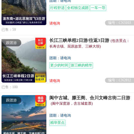
团期：请电询
行程舒适
全程独立成团
一车一导
编号：CN3103
请电询
已售：59
长江三峡单程2日游/往返3日游
(包含景点：
跟团游
长寿古镇、屈原故里、三峡大坝)
团期：请电询
更少的时间
游三峡的精华
编号：CN2812
请电询
已售：100
阆中古城、滕王阁、合川文峰古街二日游
跟团游
(阆中深度游，含古城套票)
团期：请电询
精华景点