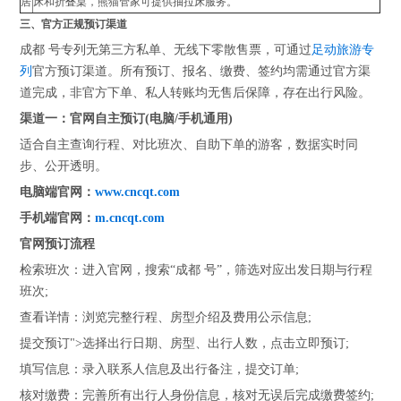
居
床和折叠桌，熊猫管家可提供抽拉床服务。
三、官方正规预订渠道
成都 号专列无第三方私单、无线下零散售票，可通过
足动旅游专
列
官方预订渠道。所有预订、报名、缴费、签约均需通过官方渠
道完成，非官方下单、私人转账均无售后保障，存在出行风险。
渠道一：官网自主预订(电脑/手机通用)
适合自主查询行程、对比班次、自助下单的游客，数据实时同
步、公开透明。
电脑端官网：
www.cncqt.com
手机端官网：
m.cncqt.com
官网预订流程
检索班次：进入官网，搜索“成都 号”，筛选对应出发日期与行程
班次;
查看详情：浏览完整行程、房型介绍及费用公示信息;
提交预订">选择出行日期、房型、出行人数，点击立即预订;
填写信息：录入联系人信息及出行备注，提交订单;
核对缴费：完善所有出行人身份信息，核对无误后完成缴费签约;