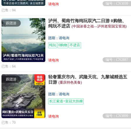
编号：CN3039
请电询
已售：94
泸州、蜀南竹海纯玩双汽二日游 0购物、
跟团游
纯玩不进店
(中国浓香之祖—泸州老窖国宝窖池)
团期：请电询
纯玩
0购物
不进店
编号：CN2887
请电询
已售：64
轻奢重庆市内、武隆天坑、九黎城精选五
跟团游
日游
(重庆特色美食)
团期：请电询
长江索道+皇冠大扶梯
编号：CN3899
请电询
已售：70