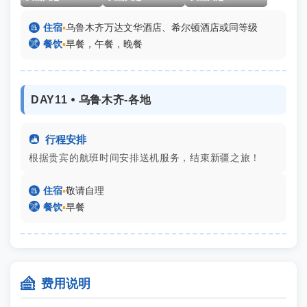

住宿
▪
乌鲁木齐万达文华酒店、希尔顿酒店或同等级

餐饮
▪
早餐，午餐，晚餐
DAY11 ⦁ 乌鲁木齐-各地

行程安排
根据贵宾的航班时间安排送机服务，结束新疆之旅！

住宿
▪
敬请自理

餐饮
▪
早餐

费用说明