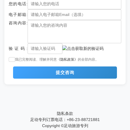
纪念日想和老婆去新疆旅游，不知道新东方快车的旅游线路
您的电话:
们好像是新东方快车的合作方，可以在那儿了解排期和详细报价。重
会安排哪些景点呀？
点是：这车晚上跑路、白天停景点，不中转不换铺，省心是真省心，
电子邮箱:
价格也是真高端。
新东方快车的旅游线路可以在足动旅游专列官网查看哦！我有和
咨询内容:
另一半坐过一次新东方快车旅游专列，简直就是把蜜月搬去新疆！我
们住的金钻双人套房有1.5米观景大床，还配备了独立干湿分离卫浴和
休闲沙发，以及保险箱和超大观景窗，躺着看日出日落、戈壁星空，
浪漫到不行。列车有24 小时管家服务，早餐送到包厢，行李不用管，
毕业旅行想和好朋友一起去新疆玩，新东方快车豪华专列内
行程全安排。餐车环境优雅，烛光晚餐和新疆特色餐全安排。沿途新
部图片哪里查看呀？
验证码:
疆多个城市，每一站都出片。最重要的是旅程没有外人打扰，纯二人
世界，慢节奏深度游享受甜蜜，这才是情侣打开新疆的正确方式！
和好朋友搭新东方快车去新疆简直是加入了一场移动派对！我和
我已完整阅读、理解并同意
《隐私政策》
的全部内容。
朋友专挑淡季出行，整列车人少安静。新东方快车豪华专列内部超豪
华，酒吧车厢有钢琴和卡拉 OK，白天喝茶聊天，晚上喝酒唱歌。升
提交咨询
级之后的房间私密又舒服，独立卫浴加沙发，累了就回房躺平。可不
是我胡吹啊，在足动旅游专列官网都可以查到的。餐车提供6菜1汤，
放暑假想带爸妈去新疆旅游，不知道新东方快车的线路图哪
新疆手抓肉、大盘鸡样样地道，酒水免费畅饮。沿途赛里木湖和喀纳
里查看呀？
斯，还有禾木全打卡，导游全程讲解，朋友一起拍照唠嗑吃美食。没
有赶路焦虑，想静就静，想闹就闹，和最好的朋友慢悠悠逛新疆快乐
带爸妈去新疆就坐新东方快车，这趟专列真的太适合长辈了！全
直接拉满！
车做了适老化改造。无门槛，还是用的防滑地板，包厢和卫生间全有
扶手和紧急呼叫按钮。车辆行驶超平稳，房间隔音好，完全不影响睡
隐私条款
眠。餐食能按牙口和忌口调整，而且管够。全程节奏慢，不早起不赶
路，下车有轮椅和代步车，还有专人搀扶。随车有医生和24 小时管家
足动专列订票电话：+86-23-88721881
新东方快车旅游专列官网是哪个？我想了解一下改造后的新
随叫随到。全程被照顾得妥妥帖帖，我们陪着也特别放心！新东方快
Copyright ©
足动旅游专列
东方快车跟以前的区别。
车的线路图可以上足动旅游专列官网看看哦，有喜欢的路线并且碰上