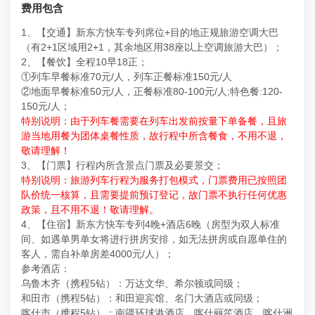
费用包含
1、【交通】新东方快车专列席位+目的地正规旅游空调大巴
（有2+1区域用2+1，其余地区用38座以上空调旅游大巴）；
2、【餐饮】全程10早18正；
①列车早餐标准70元/人，列车正餐标准150元/人
②地面早餐标准50元/人，正餐标准80-100元/人;特色餐:120-
150元/人；
特别说明：由于列车餐需要在列车出发前按量下单备餐，且旅
游当地用餐为团体桌餐性质，故行程中所含餐食，不用不退，
敬请理解！
3、【门票】行程内所含景点门票及必要景交；
特别说明：旅游列车行程为服务打包模式，门票费用已按照团
队价统一核算，且需要提前预订登记，故门票不执行任何优惠
政策，且不用不退！敬请理解。
4、【住宿】新东方快车专列4晚+酒店6晚（房型为双人标准
间、如遇单男单女将进行拼房安排，如无法拼房或自愿单住的
客人，需自补单房差4000元/人）；
参考酒店：
乌鲁木齐（携程5钻）：万达文华、希尔顿或同级；
和田市（携程5钻）：和田迎宾馆、名门大酒店或同级；
喀什市（携程5钻）：南疆环球港酒店、喀什丽笙酒店、喀什洲