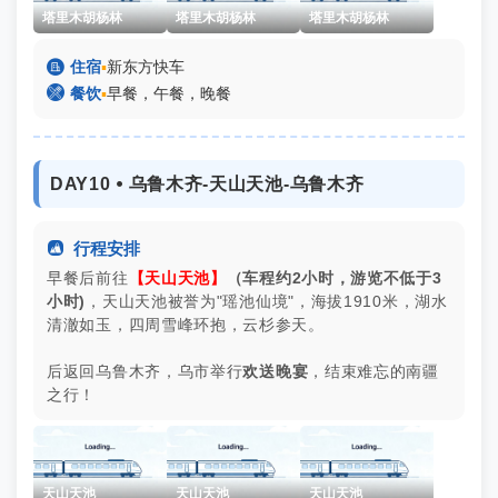
塔里木胡杨林
塔里木胡杨林
塔里木胡杨林

住宿
▪
新东方快车

餐饮
▪
早餐，午餐，晚餐
DAY10 ⦁ 乌鲁木齐-天山天池-乌鲁木齐

行程安排
早餐后前往
【天山天池】
（车程约2小时，游览
不低于
3
小时)
，天山天池被誉为"瑶池仙境"，海拔1910米，湖水
清澈如玉，四周雪峰环抱，云杉参天。
后返回乌鲁木齐，乌市举行
欢送晚宴
，结束难忘的南疆
之行！
天山天池
天山天池
天山天池