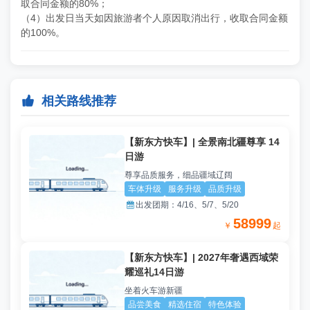
取合同金额的80%；
（4）出发日当天如因旅游者个人原因取消出行，收取合同金额
的100%。

相关路线推荐
【新东方快车】| 全景南北疆尊享 14
日游
尊享品质服务，细品疆域辽阔
车体升级
服务升级
品质升级

出发团期：
4/16、5/7、5/20
58999
￥
起
【新东方快车】| 2027年奢遇西域荣
耀巡礼14日游
坐着火车游新疆
品尝美食
精选住宿
特色体验