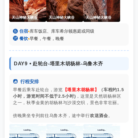
天山神秘大峡谷
天山神秘大峡谷
天山神秘大峡谷

住宿
▪
库车饭店、库车希尔顿惠庭或同级

餐饮
▪
早餐，午餐，晚餐
DAY9 ⦁ 赴轮台-塔里木胡杨林-乌鲁木齐

行程安排
早餐后乘车赴轮台，游览
【塔里木胡杨林】
（车程约1.5
小时，游览时间
不低于
2.5小时)
，这里是天然胡杨林区
之一，秋季金黄的胡杨林与沙漠交织，景色非常壮丽。
傍晚乘坐专列前往乌鲁木齐，途中举行
欢送酒会
。