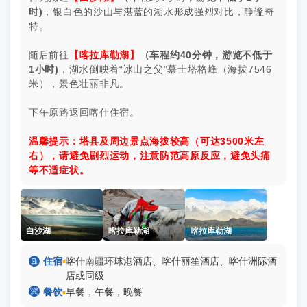
时)
，银白色的沙山与湛蓝的湖水形成强烈对比，静谧奇
特。
随后前往
【喀拉库勒湖】
（车程约40分钟，游览
不低于
1小时)
，湖水倒映着“冰山之父”慕士塔格峰（海拔7546
米），景色壮丽非凡。
下午原路返回喀什住宿。
温馨提示：塔县及周边景点海拔较高（可达3500米左
右），请避免剧烈运动，注意防范高原反应，避免头痛
等不适症状。
白沙湖
喀拉库勒湖
喀拉库勒湖

住宿
▪
喀什南疆环球港酒店、喀什丽笙酒店、喀什洲际酒
店或同级

餐饮
▪
早餐，午餐，晚餐