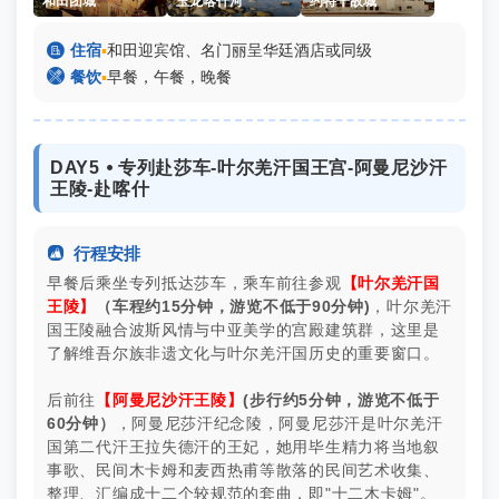
和田团城
玉龙喀什河
约特干故城

住宿
▪
和田迎宾馆、名门丽呈华廷酒店或同级

餐饮
▪
早餐，午餐，晚餐
DAY5 ⦁ 专列赴莎车-叶尔羌汗国王宫-阿曼尼沙汗
王陵-赴喀什

行程安排
早餐后乘坐专列抵达莎车，乘车前往参观
【叶尔羌汗国
王陵】
（车程约15分钟，游览
不低于
90分钟)
，叶尔羌汗
国王陵融合波斯风情与中亚美学的宫殿建筑群，这里是
了解维吾尔族非遗文化与叶尔羌汗国历史的重要窗口。
后前往
【阿曼尼沙汗王陵】
(步行约5分钟，游览
不低于
60分钟）
，阿曼尼莎汗纪念陵，阿曼尼莎汗是叶尔羌汗
国第二代汗王拉失德汗的王妃，她用毕生精力将当地叙
事歌、民间木卡姆和麦西热甫等散落的民间艺术收集、
整理、汇编成十二个较规范的套曲，即"十二木卡姆"。