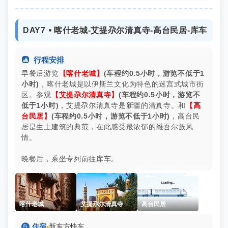
DAY7 ⦁ 喀什老城-艾提尕尔清真寺-高台民居-库车

行程安排
早餐后游览
【喀什老城】
(车程约0.5小时，游览
不低于
1
小时)
，喀什老城是以伊斯兰文化为特色的迷宫式城市街
区。参观
【艾提尕尔清真寺】
(车程约0.5小时，游览
不
低于
1小时)
，艾提尕尔清真寺是新疆的清真寺。和
【高
台民居】
(车程约0.5小时，游览
不低于
1小时)
，高台民
居是生土建筑的典范，在此感受最浓郁的维吾尔族风
情。
晚餐后，乘坐专列前往库车。
喀什老城
艾提尕尔清真寺
高台民居

住宿
▪
新东方快车