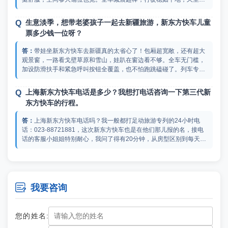
晕不累。每节车厢有专属管家随叫随到，帮忙订票拿行李还有安排行
程。餐食每天不重样，中西早餐和新疆特色正餐都有，免费饮料也是
生意淡季，想带老婆孩子一起去新疆旅游，新东方快车儿童
全天供应。车厢内Wi-Fi 全覆盖，办公追剧传照片都不耽误，比自由
票多少钱一位呀？
行更自由。半个月的时间基本打卡了新疆大部分经典景区，听说现在
这趟专列还做了全车的升级，下次带家里人再去一回！
带娃坐新东方快车去新疆真的太省心了！包厢超宽敞，还有超大
观景窗，一路看戈壁草原和雪山，娃趴在窗边看不够。全车无门槛，
加设防滑扶手和紧急呼叫按钮全覆盖，也不怕跑跳磕碰了。列车专属
管家24小时在，帮忙热奶和哄睡，还拿绘本啥的，还能临时托管一会
儿。餐车有儿童餐和软烂辅食，新疆水果和酸奶管够。酒吧车厢晚上
上海新东方快车电话是多少？我想打电话咨询一下第三代新
有小电影、还组织了手工活动，娃能交朋友玩游戏。大人轻松看风
东方快车的行程。
景，娃快乐玩一路，完美亲子游！新东方快车儿童票多少钱我倒没注
意，你可以去足动旅游专列官网查查具体价目表。
上海新东方快车电话吗？我一般都打足动旅游专列的24小时电
话：023-88721881，这次新东方快车也是在他们那儿报的名，接电
话的客服小姐姐特别耐心，我问了得有20分钟，从房型区别到每天几
点到站几点出发全给我捋了一遍。我给你简单说几个我记住的：至尊
金钻一节车厢就3间房6个人，适合咱们老年人图清静；铂悦金钻是上
请问新东方快车新疆游什么地方可以报名参团？我们几个老
下铺但下铺抬高能放大箱子，便宜一些；行程上每天白天停景点，比
朋友想约着去玩玩。
如第二天去天山天池玩4个小时，下午五六点上火车休息，第三天早
上到北屯直接去禾木，完全不耽误。

我要咨询
作为铁路爱好者，我看过官方发布的实车视频和参数，可以负责
任地说几句：至尊金钻一节车厢只设3间房、住6个人，配双人沙发、
休闲桌椅、干湿分离卫浴，双床能拼大床。玺悦金钻一节4间住8人。
您的姓名:
铂悦金钻上下铺，下铺抬高能塞32寸行李箱。至于新东方快车新疆游
什么地方可以报名参团，建议找官方代理商，比如足动旅游专列，他