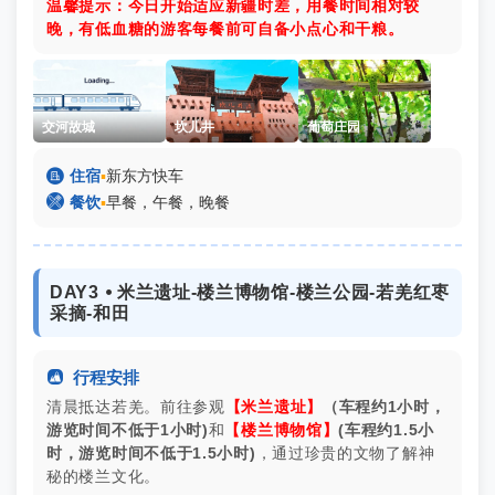
温馨提示：今日开始适应新疆时差，用餐时间相对较
晚，有低血糖的游客每餐前可自备小点心和干粮。
交河故城
坎儿井
葡萄庄园

住宿
▪
新东方快车

餐饮
▪
早餐，午餐，晚餐
DAY3 ⦁ 米兰遗址-楼兰博物馆-楼兰公园-若羌红枣
采摘-和田

行程安排
清晨抵达若羌。前往参观
【米兰遗址】
（车程约1小时，
游览时间
不低于
1小时)
和
【楼兰博物馆】
(车程约1.5小
时，游览时间
不低于
1.5小时)
，通过珍贵的文物了解神
秘的楼兰文化。