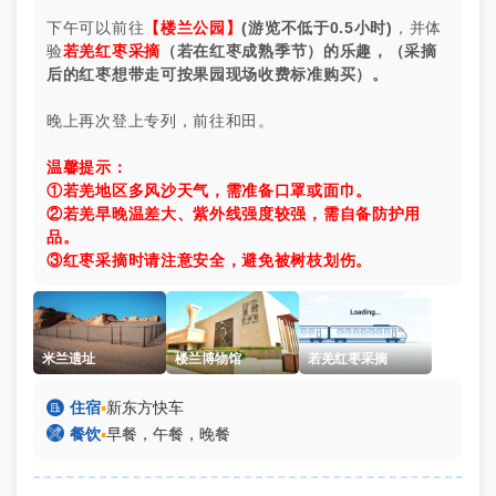
下午可以前往
【楼兰公园】
(游览
不低于
0.5小时)
，并体
验
若羌红枣采摘
（若在红枣成熟季节）
的乐趣，（采摘
后的红枣想带走可按果园现场收费标准购买）。
晚上再次登上专列，前往和田。
温馨提示：
①若羌地区多风沙天气，需准备口罩或面巾。
②若羌早晚温差大、紫外线强度较强，需自备防护用
品。
③红枣采摘时请注意安全，避免被树枝划伤。
米兰遗址
楼兰博物馆
若羌红枣采摘

住宿
▪
新东方快车

餐饮
▪
早餐，午餐，晚餐