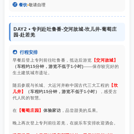

餐饮
▪
敬请自理
DAY2 ⦁ 专列赴吐鲁番-交河故城-坎儿井-葡萄庄
园-赴若羌

行程安排
早餐后登上专列前往吐鲁番，抵达后游览
【交河故城】
（车程约15分钟，游览
不低于
1小时)
——保存较完好的
生土建筑城市遗址。
随后参观与长城、大运河并称中国古代三大工程的
【坎
儿井】
（车程约15分钟，游览
不低于
1小时）
，感受古
代人民的智慧。
在
【葡萄庄园】
体验家访
，品尝甜美的瓜果。
晚上再次登上专列前往若羌，在娱乐车安排欢迎酒会。