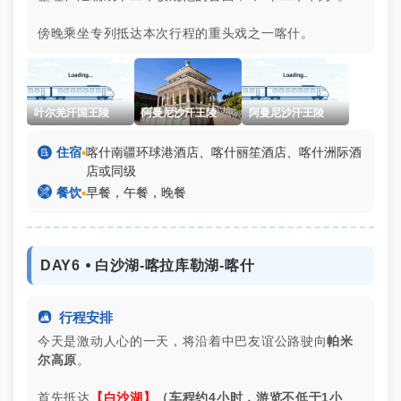
傍晚乘坐专列抵达本次行程的重头戏之一喀什。
叶尔羌汗国王陵
阿曼尼沙汗王陵
阿曼尼沙汗王陵

住宿
▪
喀什南疆环球港酒店、喀什丽笙酒店、喀什洲际酒
店或同级

餐饮
▪
早餐，午餐，晚餐
DAY6 ⦁ 白沙湖-喀拉库勒湖-喀什

行程安排
今天是激动人心的一天，将沿着中巴友谊公路驶向
帕米
尔高原
。
首先抵达
【白沙湖】
（车程约4小时，游览
不低于
1小