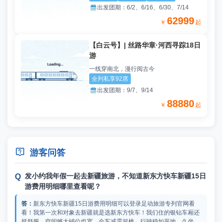

出发团期：
6/2、6/16、6/30、7/14
62999
￥
起
【白云号】| 丝路华章·河西寻踪18日
游
一线穿南北，漫行阅古今
全列私享92席

出发团期：
9/7、9/14
88880
￥
起

游客问答
发小约我年假一起去新疆旅游，不知道新东方快车新疆15日
游费用明细哪里查看呢？
新东方快车新疆15日游费用明细可以登录足动旅游专列官网看
看！我第一次和对象去新疆就是选新东方快车！我们住的银钻车厢还
挺舒服，空间够大铺位也宽。全车减震超棒，行驶稳如平地，久坐不