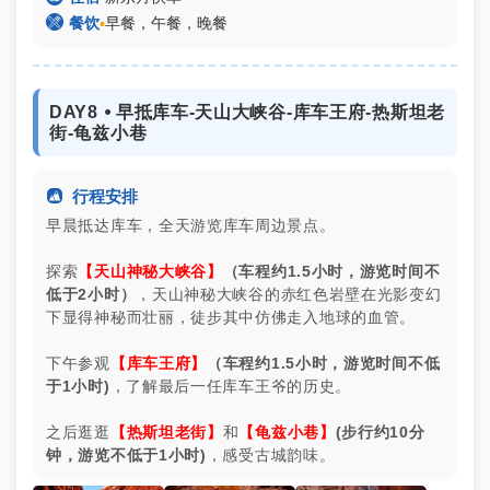

餐饮
▪
早餐，午餐，晚餐
DAY8 ⦁ 早抵库车-天山大峡谷-库车王府-热斯坦老
街-龟兹小巷

行程安排
早晨抵达库车，全天游览库车周边景点。
探索
【天山神秘大峡谷】
（车程约1.5小时，游览时间
不
低于
2小时）
，天山神秘大峡谷的赤红色岩壁在光影变幻
下显得神秘而壮丽，徒步其中仿佛走入地球的血管。
下午参观
【库车王府】
（车程约1.5小时，游览时间
不低
于
1小时)
，了解最后一任库车王爷的历史。
之后逛逛
【热斯坦老街】
和
【龟兹小巷】
(步行约10分
钟，游览
不低于
1小时)
，感受古城韵味。