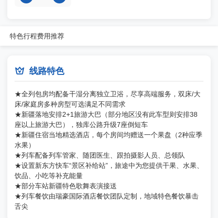
特色
行程
费用
推荐

线路特色
★全列包房均配备干湿分离独立卫浴，尽享高端服务，双床/大
床/家庭房多种房型可选满足不同需求
★新疆落地安排2+1旅游大巴（部分地区没有此车型则安排38
座以上旅游大巴），独库公路升级7座倒短车
★新疆住宿当地精选酒店，每个房间均赠送一个果盘（2种应季
水果）
★列车配备列车管家、随团医生、跟拍摄影人员、总领队
★设置新东方快车“景区补给站”，旅途中为您提供干果、水果、
饮品、小吃等补充能量
★部分车站新疆特色歌舞表演接送
★列车餐饮由瑞豪国际酒店餐饮团队定制，地域特色餐饮暴击
舌尖