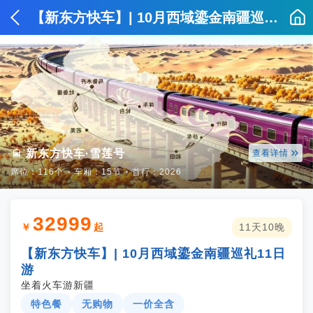
【新东方快车】| 10月西域鎏金南疆巡礼11日游


新东方快车·雪莲号
查看详情
席位：116个
⦁
车厢：15节
⦁
首行：2026
32999
￥
起
11天10晚
【新东方快车】| 10月西域鎏金南疆巡礼11日
游
坐着火车游新疆
特色餐
无购物
一价全含