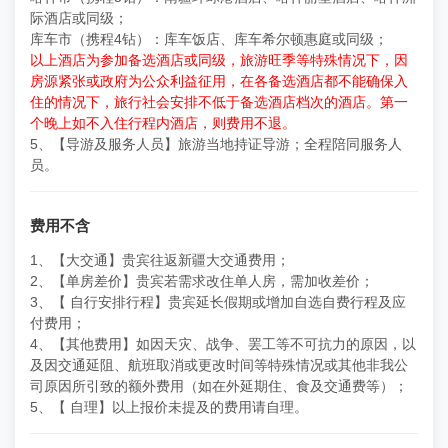
际酒店或同级；
库车市（携程4钻）：库车饭店、库车希尔顿惠庭或同级；
以上酒店为参加备选酒店或同级，旅游旺季等特殊情况下，因
房源紧张或政府为公众利益征用，在各备选酒店都不能确保入
住的情况下，旅行社会安排不低于备选酒店档次的酒店。第一
个晚上如不入住行程内酒店，则费用不退。
5、【导游及服务人员】旅游当地持证导游；全程陪同服务人
员。
费用不含
1、【大交通】贵宾往返新疆大交通费用；
2、【单房差价】贵宾若需求改住单人房，需加收差价；
3、【 自行安排行程】贵宾延长假期或增加自选自费行程及应
付费用；
4、【其他费用】如因天灾、战争、罢工等不可抗力的原因，以
及因交通延阻、航班取消或更改时间等特殊情况或其他非我公
司原因所引致的额外费用（如在外延期住、食及交通费等）；
5、【 自理】以上报价未提及的费用请自理。