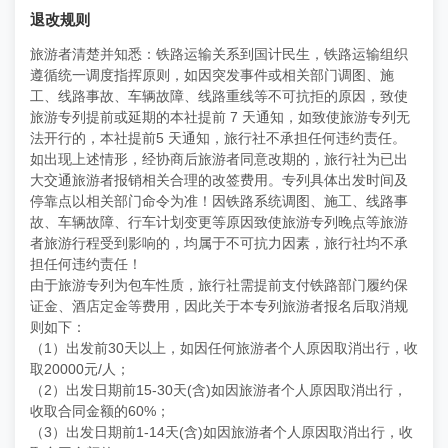
退改规则
旅游者清楚并知悉：铁路运输关系到国计民生，铁路运输组织
遵循统一调度指挥原则，如因突发事件或相关部门调图、施
工、线路事故、车辆故障、线路重线等不可抗拒的原因，致使
旅游专列提前或延期的本社提前 7 天通知，如致使旅游专列无
法开行的，本社提前5 天通知，旅行社不承担任何违约责任。
如出现上述情形，经协商后旅游者同意改期的，旅行社为已出
大交通旅游者报销相关合理的改签费用。专列具体出发时间及
停靠点以相关部门命令为准！因铁路系统调图、施工、线路事
故、车辆故障、行车计划变更等原因致使旅游专列晚点等旅游
者旅游行程受到影响的，均属于不可抗力因素，旅行社均不承
担任何违约责任！
由于旅游专列为包车性质，旅行社需提前支付铁路部门履约保
证金、酒店定金等费用，因此关于本专列旅游者报名后取消规
则如下：
（1）出发前30天以上，如因任何旅游者个人原因取消出行，收
取20000元/人；
（2）出发日期前15-30天(含)如因旅游者个人原因取消出行，
收取合同金额的60%；
（3）出发日期前1-14天(含)如因旅游者个人原因取消出行，收