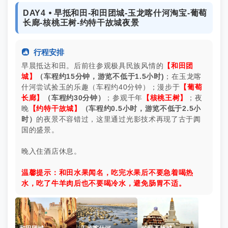
DAY4 ⦁ 早抵和田-和田团城-玉龙喀什河淘宝-葡萄
长廊-核桃王树-约特干故城夜景

行程安排
早晨抵达和田。后前往参观极具民族风情的
【和田团
城】
（车程约15分钟，游览
不低于
1.5小时)
；在玉龙喀
什河尝试捡玉的乐趣（车程约40分钟）；漫步于
【葡萄
长廊】
（车程约30分钟）
；参观千年
【核桃王树】
；夜
晚
【约特干故城】
（车程约0.5小时，游览
不低于
2.5小
时）
的夜景不容错过，这里通过光影技术再现了古于阗
国的盛景。
晚入住酒店休息。
温馨提示：和田水果闻名，吃完水果后不要急着喝热
水，吃了牛羊肉后也不要喝冷水，避免肠胃不适。