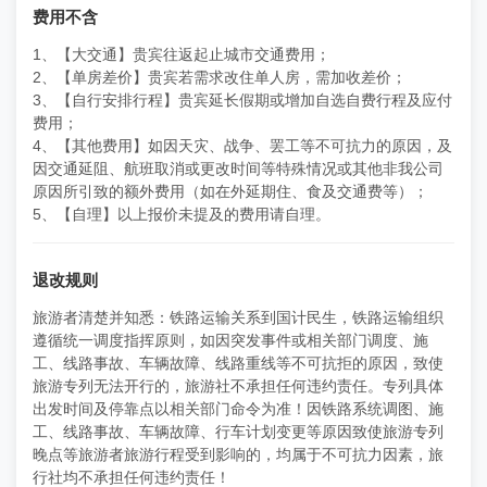
费用不含
1、【大交通】贵宾往返起止城市交通费用；
2、【单房差价】贵宾若需求改住单人房，需加收差价；
3、【自行安排行程】贵宾延长假期或增加自选自费行程及应付
费用；
4、【其他费用】如因天灾、战争、罢工等不可抗力的原因，及
因交通延阻、航班取消或更改时间等特殊情况或其他非我公司
原因所引致的额外费用（如在外延期住、食及交通费等）；
5、【自理】以上报价未提及的费用请自理。
退改规则
旅游者清楚并知悉：铁路运输关系到国计民生，铁路运输组织
遵循统一调度指挥原则，如因突发事件或相关部门调度、施
工、线路事故、车辆故障、线路重线等不可抗拒的原因，致使
旅游专列无法开行的，旅游社不承担任何违约责任。专列具体
出发时间及停靠点以相关部门命令为准！因铁路系统调图、施
工、线路事故、车辆故障、行车计划变更等原因致使旅游专列
晚点等旅游者旅游行程受到影响的，均属于不可抗力因素，旅
行社均不承担任何违约责任！