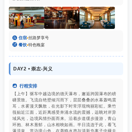
.
.
.

住宿
▪
丝路梦享号

餐饮
▪
特色晚宴
DAY2 ⦁ 崇左-兴义

行程安排
【上午】驱车中越边境的德天瀑布，邂逅跨国瀑布的磅
礴景致。飞流自绝壁倾泻而下，层层叠叠的水幕轰鸣震
耳，水雾漫天飘散，在光影下时常浮现绚丽彩虹。乘竹
筏贴近江面，近距离感受奔涌水流的震撼，远眺对岸异
域风光，边境风情扑面而来。沿着步道缓步漫游，青山
环抱、林木葱郁，山水相映如画。半日流连于此，看飞
瀑流泉、赏边境山色，在轰鸣水声与清新负离子中褪去