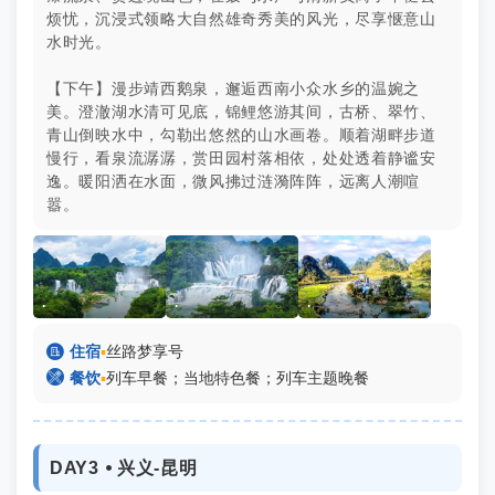
烦忧，沉浸式领略大自然雄奇秀美的风光，尽享惬意山
水时光。
【下午】漫步靖西鹅泉，邂逅西南小众水乡的温婉之
美。澄澈湖水清可见底，锦鲤悠游其间，古桥、翠竹、
青山倒映水中，勾勒出悠然的山水画卷。顺着湖畔步道
慢行，看泉流潺潺，赏田园村落相依，处处透着静谧安
逸。暖阳洒在水面，微风拂过涟漪阵阵，远离人潮喧
嚣。
.
.
.

住宿
▪
丝路梦享号

餐饮
▪
列车早餐；当地特色餐；列车主题晚餐
DAY3 ⦁ 兴义-昆明