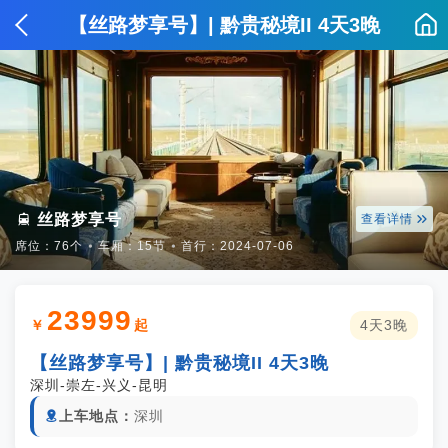
【丝路梦享号】| 黔贵秘境II 4天3晚


丝路梦享号
查看详情
席位：76个
⦁
车厢：15节
⦁
首行：2024-07-06
23999
￥
起
4天3晚
【丝路梦享号】| 黔贵秘境II 4天3晚
深圳-崇左-兴义-昆明
上车地点：
深圳
