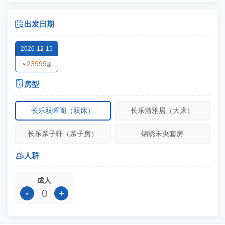

出发日期
2026-12-15
23999
￥
起

房型
长乐双晖阁（双床）
长乐清雅居（大床）
长乐亲子轩（亲子房）
锦绣未央套房

人群
成人
-
+