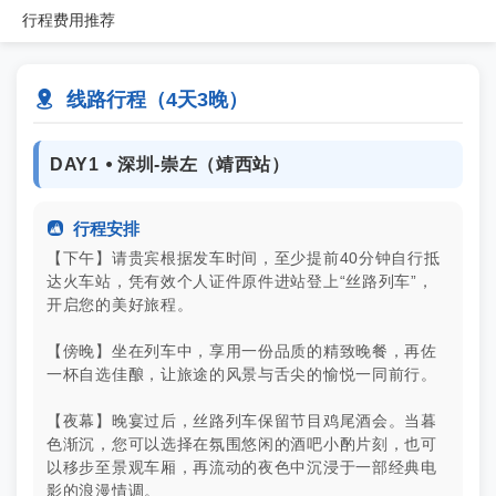
行程
费用
推荐

线路行程（4天3晚）
DAY1 ⦁ 深圳-崇左（靖西站）

行程安排
【下午】请贵宾根据发车时间，至少提前40分钟自行抵
达火车站，凭有效个人证件原件进站登上“丝路列车”，
开启您的美好旅程。
【傍晚】坐在列车中，享用一份品质的精致晚餐，再佐
一杯自选佳酿，让旅途的风景与舌尖的愉悦一同前行。
【夜幕】晚宴过后，丝路列车保留节目鸡尾酒会。当暮
色渐沉，您可以选择在氛围悠闲的酒吧小酌片刻，也可
以移步至景观车厢，再流动的夜色中沉浸于一部经典电
影的浪漫情调。