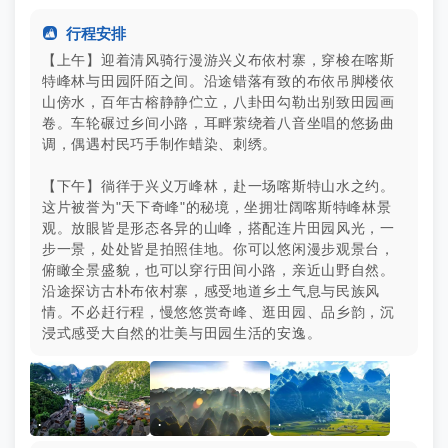

行程安排
【上午】迎着清风骑行漫游兴义布依村寨，穿梭在喀斯
特峰林与田园阡陌之间。沿途错落有致的布依吊脚楼依
山傍水，百年古榕静静伫立，八卦田勾勒出别致田园画
卷。车轮碾过乡间小路，耳畔萦绕着八音坐唱的悠扬曲
调，偶遇村民巧手制作蜡染、刺绣。
【下午】徜徉于兴义万峰林，赴一场喀斯特山水之约。
这片被誉为"天下奇峰"的秘境，坐拥壮阔喀斯特峰林景
观。放眼皆是形态各异的山峰，搭配连片田园风光，一
步一景，处处皆是拍照佳地。你可以悠闲漫步观景台，
俯瞰全景盛貌，也可以穿行田间小路，亲近山野自然。
沿途探访古朴布依村寨，感受地道乡土气息与民族风
情。不必赶行程，慢悠悠赏奇峰、逛田园、品乡韵，沉
浸式感受大自然的壮美与田园生活的安逸。
.
.
.