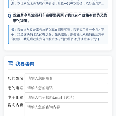
发，路过格尔木去看察尔汗盐湖，然后一路开到敦煌，鸣沙山月牙泉
和莫高窟都去了。但说实话，这趟车最顶的根本不是目的地，是车本
身。我住的是长乐清雅居大床房，十来平米听着不大，但那个观景模
丝路梦享号旅游列车在哪里买票？我想选个价格有优势又靠
式一打开，整面落地窗把祁连山的雪顶直接送到你眼前，躺着看雪山
谱的渠道。
像看电影幕布似的。还有那个汉乐府车厢，270度的玻璃，傍晚经过
戈壁滩的时候，金色的光整个灌进来，我那会儿端着一杯Nachtmann
我知道丝路梦享号旅游列车在哪里买票，我研究了快一个月才下
杯子装的气泡酒，整个人陶醉了。建议你去足动旅游专列深入了解一
手，渠道这块的水真的有点深。先说结论：别去乱七八糟的第三方平
下，丝路梦享号还有很多细节做得到位，上面的信息非常全。
台瞎搜，我是通过官方合作的旅游专列代理平台”足动旅游专列“下的
单，费用全透明，包含什么不含什么一条条列得清清楚楚，接送机、
全程餐食、门票、列车通行费全包了，往返大交通自理。重点是他们
丝路梦享号官网订票入口是哪个？毕竟这么大笔钱，得找正
的客服24小时在线，我半夜十一点半还在纠结问房型问题。
规的渠道才放心。

我要咨询
我当时下单之前也在找丝路梦享号官网订票入口，纠结了快两
周，这钱要是打了水漂真的会原地爆炸。做了大量功课之后，我最后
是通过官方合作的正规代理平台“足动旅游专列”订的票，订的长乐双
您的姓名:
晖阁双床房，合同上每一分钱都标注得明明白白。他们的客服24小时
在线，我第一次咨询是凌晨一点多，本来就是抱着先留个言明天再看
丝路梦享号最便宜价格是多少？孩子要放暑假了，打算一家
您的电话:
的心态，结果对面秒回，从房型区别讲到莫高窟特窟预约规则，聊了
人去玩玩。
快一个小时，没有一句复制粘贴的话术。
电子邮箱:
刚带孩子从丝路梦享号回来的老母亲来报道！直接回答你最关心
咨询内容:
的：丝路梦享号最便宜价格的是大床房或双床房，一个人4万元左
右。我知道这数字看着肉疼，但我家两大一小住了亲子房，花完这笔
钱不但没后悔，反而觉得省心省到姥姥家了。暑假带孩子出门最怕