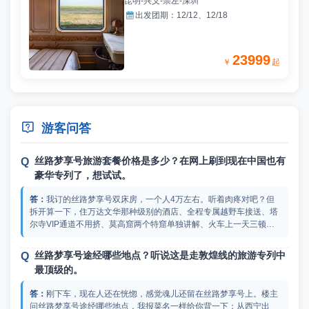
昆明-兴义-崇左-深圳

出发团期：
12/12、12/18
23999
￥
起

游客问答
丝路梦享号旅游套餐价格是多少？在网上刷到现在中国也有
豪华专列了，想试试。
我订的丝路梦享号双床房，一个人4万左右。听着肉疼对吧？但
拆开算一下，住万达文华那种级别的酒店、全程专属越野车接送、塔
尔寺VIP通道不用挤、莫高窟两个特窟单独讲解、火车上一天三顿全
是现做正餐配免费酒水……光是莫高窟特窟门票单卖就大几百，还要
抢破头。列车上我用的吹风机是戴森的，牙膏是Marvis，浴盐是STE
丝路梦享号途经哪些地点？听说这是走敦煌线的旅游专列中
NDERS，我这辈子没在交通工具上见过这种配置。套房的配置更
最顶级的。
顶，你可以去足动旅游专列上看看，他们列出了丝路梦享号旅游套餐
价格，还把每个房型介绍得很详细。
刚下车，现在人还在恍惚，感觉魂儿还留在丝路梦享号上。楼主
问丝路梦享号途经哪些地点，我报菜名一样给你背一下：从西宁出