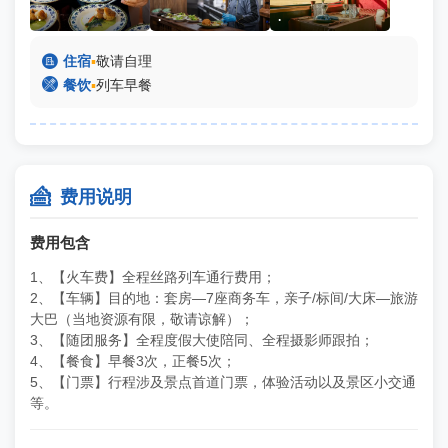
.
.
.

住宿
▪
敬请自理

餐饮
▪
列车早餐

费用说明
费用包含
1、【火车费】全程丝路列车通行费用；
2、【车辆】目的地：套房—7座商务车，亲子/标间/大床—旅游
大巴（当地资源有限，敬请谅解）；
3、【随团服务】全程度假大使陪同、全程摄影师跟拍；
4、【餐食】早餐3次，正餐5次；
5、【门票】行程涉及景点首道门票，体验活动以及景区小交通
等。