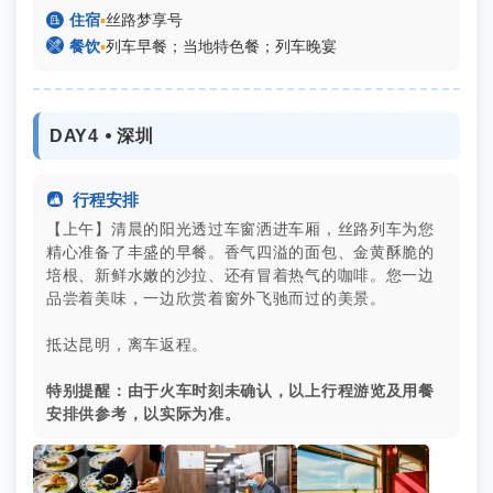

住宿
▪
丝路梦享号

餐饮
▪
列车早餐；当地特色餐；列车晚宴
DAY4 ⦁ 深圳

行程安排
【上午】清晨的阳光透过车窗洒进车厢，丝路列车为您
精心准备了丰盛的早餐。香气四溢的面包、金黄酥脆的
培根、新鲜水嫩的沙拉、还有冒着热气的咖啡。您一边
品尝着美味，一边欣赏着窗外飞驰而过的美景。
抵达昆明，离车返程。
特别提醒：由于火车时刻未确认，以上行程游览及用餐
安排供参考，以实际为准。