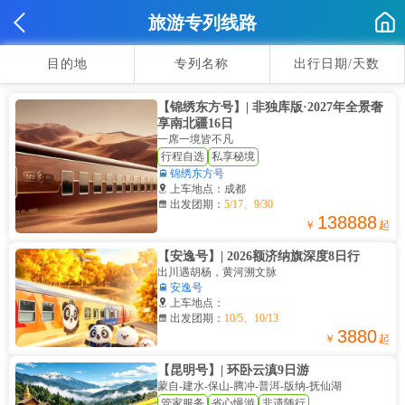
旅游专列线路
目的地
专列名称
出行日期/天数
【锦绣东方号】| 非独库版·2027年全景奢
享南北疆16日
一席一境皆不凡
行程自选
私享秘境

锦绣东方号

上车地点：成都

出发团期：
5/17、9/30
138888
￥
起
【安逸号】| 2026额济纳旗深度8日行
出川遇胡杨，黄河溯文脉

安逸号

上车地点：

出发团期：
10/5、10/13
3880
￥
起
【昆明号】| 环卧云滇9日游
蒙自-建水-保山-腾冲-普洱-版纳-抚仙湖
管家服务
省心慢游
非遗随行