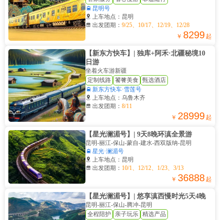

昆明号

上车地点：昆明

出发团期：
9/25、10/17、12/19、12/28
8299
￥
起
【新东方快车】| 独库+阿禾·北疆秘境10
日游
坐着火车游新疆
定制线路
饕餮美食
甄选酒店

新东方快车·雪莲号

上车地点：乌鲁木齐

出发团期：
8/11
28999
￥
起
【星光澜湄号】| 9天8晚环滇全景游
昆明-丽江-保山-蒙自-建水-西双版纳-昆明

星光·澜湄号

上车地点：昆明

出发团期：
10/1、12/12、1/23、3/13
36888
￥
起
【星光澜湄号】| 悠享滇西慢时光5天4晚
昆明-丽江-保山-腾冲-昆明
全程陪护
亲子玩乐
精选产品