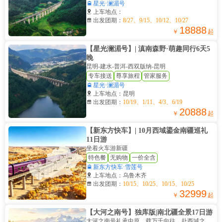

星光·澜湄号

上车地点：

出发团期：
8/27、9/15、10/12、10/27
18888
￥
起
【星光澜湄号】| 滇南森野·萌趣同行6天5
晚
昆明-建水-普洱-西双版纳-昆明
专车接送
尊享旅程
管家服务

星光·澜湄号

上车地点：昆明

出发团期：
10/19、1/11、4/3、6/19
20888
￥
起
【新东方快车】| 10月西域鎏金南疆巡礼
11日游
坐着火车游新疆
特色餐
无购物
一价全含

新东方快车·雪莲号

上车地点：乌鲁木齐

出发团期：
10/15、10/25、10/15、10/25
32999
￥
起
【大河之南号】独库版|南北疆全景17日游
大河之南号礼承中原，载万千向往，赴西域之