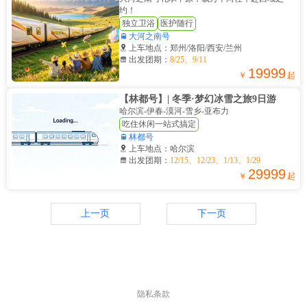
约！
独立卫浴
医护随行

大河之南号

上车地点：郑州/洛阳/西安/兰州

出发团期：
8/25、9/11
19999
￥
起
【林都号】| 冬季·梦幻冰雪之旅9日游
哈尔滨-伊春-漠河-雪乡-亚布力
吃住休闲一站式搞定

林都号

上车地点：哈尔滨

出发团期：
12/15、12/23、1/13、1/29
29999
￥
起
上一页
下一页
隐私条款