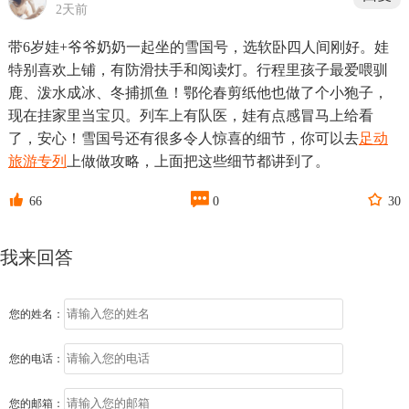
2天前
带6岁娃+爷爷奶奶一起坐的雪国号，选软卧四人间刚好。娃
特别喜欢上铺，有防滑扶手和阅读灯。行程里孩子最爱喂驯
鹿、泼水成冰、冬捕抓鱼！鄂伦春剪纸他也做了个小狍子，
现在挂家里当宝贝。列车上有队医，娃有点感冒马上给看
了，安心！雪国号还有很多令人惊喜的细节，你可以去
足动
旅游专列
上做做攻略，上面把这些细节都讲到了。



66
0
30
我来回答
您的姓名：
您的电话：
您的邮箱：