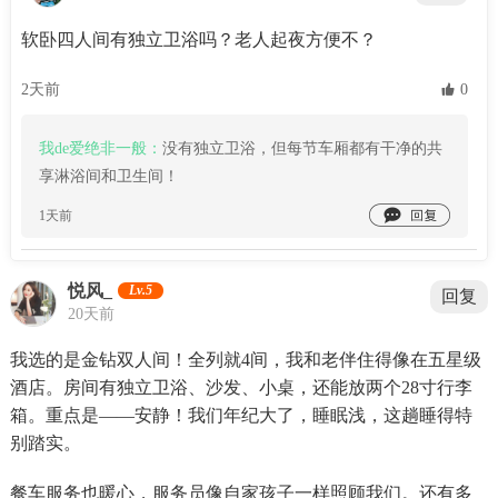
软卧四人间有独立卫浴吗？老人起夜方便不？
2天前
 0
我de爱绝非一般：
没有独立卫浴，但每节车厢都有干净的共
享淋浴间和卫生间！

1天前
悦风_
Lv.5
回复
20天前
我选的是金钻双人间！全列就4间，我和老伴住得像在五星级
酒店。房间有独立卫浴、沙发、小桌，还能放两个28寸行李
箱。重点是——安静！我们年纪大了，睡眠浅，这趟睡得特
别踏实。
餐车服务也暖心，服务员像自家孩子一样照顾我们。还有多