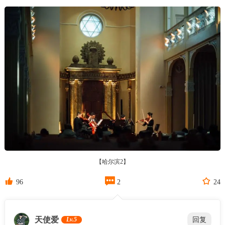
【哈尔滨2】



96
2
24
天使爱
Lv.5
回复