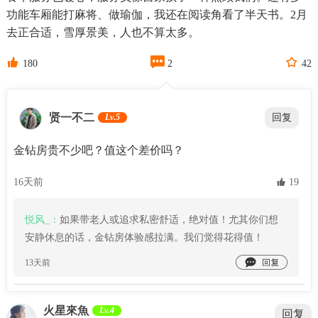
功能车厢能打麻将、做瑜伽，我还在阅读角看了半天书。2月
去正合适，雪厚景美，人也不算太多。



180
2
42
贤一不二
Lv.5
回复
金钻房贵不少吧？值这个差价吗？
16天前
 19
悦风_：
如果带老人或追求私密舒适，绝对值！尤其你们想
安静休息的话，金钻房体验感拉满。我们觉得花得值！

13天前
火星來魚
Lv.4
回复