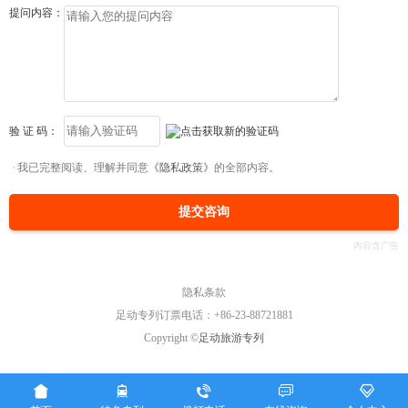
提问内容：
验 证 码：
我已完整阅读、理解并同意
《隐私政策》
的全部内容。
提交咨询
隐私条款
足动专列订票电话：+86-23-88721881
Copyright ©
足动旅游专列




