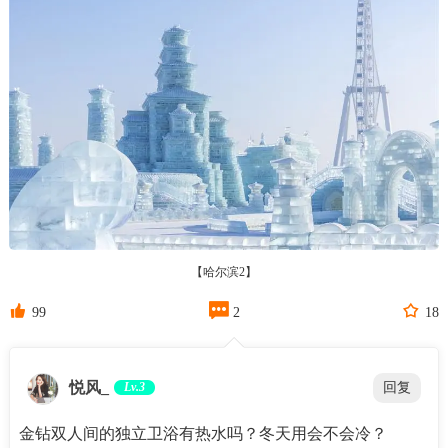
【哈尔滨2】



99
2
18
悦风_
Lv.3
回复
金钻双人间的独立卫浴有热水吗？冬天用会不会冷？