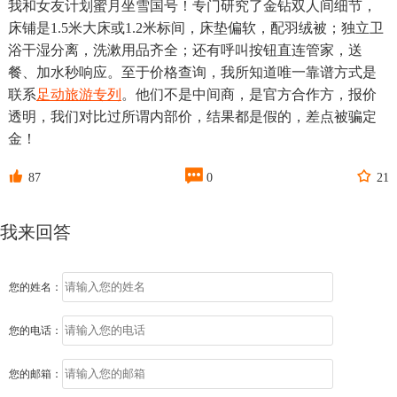
我和女友计划蜜月坐雪国号！专门研究了金钻双人间细节，
床铺是1.5米大床或1.2米标间，床垫偏软，配羽绒被；独立卫
浴干湿分离，洗漱用品齐全；还有呼叫按钮直连管家，送
餐、加水秒响应。至于价格查询，我所知道唯一靠谱方式是
联系
足动旅游专列
。他们不是中间商，是官方合作方，报价
透明，我们对比过所谓内部价，结果都是假的，差点被骗定
金！



87
0
21
我来回答
您的姓名：
您的电话：
您的邮箱：