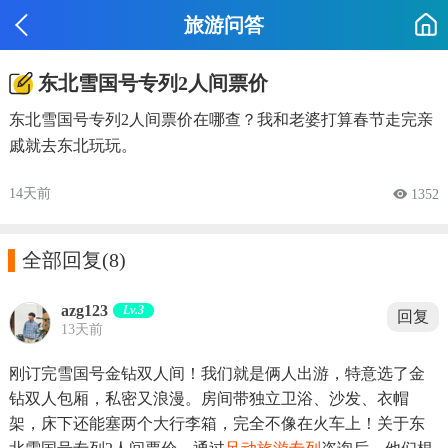
旅游问答
东北雪国号专列2人间票价
东北雪国号专列2人间票价在哪查？我和老婆打算春节走完亲
戚就去东北玩玩。
14天前
 1352

全部回复
(8)
azg123
Lv.3
回复
13天前
刚订完雪国号金钻双人间！我们就是俩人出游，特意选了金
钻双人包厢，私密又浪漫。房间带独立卫浴、沙发、衣帽
架，床下还能塞两个大行李箱，完全不像在火车上！关于东