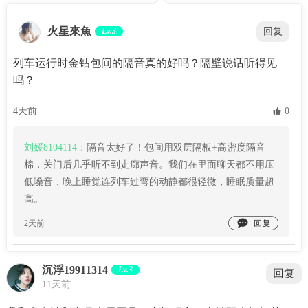
火星來魚
Lv.3
回复
列车运行时金钻包间的隔音真的好吗？隔壁说话听得见
吗？
4天前
 0
刘媛8104114：
隔音太好了！包间用双层隔板+高密度隔音
棉，关门后几乎听不到走廊声音。我们在里面聊天都不用压
低嗓音，晚上睡觉连列车过弯的动静都很轻微，睡眠质量超
高。

2天前
沉浮19911314
Lv.3
回复
11天前