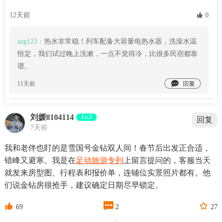
12天前
 0
azg123：
热水非常稳！列车配备大容量电热水器，洗澡水温
恒定，我们试过晚上洗漱，一点不觉得冷，比很多民宿都靠
谱。

11天前
刘媛8104114
Lv.3
回复
7天前
我和老伴也盯的是雪国号金钻双人间！春节后出发正合适，
错峰又避寒。我是在
足动旅游专列
上留言提问的，客服当天
就发来房型图、行程表和报价单，连铺位实景照片都有。他
们说金钻房很抢手，建议确定日期尽早锁定。



69
2
27