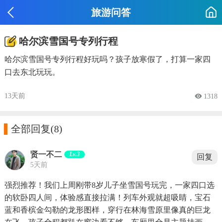
旅游问答
哈尔滨雪国号专列行程
哈尔滨雪国号专列行程好玩吗？孩子放寒假了，打算一家四
口去东北玩玩。
13天前
 1318

全部回复
(8)
贤一不二
Lv.3
回复
5天前
强烈推荐！我们上周刚带8岁儿子坐雪国号玩完，一家四口选
的软卧四人间，体验感直接拉满！列车外观就超吸睛，宝石
蓝和香槟金勾勒的龙形图样，穿行在林海雪原里像真的巨龙