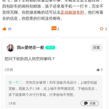
在飞，孩子全程都趴在窗边看不够。车厢里全是主题挂画，
四包卧车的画特别精致，孩子还拿着手机一一打卡，完全不
觉得无聊。你想做攻略的话可以去
足动旅游专列
，他们有最
全的信息，你想查的行程这些都有。



19
2
3
我de爱绝非一般
Lv.3
回复
想问下软卧四人间空间够吗？
2天前
 0
贤一不二：
空间完全够用！列车顶板升高设计，上铺空间超
宽敞，我家儿子1.3米，在上铺不用弯腰屈背。下铺抬高后，
床下能塞两个28寸行李箱，行李收纳不用愁。

1天前