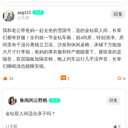
azg123
Lv.3
回复
12天前
我和老公带爸妈一起去坐的雪国号，选的金钻双人间，长辈
们都夸舒服！全列就一节金钻车厢，就4间房，特别清净。房
间里有干湿分离独立卫浴、沙发和休闲桌椅，床铺下方能放
大尺寸行李箱，爸妈的厚衣服和特产都能塞下。最惊喜的是
隔音，双层隔板加隔音棉，晚上列车运行几乎没声音，长辈
们睡眠浅也能睡安稳。



33
2
6
鲁闽闲云野鹤
Lv.3
回复
金钻双人间适合亲子吗？
11天前
 0