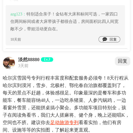
azg123：
特别适合亲子！金钻有大床和标间可选，一家四口
住两间标间或者大床带孩子都很合适，房间面积比四人间宽
敞不少，带娃活动更自在。

10天前
淡然88880
Lv.3
回复
3天前
哈尔滨雪国号专列行程丰富度和配套服务必须夸！8天行程从
哈尔滨到漠河，雪乡、北极村、鄂伦春自治旗都覆盖到了，
每天的景点不赶趟，体验感很足。印象最深的是餐车和多功
能车，餐车能容纳48人，一边吃杀猪菜、人参汽锅鸡，一边
看窗外雪景，还能拼桌搞小聚会。多功能车项目特别全，孩
子在阅读角看书，我们大人搓麻将、健个身，晚上还能唱K，
空间也不挤。建议你去
足动旅游专列
看看实拍，他们有房
间、设施等等的实拍图，了解起来更直观。