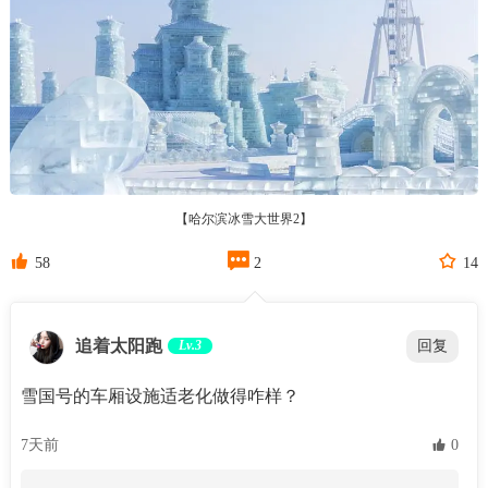
【哈尔滨冰雪大世界2】



58
2
14
追着太阳跑
Lv.3
回复
雪国号的车厢设施适老化做得咋样？
7天前
 0