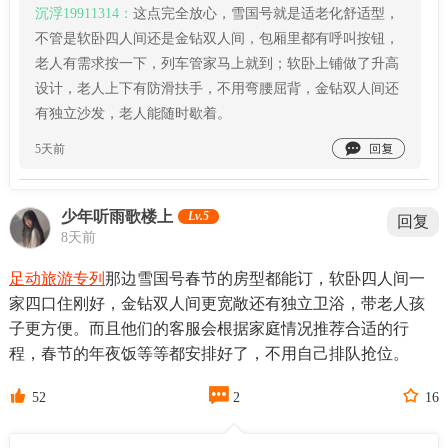
沉浮19911314：
这点完全放心，雪国号就是适老化舒适型，
不管是软卧四人间还是金钻双人间，包厢里都有呼叫按钮，
老人有需求按一下，列车管家马上就到；软卧上铺做了升高
设计，老人上下有防滑扶手，不用弯腰屈背，金钻双人间还
有独立沙发，老人能随时歇着。

5天前
少年听雨歌楼上
Lv.5
回复
8天前
足动旅游专列
那边雪国号春节的房型都能订，软卧四人间一
家四口住刚好，金钻双人间更宽敞还有独立卫浴，带老人孩
子更方便。而且他们的客服会根据家庭情况推荐合适的行
程，春节的年夜饭等等都安排好了，不用自己排队抢位。



52
2
16