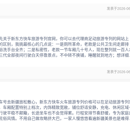
发表于2026-06
先关于新东方快车旅游专列官网，你可以去代理商足动旅游专列的网站上
的区别，我挑最核心的几点说：一是厕所革命，老款是公共卫生间走廊排
浴洗手台全齐；二是私密性，老款一节车厢几十号人，现在整列就一百人
三代全部夜间行驶白天停靠景点，不中转不换铺，睡醒就到地方；想详细
发表于2026-06
车号去新疆放松散心，新东方快车火车旅游专列价格可以在足动旅游专列
，车厢配置特别上档次，内饰精致宽敞，铺位舒适安静，充电、休闲区域
行驶平稳不颠簸，长途坐车也不会觉得累。行程安排节奏舒缓，专为家庭
民俗风情。不用自己做攻略挤大巴，一家人慢悠悠看遍新疆美景也是难得