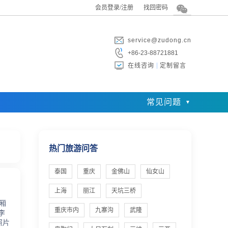
会员登录/注册
找回密码
service@zudong.cn
+86-23-88721881
在线咨询
定制留言
常见问题
热门旅游问答
泰国
重庆
金佛山
仙女山
上海
丽江
天坑三桥
厢
重庆市内
九寨沟
武隆
李
照片