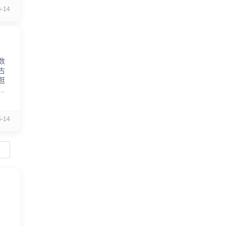
-14
数
古
逛
，
-14
