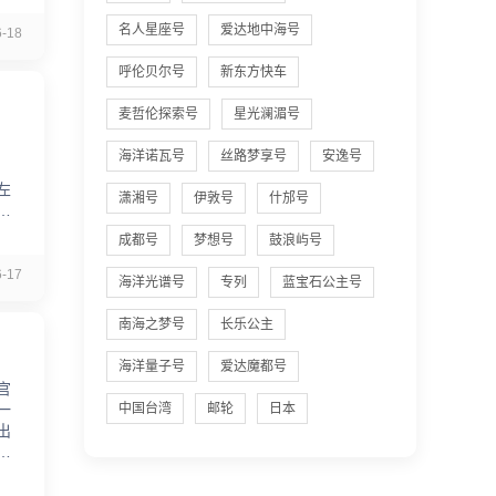
名人星座号
爱达地中海号
-18
呼伦贝尔号
新东方快车
麦哲伦探索号
星光澜湄号
海洋诺瓦号
丝路梦享号
安逸号
左
潇湘号
伊敦号
什邡号
了
成都号
梦想号
鼓浪屿号
-17
海洋光谱号
专列
蓝宝石公主号
南海之梦号
长乐公主
海洋量子号
爱达魔都号
官
一
中国台湾
邮轮
日本
出
的