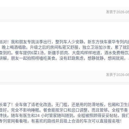
发表于2026-06
派对！我和朋友专挑淡季出行，整列车人少安静。新东方快车豪华专列内
天，晚上喝酒唱歌。升级之后的房间私密又舒服，独立卫浴加沙发，累了就
查到的。餐车提供6菜1汤，新疆手抓肉、大盘鸡样样地道，酒水免费畅饮
讲解，朋友一起拍照唠嗑吃美食。没有赶路焦虑，想静就静，想闹就闹，
发表于2026-06
长辈了！全车做了适老化改造。无门槛，还是用的防滑地板，包厢和卫生
音好，完全不影响睡眠。餐食能按牙口和忌口调整，而且管够。全程节奏
搀扶。随车有医生和24 小时管家随叫随到。全程被照顾得妥妥帖帖，我
专列官网看看哦，有喜欢的路线并且碰上合适的车次可以直接报名哦！