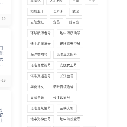
奥陶纪
大足石刻
三峡
三亚
里
稻城亚丁
长寿湖
武汉
-19
云阳龙缸
宜昌
普吉岛
环球航海者号
地中海序曲号
迪士尼魔法号
诺唯真天空号
门
能
海洋交响号
诺唯真太阳号
玩
具
诺唯真爱彼号
安妮女王号
诺唯真遁逸号
长江叁号
-19
华夏神女
诺唯真领途号
皇家星光
长江印象号
诺唯真永恒号
三峡大坝
接
记
地中海神曲号
地中海珍爱号
上