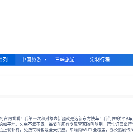
专列
中国旅游
三峡旅游
定制行程
专列官网看看！我第一次和对象去新疆就是选新东方快车！我们住的银钻车
稳如平地，久坐不晕不累。每节车厢有专属管家随叫随到，帮忙订票拿行
正餐都有，免费饮料也是全天供应。车厢内Wi-Fi 全覆盖，办公追剧传