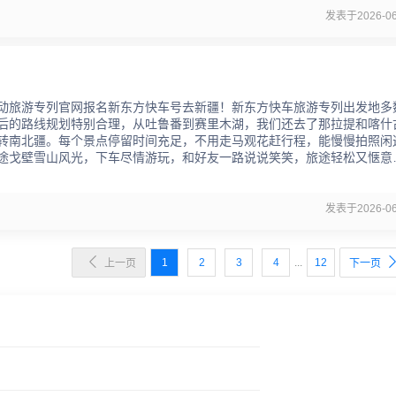
发表于2026-06
动旅游专列官网报名新东方快车号去新疆！新东方快车旅游专列出发地多
后的路线规划特别合理，从吐鲁番到赛里木湖，我们还去了那拉提和喀什
转南北疆。每个景点停留时间充足，不用走马观花赶行程，能慢慢拍照闲
途戈壁雪山风光，下车尽情游玩，和好友一路说说笑笑，旅途轻松又惬意
发表于2026-06

1
2
3
4
...
12
上一页
下一页