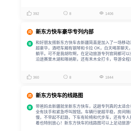
才是情侣打开新疆的正确方式！



392
8
1406

新东方快车豪华专列内部
和好朋友搭新东方快车去新疆简直是加入了一场移动

超豪华，酒吧车厢有钢琴和卡拉 OK，白天喝茶聊
躺平。可不是我胡吹啊，在足动旅游专列官网都可以
沿途赛里木湖和喀纳斯，还有禾木全打卡，导游全程
最好的朋友慢悠悠逛新疆快乐直接拉满！



360
8
1844

新东方快车的线路图
带爸妈去新疆就坐新东方快车，这趟专列真的太适合

全有扶手和紧急呼叫按钮。车辆行驶超平稳，房间隔
慢，不早起不赶路，下车有轮椅和代步车，还有专人
着也特别放心！新东方快车的线路图可以上足动旅游