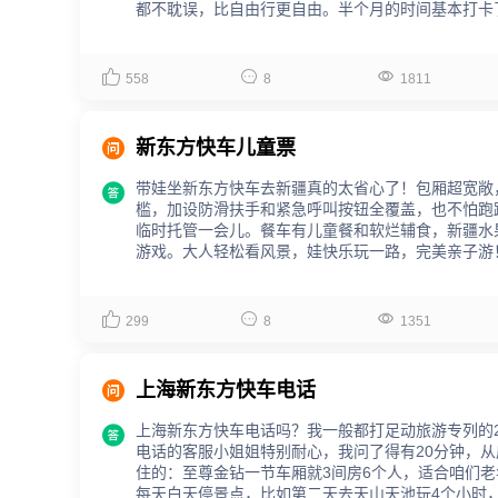
都不耽误，比自由行更自由。半个月的时间基本打卡
人再去一回！



558
8
1811

新东方快车儿童票
带娃坐新东方快车去新疆真的太省心了！包厢超宽敞

槛，加设防滑扶手和紧急呼叫按钮全覆盖，也不怕跑
临时托管一会儿。餐车有儿童餐和软烂辅食，新疆水
游戏。大人轻松看风景，娃快乐玩一路，完美亲子游
体价目表。



299
8
1351

上海新东方快车电话
上海新东方快车电话吗？我一般都打足动旅游专列的24

电话的客服小姐姐特别耐心，我问了得有20分钟，
住的：至尊金钻一节车厢就3间房6个人，适合咱们
每天白天停景点，比如第二天去天山天池玩4个小时