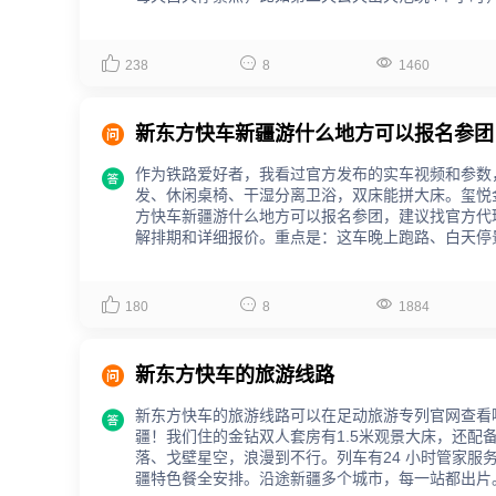



238
8
1460

新东方快车新疆游什么地方可以报名参团
作为铁路爱好者，我看过官方发布的实车视频和参数

发、休闲桌椅、干湿分离卫浴，双床能拼大床。玺悦
方快车新疆游什么地方可以报名参团，建议找官方代
解排期和详细报价。重点是：这车晚上跑路、白天停



180
8
1884

新东方快车的旅游线路
新东方快车的旅游线路可以在足动旅游专列官网查看

疆！我们住的金钻双人套房有1.5米观景大床，还
落、戈壁星空，浪漫到不行。列车有24 小时管家
疆特色餐全安排。沿途新疆多个城市，每一站都出片