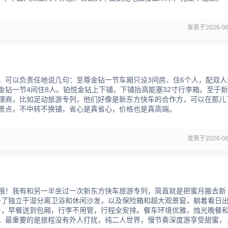
发表于2026-06
，可以负责任地说几句：至尊金钻一节车厢只设3间房、住6个人，配双人
金钻一节4间住8人。铂悦金钻上下铺，下铺抬高能塞32寸行李箱。至于
理商，比如足动旅游专列，他们好像是新东方快车的合作方，可以在那儿
景点，不中转不换铺，省心是真省心，价格也是真高端。
发表于2026-06
哦！我有和另一半坐过一次新东方快车旅游专列，简直就是把蜜月搬去新
配备了独立干湿分离卫浴和休闲沙发，以及保险箱和超大观景窗，躺着看日
服务，早餐送到包厢，行李不用管，行程全安排。餐车环境优雅，烛光晚餐
。最重要的是旅程没有外人打扰，纯二人世界，慢节奏深度游享受甜蜜，