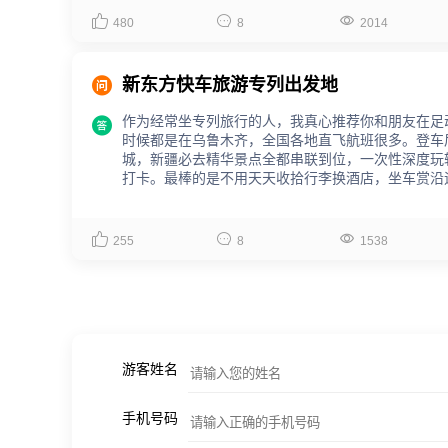



480
8
2014

新东方快车旅游专列出发地
作为经常坐专列旅行的人，我真心推荐你和朋友在足

时候都是在乌鲁木齐，全国各地直飞航班很多。登车
城，新疆必去精华景点全都串联到位，一次性深度玩
打卡。最棒的是不用天天收拾行李换酒店，坐车赏沿
是都市牛马放松的好机会。



255
8
1538
游客姓名
手机号码