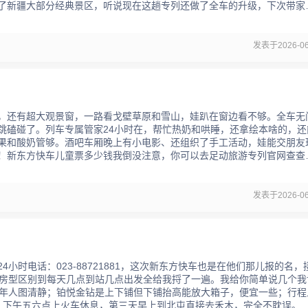
了新疆大部分经典景区，听说现在这趟专列还做了全车的升级，下次带家
发表于2026-06
，还有超大观景窗，一路看戈壁草原和雪山，娃趴在窗边看不够。全车无
跳磕碰了。列车专属管家24小时在，帮忙热奶和哄睡，还拿绘本啥的，还
果和酸奶管够。酒吧车厢晚上有小电影、还组织了手工活动，娃能交朋友
！新东方快车儿童票多少钱我倒没注意，你可以去足动旅游专列官网查查
发表于2026-06
小时电话：023-88721881，这次新东方快车也是在他们那儿报的名，
从房型区别到每天几点到站几点出发全给我捋了一遍。我给你简单说几个我
老年人图清静；铂悦金钻是上下铺但下铺抬高能放大箱子，便宜一些；行程
，下午五六点上火车休息，第三天早上到北屯直接去禾木，完全不耽误。