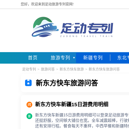
您好，欢迎来到足动旅游专列官网!
首页
旅游专列
新疆专列
东北
足动专列
>
旅游问答
>
新东方快车旅游
>
新东方快车旅游问答

新东方快车旅游问答

新东方快车新疆15日游费用明细
新东方快车新疆15日游费用明细可以登录足动旅游

还挺舒服，空间够大铺位也宽。全车减震超棒，行驶
还有安排行程。餐食每天不重样，中西早餐和新疆特色