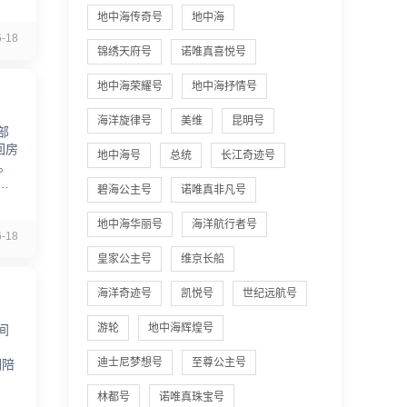
地中海传奇号
地中海
-18
锦绣天府号
诺唯真喜悦号
地中海荣耀号
地中海抒情号
海洋旋律号
美维
昆明号
部
回房
地中海号
总统
长江奇迹号
。
和
碧海公主号
诺唯真非凡号
地中海华丽号
海洋航行者号
-18
皇家公主号
维京长船
海洋奇迹号
凯悦号
世纪远航号
游轮
地中海辉煌号
间
迪士尼梦想号
至尊公主号
们陪
林都号
诺唯真珠宝号