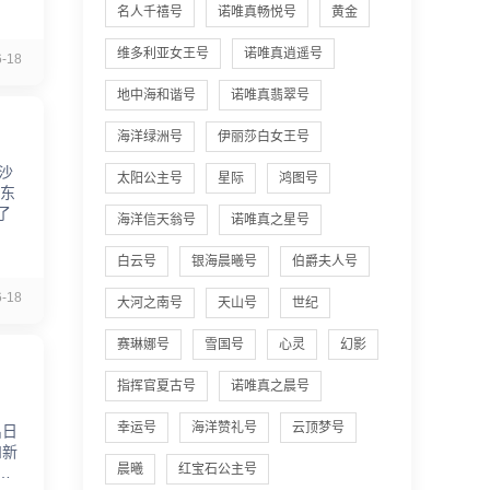
名人千禧号
诺唯真畅悦号
黄金
维多利亚女王号
诺唯真逍遥号
-18
地中海和谐号
诺唯真翡翠号
海洋绿洲号
伊丽莎白女王号
沙
太阳公主号
星际
鸿图号
新东
了
海洋信天翁号
诺唯真之星号
白云号
银海晨曦号
伯爵夫人号
-18
大河之南号
天山号
世纪
赛琳娜号
雪国号
心灵
幻影
指挥官夏古号
诺唯真之晨号
幸运号
海洋赞礼号
云顶梦号
出日
和新
晨曦
红宝石公主号
这