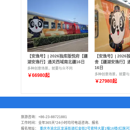
【安逸号】| 2026独库版悦府【疆
【安逸号】| 202
湖安逸行】通关西域南北疆16日
舍【疆湖安逸行】
16日
多种创意场景，就要与众不同
多种创意场景，就要与
￥
66980
起
￥
27980
起
旅游咨询：
+86-23-88721881
工作时间：全年365天*24小时均可电话咨询、报名
报名地址：
重庆市渝北区龙溪街道红金街2号索特大厦1幢16楼(红旗河