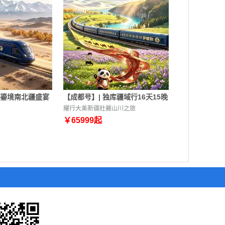
韵鎏境南北疆盛宴
【成都号】| 独库疆域行16天15晚
耀行大美新疆壯麗山川之旅
￥
65999
起