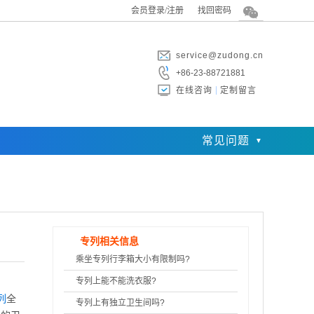
会员登录/注册
找回密码
service@zudong.cn
+86-23-88721881
在线咨询
定制留言
常见问题
专列相关信息
乘坐专列行李箱大小有限制吗?
专列上能不能洗衣服?
列
全
专列上有独立卫生间吗?