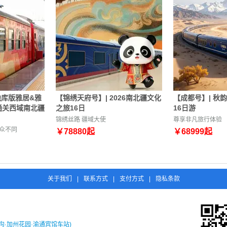
6独库版雅居&雅
【锦绣天府号】| 2026南北疆文化
【成都号】| 秋
通关西域南北疆
之旅16日
16日游
锦绣丝路 疆域大使
尊享非凡旅行体验
众不同
￥
78880
起
￥
68999
起
关于我们
|
联系方式
|
支付方式
|
隐私条款
沟·加州花园·渝通宾馆车站)