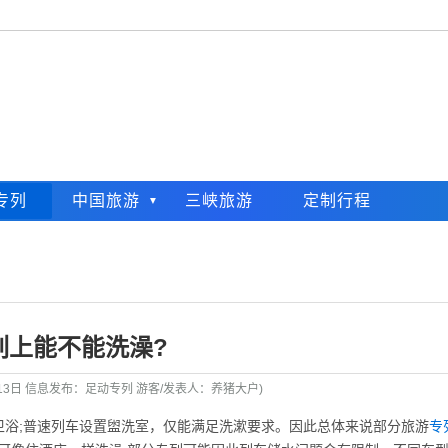
专列
中国旅游
三峡旅游
定制行程
列上能不能洗澡?
月13日 信息发布：足动专列 游客/发表人：养猪大户)
卫浴;普速列车设置盥洗室，仅能满足洗漱要求。因此总体来说部分旅游
专