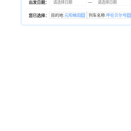
—
出发日期：
目的地:
元阳梯田
×
列车名称:
呼伦贝尔号
×
您已选择：