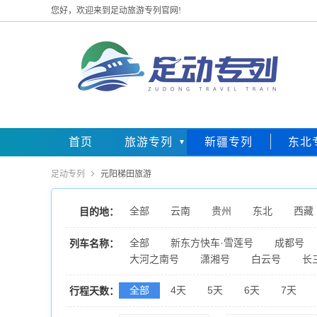
您好，欢迎来到足动旅游专列官网!
首页
旅游专列
新疆专列
东北
足动专列

元阳梯田旅游
全部
云南
贵州
东北
西藏
目的地：
全部
新东方快车·雪莲号
成都号
列车名称：
大河之南号
潇湘号
白云号
长
全部
4天
5天
6天
7天
行程天数：