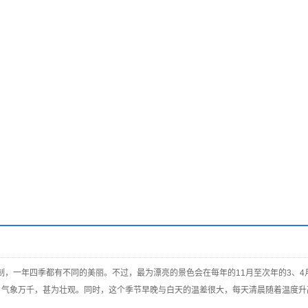
，一年四季都有不同的美丽。不过，最为漂亮的景色会在每年的11月至次年的3、4月
，气象万千，甚为壮观。同时，这个季节早晚与白天的温差很大，每天清晨随着温度升