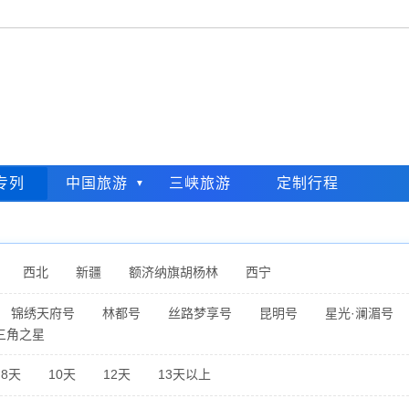
专列
中国旅游
三峡旅游
定制行程
西北
新疆
额济纳旗胡杨林
西宁
锦绣天府号
林都号
丝路梦享号
昆明号
星光·澜湄号
三角之星
8天
10天
12天
13天以上