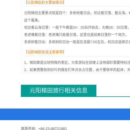
【元阳梯田的主要拍摄点】
元阳梯田主要景点就是四个：多依树看日出，坝达看日落、看云海，
这个最美。
坝达看云海日落：一般下午都是04：30后开始去，大概06：30日
老虎嘴看日落：老虎嘴只能看日落，这里也是经典日落的一个地方。
多依树看日出：多依树的日出一般是在凌晨7:00左右，机位应选择
【元阳梯田旅游注意事项】
1、梯田算是比较特殊的景区，大家游玩在田埂上没有围栏需要特别
2、如果想要拍到好片的摄友们早点去占位置，由于要很早的起床，
3、元阳梯田气候不错，不冷不热，但是就是早晚会比较凉，中午的
4、元阳各个景点之间的距离比较元，如果不是自驾的话，建议大家
元阳梯田旅行相关信息
5、友情提示一下，在旺季住宿千万要提前预定，首先价格会便宜一
旅游咨询：
+86-23-88721881