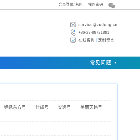
会员登录/注册
找回密码
service@zudong.cn
+86-23-88721881
在线咨询
定制留言
常见问题
锦绣东方号
什邡号
安逸号
美丽天路号