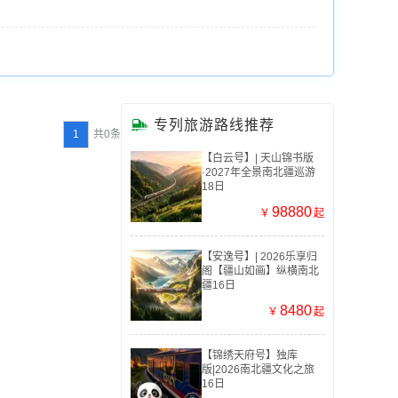

专列旅游路线推荐
1
共0条
【白云号】| 天山锦书版
·2027年全景南北疆巡游
18日
98880
￥
起
【安逸号】| 2026乐享归
阁【疆山如画】纵横南北
疆16日
8480
￥
起
【锦绣天府号】独库
版|2026南北疆文化之旅
16日