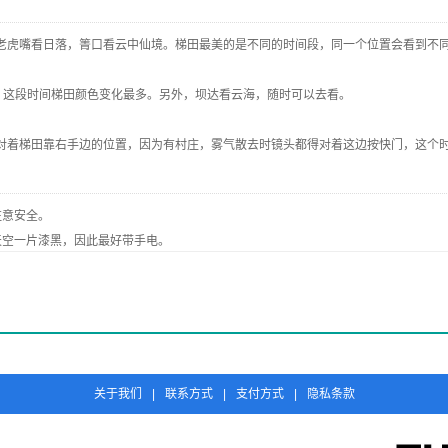
老虎嘴看日落，箐口看云中仙境。梯田最美的是不同的时间段，同一个位置会看到不
落，这段时间梯田颜色变化最多。另外，坝达看云海，随时可以去看。
正对着梯田靠右手边的位置，因为有村庄，雾气散去时镜头都得对着这边按快门，这个
注意安全。
天空一片漆黑，因此最好带手电。
太阳还是比较毒的，所以要注意防晒。衣服、鞋子最好以轻便为主。
包车或者还是拼车。
些，其次就是晚了可能预定不到了。
关于我们
|
联系方式
|
支付方式
|
隐私条款