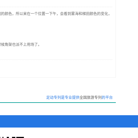
同的颜色，所以呆在一个位置一下午，会看到雾海和梯田颜色的变化，
时候角架也派不上用场了。
足动专列是专业提供
全国旅游专列
的平台