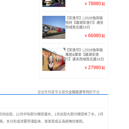
78880
￥
起
【安逸号】| 2026独库版
悦府【疆湖安逸行】通关
西域南北疆16日
66980
￥
起
【安逸号】| 2026独库版
雅居&雅舍【疆湖安逸
行】通关西域南北疆16日
27980
￥
起
足动专列是专业提供
全国旅游专列
的平台
间出现。12月中旬部分梯田灌水，1月出现大部分梯田有了水，2月
高，水分形成浓雾弥漫起来，渐渐变成云海遮掩住梯田。