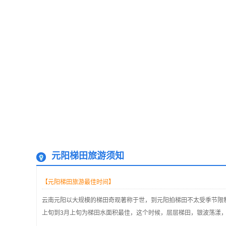
元阳梯田旅游须知
【元阳梯田旅游最佳时间】
云南元阳以大规模的梯田奇观著称于世，到元阳拍梯田不太受季节限制
上旬到3月上旬为梯田水面积最佳，这个时候，层层梯田，银波荡漾