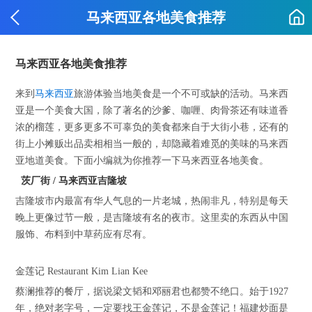
马来西亚各地美食推荐
马来西亚各地美食推荐
来到
马来西亚
旅游体验当地美食是一个不可或缺的活动。马来西
亚是一个美食大国，除了著名的沙爹、咖喱、肉骨茶还有味道香
浓的榴莲，更多更多不可辜负的美食都来自于大街小巷，还有的
街上小摊贩出品卖相相当一般的，却隐藏着难觅的美味的马来西
亚地道美食。下面小编就为你推荐一下马来西亚各地美食。
茨厂街 / 马来西亚吉隆坡
吉隆坡市内最富有华人气息的一片老城，热闹非凡，特别是每天
晚上更像过节一般，是吉隆坡有名的夜市。这里卖的东西从中国
服饰、布料到中草药应有尽有。
金莲记 Restaurant Kim Lian Kee
蔡澜推荐的餐厅，据说梁文韬和邓丽君也都赞不绝口。始于1927
年，绝对老字号，一定要找王金莲记，不是金莲记！福建炒面是