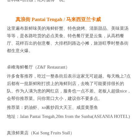
真浪街 Pantai Tengah / 马来西亚兰卡威
这里遍布新鲜味美的海鲜虾蟹、特色烧烤、清新甜品、美味菜汤
等等，是各路吃货的必点美食。特色餐厅更是云集，从高档餐
厅、花样百出的创意餐、大排档到路边小摊，旅游旺季时整条街
都生意火爆。
卓峰海鲜餐厅（Z&F Restaurant）
许多食客推荐，吃过一整条街后表示这家无可超越。每天晚上7点
后都有一批新鲜刚打捞上的海鲜到店，去晚了可能要排很长的
队。作为人满为患的网红店，服务也一点不差。老板人超级nice，
会帮你推荐菜。问你胃口大小，建议你不要多点。
推荐菜：奶油虾、xo酱炒四大天王、咸蛋黄墨鱼
地址：Jalan Pantai Tengah,20m from the Sunba(ASEANIA HOTEL)
真浪鲜果店（Kai Song Fruits Stall）