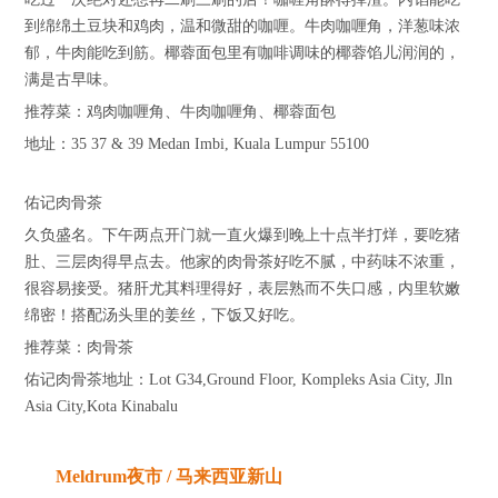
到绵绵土豆块和鸡肉，温和微甜的咖喱。牛肉咖喱角，洋葱味浓
郁，牛肉能吃到筋。椰蓉面包里有咖啡调味的椰蓉馅儿润润的，
满是古早味。
推荐菜：鸡肉咖喱角、牛肉咖喱角、椰蓉面包
地址：35 37 & 39 Medan Imbi, Kuala Lumpur 55100
佑记肉骨茶
久负盛名。下午两点开门就一直火爆到晚上十点半打烊，要吃猪
肚、三层肉得早点去。他家的肉骨茶好吃不腻，中药味不浓重，
很容易接受。猪肝尤其料理得好，表层熟而不失口感，内里软嫩
绵密！搭配汤头里的姜丝，下饭又好吃。
推荐菜：肉骨茶
佑记肉骨茶地址：Lot G34,Ground Floor, Kompleks Asia City, Jln
Asia City,Kota Kinabalu
Meldrum夜市 / 马来西亚新山