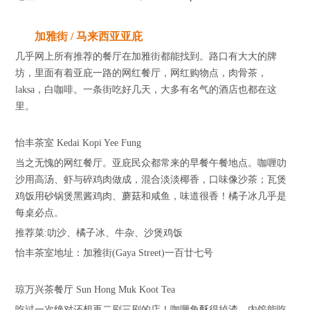
加雅街 / 马来西亚亚庇
几乎网上所有推荐的餐厅在加雅街都能找到。路口有大大的牌
坊，里面有着亚庇一路的网红餐厅，网红购物点，肉骨茶，
laksa，白咖啡。一条街吃好几天，大多有名气的酒店也都在这
里。
怡丰茶室 Kedai Kopi Yee Fung
当之无愧的网红餐厅。亚庇民众都常来的早餐午餐地点。咖喱叻
沙用高汤、虾与碎鸡肉做成，混合淡淡椰香，口味像沙茶；瓦煲
鸡饭用砂锅煲黑酱鸡肉、蘑菇和咸鱼，味道很香！橘子冰几乎是
每桌必点。
推荐菜:叻沙、橘子冰、牛杂、沙煲鸡饭
怡丰茶室地址：加雅街(Gaya Street)一百廿七号
琼万兴茶餐厅 Sun Hong Muk Koot Tea
吃过一次绝对还想再二刷三刷的店！咖喱角酥得掉渣。内馅能吃