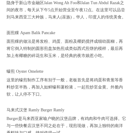
隐身于新山市金融区Jalan Wong Ah Foo和Jalan Tun Abdul Razak之
间的夜市，每天从下午5点开始营业至午夜12点。在这里可以品尝
到马来西亚三大种族，马来人(巫族)，华人，印度人的传统美食。
面煎粿 Apam Balik Pancake
面煎粿的做法是将发粉、鸡蛋、面粉及椰奶搅拌成细幼面糊，再
将它倒入特制的圆形煎盘加热煎成类似西式煎饼的模样，最后再
加上有椰糖的碎花生和玉米，是经典的夜市娘惹小吃。
蠔煎 Oyster Omelette
这里的蠔煎制作工序有别于一般，老板首先是将鸡蛋和青葱等香
料炒至半熟，再加入如鲜蠔和薯粉液，一起煎炒至金黄。外脆内
软，让人停不下口。
马来式汉堡 Ramly Burger Ramly
Burger是马来西亚家喻户晓的汉堡品牌，有鸡肉和牛肉可选择。它
与一些快餐店汉堡不同之处在于，现煎现做，再加上独特的南洋
香料味与口感，绝对值得一试。