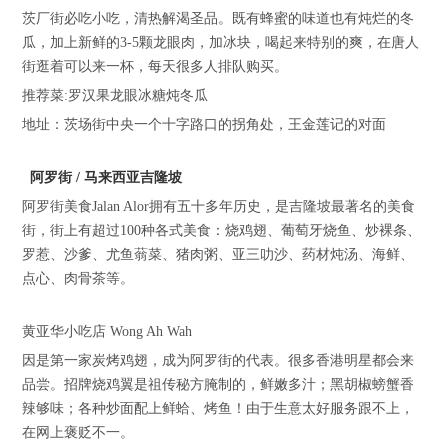
茨厂街必吃小吃，清热解渴圣品。既有蜂蜜的味道也有炖烂的冬
瓜，加上新鲜的3-5颗龙眼肉，加冰块，喝起来特别的爽，在唐人
街逛着可以来一杯，每天很多人排队购买。
推荐菜:罗汉果龙眼冰糖炖冬瓜
地址：茨场街中央一个十字路口的拐角处，王金莲记的对面
阿罗街 / 马来西亚吉隆坡
阿罗街美食Jalan Alor拥有五十多年历史，是吉隆坡最著名的美食
街，街上有超过100种各式美食：烧鸡翅、葡萄牙烧鱼、炒裸条、
罗惹、沙爹、尤鱼蓊菜、猪肉粥、亚三叻沙、药材炖汤、海鲜、
点心、肉骨茶等。
黄亚华小吃店 Wong Ah Wah
因是第一家炭烤鸡翅，成为阿罗街的代表。很多香港明星都会来
品尝。招牌烧鸡翼是祖传秘方腌制的，鲜嫩多汁；黑胡椒螃蟹香
辣够味；各种炒面配上鲜蛤、烤鱼！由于生意太好服务跟不上，
在网上褒贬不一。