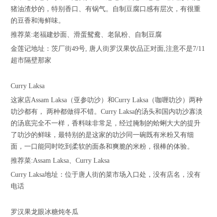
猪油渣炒的，特别香口、有锅气。自制豆腐口感有层次，有很重
的豆香和海鲜味。
推荐菜:老福建炒面、滑蛋鸳鸯、老鼠粉、自制豆腐
金莲记地址：茨厂街49号, 唐人街罗汉果饮品正对面,注意不是7/11
超市隔壁那家
Curry Laksa
这家店Assam Laksa（亚参叻沙）和Curry Laksa（咖喱叻沙）两种
叻沙都有， 两种都做得不错。Curry Laksa的汤头和国内叻沙寡淡
的汤底完全不一样，香料味非常足，经过腌制的蛤蜊大大的提升
了叻沙的鲜味，最特别的是这家的叻沙同一碗既有米粉又有细
面，一口能同时吃到柔软的面条和爽脆的米粉，很棒的体验。
推荐菜:Assam Laksa、Curry Laksa
Curry Laksa地址：位于唐人街的菜市场入口处，没有店名，没有
电话
罗汉果龙眼冰糖炖冬瓜