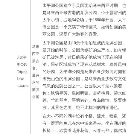
太平湖公园建立于英国统治马来西亚时期，也
是马来西亚最古老的湖滨公园，位于霹雳州的
太平小镇，占地64公顷，于1880年开园。太平
湖公园是一个充满了诗情画意、如诗如画的美
丽公园，深受广大游客的喜爱。
太平湖公园是由10余个湖泊组成的湖滨公园，
马来
最开始的时候，公园为锡矿的生产地，如今锡
西亚
矿已被淘尽，昔日的采矿池成为了现在的湖
6.太平
最古
泊，采矿区域成为了现在花草树木、鸟兽昆虫
湖公园
老、
的乐园。太平湖公园是马来西亚少数同时拥有
Taiping
最诗
湖光山色的湖滨公园，是马来西亚少数有文化
Lake
意的
气息的湖滨公园之一。公园以太平湖八景着
Gardens
湖滨
称：铁骑寻芳、皇岗听猿、曲桥待月、碧水红
公园
莲、竹韵琴声、平塘独钓、春岛幽情、翠臂擒
波，其景色之美，绝不比杭州的西湖逊色。
在大小不同的湖中设有小桥、流水、喷泉，还
有一群群的鱼儿在水中游来游去。坐在湖岸的
长椅上，欣赏着花开花落、云卷云舒，偶尔清