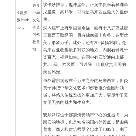
状惟妙惟肖，趣味盎然。正洞中供奉着释迦牟
最具
尼坐像，高13米，可能是马来西亚最大的坐佛
4.霹雳
中华
像。
洞Perak
文化
Tong
价值
洞内崖壁上有壁画百余幅，画有十八罗汉及唐
的佛
三藏西天取经图，另有佛像四十多尊，造型优
教圣
美，形象万千。此外，还有200多幅对联，是
地
马来西亚收集最多对联的地方。内洞石钟乳千
姿百态，栩栩如生。在洞中有石阶通向上部，
共385级，拾级而上可以登上山顶欣赏四周的
美丽风光。
虽然霹雳洞远在千万里之外的马来西亚，但炎
黄子孙把中华文化艺术和佛教推介至国际领
域，将悠久传统发扬的更加广大，更显华了夏
文明无穷的魅力和生命力。
安顺斜塔位于霹雳州安顺市中心的亚昌街，为
顺安的地标，也是知名的国内外景点，是由慈
善家、商人和建筑师梁全忠建于1885年。由于