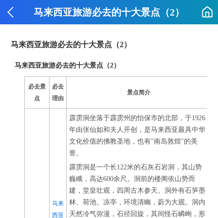
马来西亚旅游必去的十大景点（2）
马来西亚旅游必去的十大景点（2）
马来西亚旅游必去的十大景点（2）
必去景
必去
景点简介
点
理由
霹雳洞坐落于霹雳州的怡保市的北部，于1926
年由张仙如和夫人开创，是马来西亚最具中华
文化价值的佛教圣地，也有"南岛敦煌"的美
誉。
霹雳洞是一个长122米的石灰石岩洞，其山势
巍峨，高达600余尺。洞前的楼阁依山势而
建，堂皇壮观，四周古木参天。洞外有石笋墨
林、荷池、凉亭，环境清幽，蔚为大观。洞内
马来
天然冷气弥漫，石径回旋，其间怪石嶙峋，形
西亚