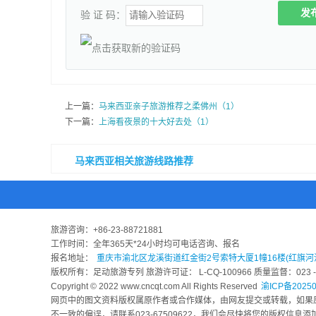
发
验 证 码：
上一篇：
马来西亚亲子旅游推荐之柔佛州（1）
下一篇：
上海看夜景的十大好去处（1）
马来西亚相关旅游线路推荐
旅游咨询：
+86-23-88721881
工作时间：全年365天*24小时均可电话咨询、报名
报名地址：
重庆市渝北区龙溪街道红金街2号索特大厦1幢16楼(红旗河
版权所有：足动旅游专列 旅游许可证： L-CQ-100966 质量监督：023 - 6
Copyright © 2022 www.cncqt.com All Rights Reserved
渝ICP备20250
网页中的图文资料版权属原作者或合作媒体，由网友提交或转载，如果
不一致的偏误，请联系023-67509622，我们会尽快将您的版权信