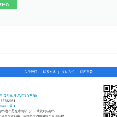
布评论
关于我们
|
联系方式
|
支付方式
|
隐私条款
沟·加州花园·渝通宾馆车站)
3782051
54000号-1
原作者不愿在本网站刊出，或发现与原作
息添加到图文资料中，或根据您的意见给予其他处理。