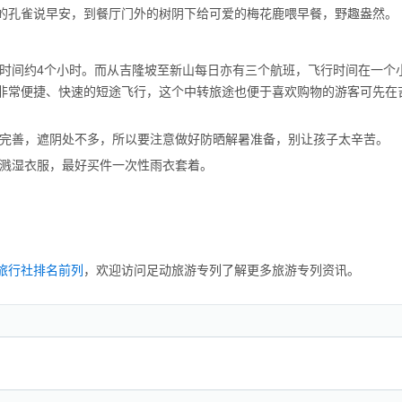
的孔雀说早安，到餐厅门外的树阴下给可爱的梅花鹿喂早餐，野趣盎然。
行时间约4个小时。而从吉隆坡至新山每日亦有三个航班，飞行时间在一个
非常便捷、快速的短途飞行，这个中转旅途也便于喜欢购物的游客可先在
没完善，遮阴处不多，所以要注意做好防晒解暑准备，别让孩子太辛苦。
会溅湿衣服，最好买件一次性雨衣套着。
旅行社排名前列
，欢迎访问足动旅游专列了解更多旅游专列资讯。