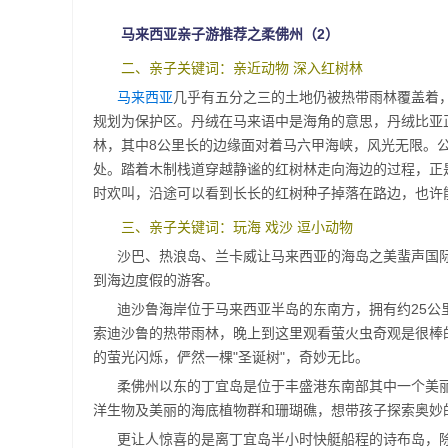
马来西亚亲子游推荐之柔佛州（2）
二、亲子关键词：亲近动物 深入红树林
马来西亚
几乎有五分之三的土地仍被热带雨林覆盖着
规划为保护区。丹绒在马来语中是海角的意思，丹绒比亚正
林，其中8公里长的边缘面对着马六甲海峡，风光无限。
处。踏着木制栈道穿越静谧的红树林走向海边的过程，正
时欢叫，沿途可以看到长长的红树种子掉落在路边，也许能
三、亲子关键词：玩海 戏沙 逗小动物
沙巴、热浪岛、兰卡威让马来西亚的海岛之美蜚声国
到海边度假的游客。
迪沙鲁海岸位于马来西亚半岛的东南方，拥有约25
索迪沙鲁的热带雨林，晚上到这里观看萤火虫奇观是很棒
的萤光闪烁，俨然一棵"圣诞树"，奇妙无比。
柔佛州以东的丁宜岛是位于丰盛港东南部其中一个美
洋生物及美丽的海底植物群和珊瑚礁，想带孩子探索奥妙
更让人惊喜的是离丁宜岛半小时快艇船程的诗布岛，