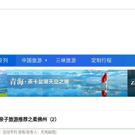
专列
中国旅游
三峡旅游
定制行程
亲子旅游推荐之柔佛州（2）
布：足动专列 游客/发表人：天地幽悠)