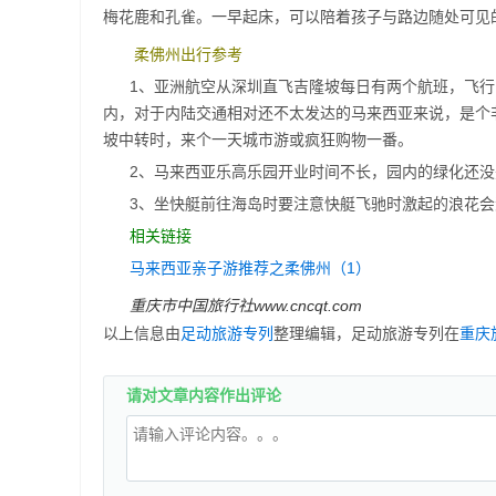
梅花鹿和孔雀。一早起床，可以陪着孩子与路边随处可见
柔佛州出行参考
1、亚洲航空从深圳直飞吉隆坡每日有两个航班，飞
内，对于内陆交通相对还不太发达的马来西亚来说，是个
坡中转时，来个一天城市游或疯狂购物一番。
2、马来西亚乐高乐园开业时间不长，园内的绿化还
3、坐快艇前往海岛时要注意快艇飞驰时激起的浪花
相关链接
马来西亚亲子游推荐之柔佛州（1）
重庆市中国旅行社www.cncqt.com
以上信息由
足动旅游专列
整理编辑，足动旅游专列在
重庆
请对文章内容作出评论