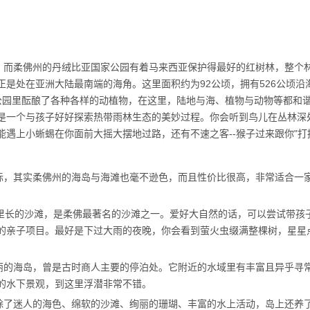
，而柔佛州的丹绒比亚国家公园有着马来西亚保护得最好的红树林，整个
是处在亚洲大陆最南端的海角。这里面积约为92公顷，拥有526公顷沿
公园里酝酿了各种各样的动植物，在这里，陆地与海、植物与动物等都和
是一个与孩子好好探索热带雨林生态的美妙过程。你会听到鸟儿在丛林深
遇上小蜥蜴在你面前大摇大摆地过路，还有不速之客--猴子过来跟你"打招
际，其实柔佛州的海岛与海滩也毫不逊色，而且性价比很高，非常适合一
公里长的沙滩，是柔佛最著名的沙滩之一。爱好大自然的话，可以尝试带孩
的亲子项目。最好是下过大雨的夜晚，你会看到萤火虫缀满整棵树，星星
丽的海岛，曾是古时商人主要的停泊处。它附近的水域里有丰富且异乎寻
的水下景观，到这里浮潜非常不错。
除了迷人的海色、绵软的沙滩、绚丽的珊瑚、丰富的水上活动，岛上还养