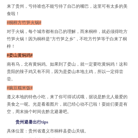
来了贵州，亏待谁也不能亏待了自己的嘴巴，这里可有太多的美
食啦！
#桐梓方竹笋火锅#
对于火锅，每个城市都有自己的理解，而来桐梓，就必须得吃方
竹笋火锅！因为桐梓是“方竹笋之乡”，不吃方竹笋等于白来了桐
梓！
#娄山黄焖鸡#
南有乌，北有黄焖鸡。如果到了娄山，就一定要吃黄焖鸡！这和
贵阳的辣子鸡又有不同，因为是娄山本地土鸡，所以一定得尝
尝。
#豌豆糯米饭#
遵义本地的特色小吃，来了你可得试试哦，据说是黔北人最爱的
美食之一呢。光是看着图片，就已经心动不已啦！耍娃们要是有
空，周末抽个时间去黔北避暑吧。
贵州避暑出行tips
具体位置：贵州省遵义市桐梓县娄山关镇。