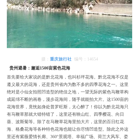
摄：
重庆旅行社
编号：14654
贵州避暑：邂逅1500亩紫色花海
首先要给大家说的是黔北花海，也叫杉坪花海。黔北花海不仅是
遵义最大的花海，还是贵州省内为数不多的四季花海之一。这里
绝对是小仙女拍照凹造型的绝佳之地，一望无际的紫色马鞭草构
成延绵不断的画卷，漫步花海间，随手就能拍大片。这1500亩的
花海世界，竟恍如身处普罗旺斯，太心醉了！你以为黔北花海只
有马鞭草那就大错特错了，这里还有映山红、四季樱花、向日
葵、波斯菊等。除了在马鞭草花海里拍大片，这里的百日红花
海、格桑花海等各种特色花海也能让你尽情凹造型。除此之外这
里还有紫薇爱情长廊、360°景观塔、幸福广场、荷兰大风车、娄