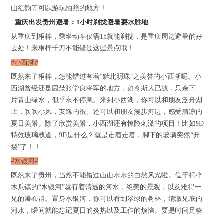
山红韵等可以游玩拍照的地方！
重庆出发贵州避暑：1小时刹拢避暑耍水胜地
从重庆到桐梓，乘坐动车仅需1h就能刹拢，是重庆周边避暑的好
去处！来桐梓千万不能错过这些景点哦！
#小西湖#
既然来了桐梓，怎能错过有着“黔北明珠”之美誉的小西湖呢。小
西湖曾经还是囚禁张学良将军的地方，如今斯人已故，只余下一
片青山绿水，似乎永不停息。来到小西湖，你可以和朋友泛舟湖
上，吹吹小风，安逸的很。还可以和朋友漫步河边，感受清凉的
夏日美景。除了欣赏美景，小西湖还有惊险刺激的项目！比如9D
特效玻璃栈道，9D是什么？就是走着走着，脚下的玻璃突然“开
裂”了！！
#水银河#
既然来了贵州，当然不能错过山山水水的自然风光啦。位于桐梓
木瓜镇的“水银河”就有着清透的河水，绝美的景观，以及难得一
见的瀑布群。置身水银河，你可以看到翠绿的树林，清澈见底的
河水，瞬间就能忘记夏日的炎热以及工作的烦恼。要是时间足够