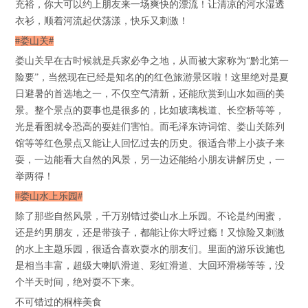
充裕，你大可以约上朋友来一场爽快的漂流！让清凉的河水湿透
衣衫，顺着河流起伏荡漾，快乐又刺激！
#娄山关#
娄山关早在古时候就是兵家必争之地，从而被大家称为“黔北第一
险要”，当然现在已经是知名的的红色旅游景区啦！这里绝对是夏
日避暑的首选地之一，不仅空气清新，还能欣赏到山水如画的美
景。整个景点的耍事也是很多的，比如玻璃栈道、长空桥等等，
光是看图就令恐高的耍娃们害怕。而毛泽东诗词馆、娄山关陈列
馆等等红色景点又能让人回忆过去的历史。很适合带上小孩子来
耍，一边能看大自然的风景，另一边还能给小朋友讲解历史，一
举两得！
#娄山水上乐园#
除了那些自然风景，千万别错过娄山水上乐园。不论是约闺蜜，
还是约男朋友，还是带孩子，都能让你大呼过瘾！又惊险又刺激
的水上主题乐园，很适合喜欢耍水的朋友们。里面的游乐设施也
是相当丰富，超级大喇叭滑道、彩虹滑道、大回环滑梯等等，没
个半天时间，绝对耍不下来。
不可错过的桐梓美食