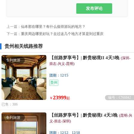
发布评论
上一篇：
仙本那在哪里？有什么值得游玩的地方？
下一篇：
重庆周边哪里好玩？去过这几个地方才算是到过重庆
贵州相关线路推荐
【丝路梦享号】| 黔贵秘境II 4天3晚
(深圳-
专列旅游
崇左-兴义-昆明)
团期：12/15
贵州
23999
编号：CN6842
￥
起
已售：306
【丝路梦享号】| 黔贵秘境I 4天3晚
(昆明-兴
专列旅游
义-崇左-深圳)
团期：12/12、12/18