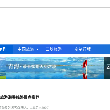
专列
中国旅游
三峡旅游
定制行程
旅游避暑线路景点推荐
足动专列 游客/发表人：上车走人2009)