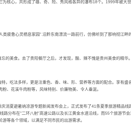
为核心，共形成了雄、奇、险、秀风格各异的瀑布18个。1999年被大
。
人类疲惫心灵栖息家园".沿黔东南漂流一路前行，仿佛听到了那响彻江畔
难忘的美食。去了贵阳餐厅之后，才发现，酸、辣不愧是贵州美食的精华
独特，吃法多样，更是注重色、香、味、形、营养等方面的配合。享有盛
肉粉、花溪牛肉粉等，风味特别、价廉物美、令人垂涎。
4重庆消夏避暑纳凉游专题新闻发布会上，正式发布了41条夏季旅游精品线
线路分布在"二环八射"高速公路以及长江黄金水道沿线，而55个旅游节会
轮游等各个领域，以满足不同市民的出游需求。