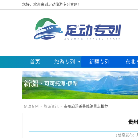
您好，欢迎来到足动旅游专列官网!
首页
旅游专列
新疆专列
东北
足动专列
>
旅游资讯
>
贵州旅游避暑线路景点推荐
贵州
( 信息发布：