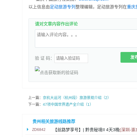
以上信息由
足动旅游专列
整理编辑，足动旅游专列在
重庆
请对文章内容作出评论
发
验 证 码：
上一篇：
京杭大运河（杭州段）旅游景观介绍（2）
下一篇：
47项中国世界遗产全介绍（1）
贵州相关旅游线路推荐
【丝路梦享号】| 黔贵秘境II 4天3晚
(深圳-崇
ZD6842