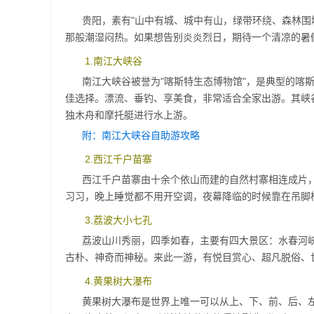
贵阳，素有"山中有城、城中有山，绿带环绕、森林围
那般潮湿闷热。如果想告别炎炎烈日，期待一个清凉的暑
1.南江大峡谷
南江大峡谷被誉为"喀斯特生态博物馆"，是典型的喀
佳选择。漂流、垂钓、享美食，非常适合全家出游。其峡
独木舟和摩托艇进行水上游。
附：南江大峡谷自助游攻略
2.西江千户苗寨
西江千户苗寨由十余个依山而建的自然村寨相连成片
习习，晚上睡觉都不用开空调，夜幕降临的时候靠在吊脚
3.荔波大小七孔
荔波山川秀丽，四季如春，主要有四大景区：水春河
古朴、神奇而神秘。来此一游，有悦目赏心、超凡脱俗、
4.黄果树大瀑布
黄果树大瀑布是世界上唯一可以从上、下、前、后、