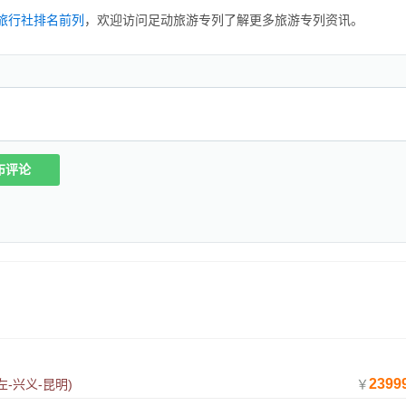
旅行社排名前列
，欢迎访问足动旅游专列了解更多旅游专列资讯。
布评论
2399
左-兴义-昆明)
￥