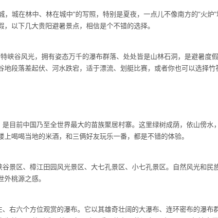
城，城在林中、林在城中"的写照，特别是夏夜，一点儿不像南方的"火炉"
假，以下几大贵阳避暑景点，相信是个不错的选择。
斯特峡谷风光，拥有姿态万千的瀑布群落、处处皆是山林石洞，是避暑度
谷地段落差起伏、河水跌宕，适于漂流、划艇比赛，或者你也可以选择竹
，是目前中国乃至全世界最大的苗族聚居村寨。这里绿树成荫，依山傍水
楼上喝喝当地的米酒，和三俩好友玩乐一番，都是不错的体验。
峡谷景区、樟江田园风光景区、大七孔景区、小七孔景区。自然风光和民
世外桃源之感。
左、右六个方位观赏的瀑布。它以其雄奇壮阔的大瀑布、连环密布的瀑布