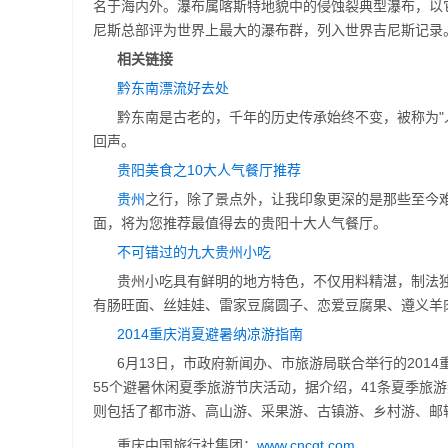
名于海内外。瀑布属喀斯特地貌中的侵蚀裂典型瀑布，以它
尼斯总部评为世界上最大的瀑布群，列入世界吉尼斯记录
相关链接
黔东南漂流好去处
黔东南是古老的，千年的历史传承始终不变，被称为"
回声。
贵阳美食之10大人气餐厅推荐
贵州
之行，除了景点外，让我印象更深的是那些至今
面，将为您推荐最值得去的贵阳十大人气餐厅。
不可错过的九大贵州小吃
贵州小吃具有鲜明的地方特色，不仅用料精湛，制法
有肠旺面、丝娃娃、雷家豆腐圆子、恋爱豆腐果、遵义羊
2014重庆消夏避暑纳凉游指南
6月13日，市政府新闻办、市旅游局联合举行的201
55个避暑休闲夏季旅游节庆活动，据介绍，41条夏季旅游
则包括了都市游、高山游、采果游、古镇游、乡村游、邮
重庆中国旅行社集团：
www.cncqt.com