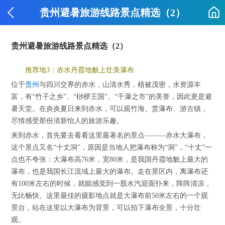
贵州避暑旅游线路景点精选（2）
贵州避暑旅游线路景点精选（2）
推荐地3：赤水丹霞地貌上壮美瀑布
位于
贵州
与四川交界的赤水，山清水秀，植被茂密，水资源丰
富，有“竹子之乡”、“桫椤王国”、“千瀑之市”的美誉，因此更是避
暑天堂。在炎炎夏日来到赤水，可以观竹海、赏瀑布、游古镇，
尽情感受那份清新怡人的旅游乐趣。
来到赤水，首先要去看看这里最著名的景点———赤水大瀑布，
这个景点又名“十丈洞”，原因是当地人把瀑布称为“洞”，“十丈”一
点也不夸张：大瀑布高76米，宽80米，是我国丹霞地貌上最大的
瀑布，也是我国长江流域上最大的瀑布。走在景区内，离瀑布还
有100米左右的时候，就能感觉到一股水汽迎面扑来，阵阵清凉，
无比畅快。这里最佳的摄影地点就是大瀑布前50米左右的一个观
景台，站在这里以大瀑布为背景，可以拍下瀑布全景，十分壮
观。