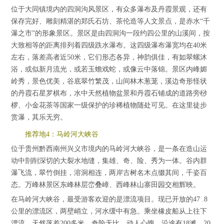
位于大同镇境内的四洞沟风景区，有众多瀑布及丹霞景观，还有
保存完好、雕刻精湛的郑氏石坊、茶伦造等人文景点，是赤水“千
瀑之市”的形象景区。景区是由四洞沟一段约四公里的山溪间，按
大致相等的距离排列着四级跌水瀑布。这四级瀑布瀑宽均在40米
左右，落差高者近50米，它们形态各异，神韵俱佳，有如翠螺沐
浴，或似新月流光，或若玉蟾戏蛇，或像云中落锦。景区内峰媚
岭秀，景色优美，谷底翠竹繁茂，山间林木葱茏，溪边奇形怪状
的丹霞石星罗棋布，水中天然植物盆景和丹霞石铺成的道路旁桫
椤、小金花茶等国家一级保护的珍稀植物随处可见。在这里徒步
赏瀑，其乐无穷。
推荐地4：马岭河大峡谷
位于贵州黔西南州兴义市境内的马岭河大峡谷，是一条在造山运
动中剖削深切的大裂水地缝，集雄、奇、险、秀为一体。谷内群
瀑飞流，翠竹倒挂，溶洞相连，两岸古树名木点缀其间，千姿百
态。万峰林景区东峰林层峦叠嶂、西峰林山寨田园交相辉映。
在马岭河大峡谷，最受游客欢迎的是漂流项目。现已开放的47 .8
公里的漂流区，两壁峭立，河水缓中有急。乘坐橡皮船从上往下
漂流，天然落差200多米，奇险无比，动人心魄。沿途有18滩，20