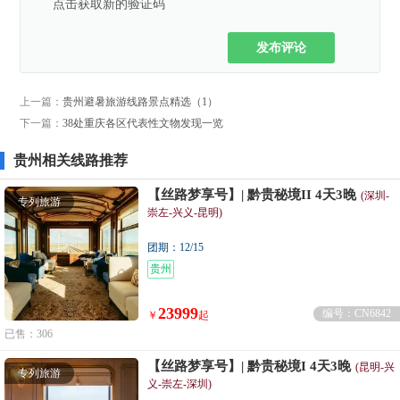
发布评论
上一篇：
贵州避暑旅游线路景点精选（1）
下一篇：
38处重庆各区代表性文物发现一览
贵州相关线路推荐
【丝路梦享号】| 黔贵秘境II 4天3晚
(深圳-
专列旅游
崇左-兴义-昆明)
团期：12/15
贵州
23999
编号：CN6842
￥
起
已售：306
【丝路梦享号】| 黔贵秘境I 4天3晚
(昆明-兴
专列旅游
义-崇左-深圳)