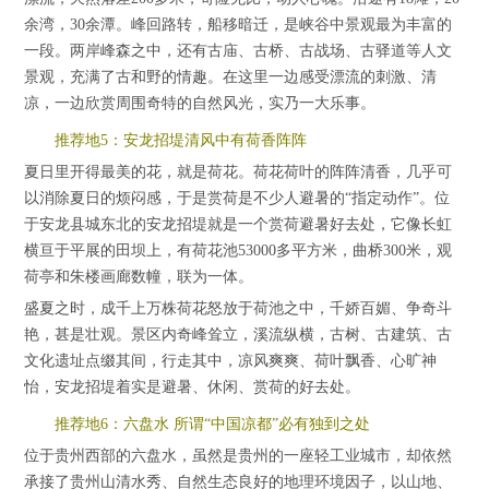
余湾，30余潭。峰回路转，船移暗迁，是峡谷中景观最为丰富的
一段。两岸峰森之中，还有古庙、古桥、古战场、古驿道等人文
景观，充满了古和野的情趣。在这里一边感受漂流的刺激、清
凉，一边欣赏周围奇特的自然风光，实乃一大乐事。
推荐地5：安龙招堤清风中有荷香阵阵
夏日里开得最美的花，就是荷花。荷花荷叶的阵阵清香，几乎可
以消除夏日的烦闷感，于是赏荷是不少人避暑的“指定动作”。位
于安龙县城东北的安龙招堤就是一个赏荷避暑好去处，它像长虹
横亘于平展的田坝上，有荷花池53000多平方米，曲桥300米，观
荷亭和朱楼画廊数幢，联为一体。
盛夏之时，成千上万株荷花怒放于荷池之中，千娇百媚、争奇斗
艳，甚是壮观。景区内奇峰耸立，溪流纵横，古树、古建筑、古
文化遗址点缀其间，行走其中，凉风爽爽、荷叶飘香、心旷神
怡，安龙招堤着实是避暑、休闲、赏荷的好去处。
推荐地6：六盘水 所谓“中国凉都”必有独到之处
位于贵州西部的六盘水，虽然是贵州的一座轻工业城市，却依然
承接了贵州山清水秀、自然生态良好的地理环境因子，以山地、