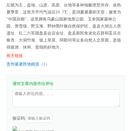
丘陵为主，盆地、山原、高原、台地等多种地貌类型并存。炎热
夏季里，这里月平均气温仅19 .7℃，是消夏避暑的天堂，被誉为
“中国凉都”。这里拥有乌蒙山国家地质公园、玉舍国家森林公
园、滑雪场、野玉海、野钟黑叶猴自然保护区、盘县大洞古人类
遗址、红二六军团盘县会议会址、盘县新民鱼龙化石群和妥乐古
银杏、大洞竹海、坡上草原、阿勒河等众多自然人文景观，是值
得旅游、休闲、度假的好地方。
相关链接
贵州避暑胜地精选（1）
请对文章内容作出评论
验证码: