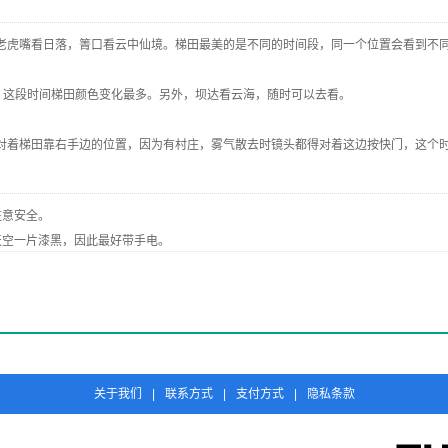
老虎嘴看日落，箐口看云中仙境。梯田最美的是不同的时间段，同一个位置会看到不
落，这段时间梯田颜色变化最多。另外，坝达看云海，随时可以去看。
正对着梯田靠右手边的位置，因为有村庄，雾气散去时镜头都得对着这边按快门，这个
注意安全。
天空一片漆黑，因此最好带手电。
太阳还是比较毒的，所以要注意防晒。衣服、鞋子最好以轻便为主。
包车或者还是拼车。
些，其次就是晚了可能预定不到了。
关于我们
|
联系方式
|
支付方式
|
隐私条款