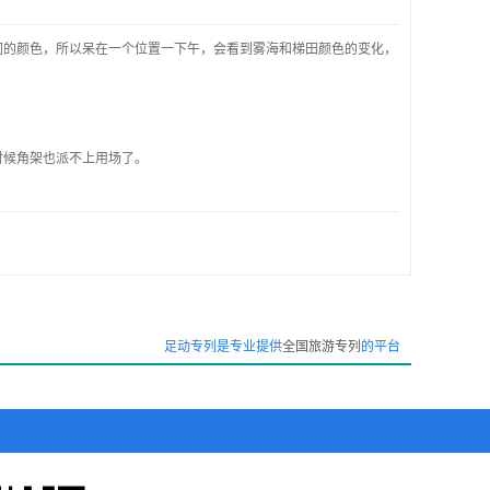
同的颜色，所以呆在一个位置一下午，会看到雾海和梯田颜色的变化，
时候角架也派不上用场了。
足动专列是专业提供
全国旅游专列
的平台