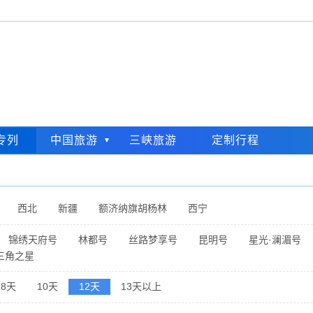
专列
中国旅游
三峡旅游
定制行程
西北
新疆
额济纳旗胡杨林
西宁
锦绣天府号
林都号
丝路梦享号
昆明号
星光·澜湄号
三角之星
8天
10天
12天
13天以上