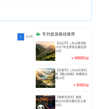

专列旅游路线推荐
1
共0条
【白云号】| 天山锦书版
·2027年全景南北疆巡游
18日
98880
￥
起
【安逸号】| 2026乐享归
阁【疆山如画】纵横南北
疆16日
8480
￥
起
【锦绣天府号】独库
版|2026南北疆文化之旅
16日