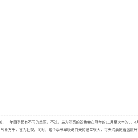
，一年四季都有不同的美丽。不过，最为漂亮的景色会在每年的11月至次年的3、4月
，气象万千，甚为壮观。同时，这个季节早晚与白天的温差很大，每天清晨随着温度升