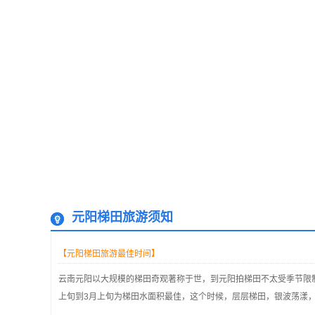
元阳梯田旅游须知
【元阳梯田旅游最佳时间】
云南元阳以大规模的梯田奇观著称于世，到元阳拍梯田不太受季节限制
上旬到3月上旬为梯田水面积最佳，这个时候，层层梯田，银波荡漾