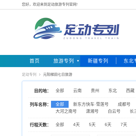
您好，欢迎来到足动旅游专列官网!
首页
旅游专列
新疆专列
东北
足动专列

元阳梯田七日旅游
全部
云南
贵州
东北
西藏
目的地：
全部
新东方快车·雪莲号
成都号
列车名称：
大河之南号
潇湘号
白云号
长
全部
4天
5天
6天
7天
行程天数：