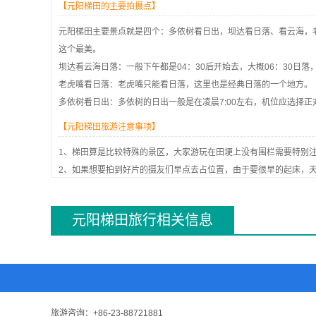
【元阳梯田的主要拍摄点】
元阳梯田主要景点就是四个：多依树看日出，坝达看日落、看云海，
这个最美。
坝达看云海日落：一般下午都是04：30后开始去，大概06：30日
老虎嘴看日落：老虎嘴只能看日落，这里也是经典日落的一个地方。
多依树看日出：多依树的日出一般是在凌晨7:00左右，机位应选择
【元阳梯田旅游注意事项】
1、梯田算是比较特殊的景区，大家游玩在田埂上没有围栏需要特别
2、如果想要拍到好片的摄友们早点去占位置，由于要很早的起床，
3、元阳梯田气候不错，不冷不热，但是就是早晚会比较凉，中午的
4、元阳各个景点之间的距离比较元，如果不是自驾的话，建议大家
元阳梯田旅行相关信息
5、友情提示一下，在旺季住宿千万要提前预定，首先价格会便宜一
旅游咨询：
+86-23-88721881