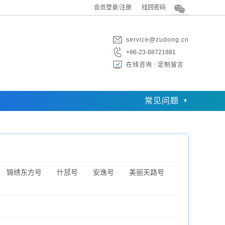
会员登录/注册
找回密码
service@zudong.cn
+86-23-88721881
在线咨询
定制留言
常见问题
锦绣东方号
什邡号
安逸号
美丽天路号