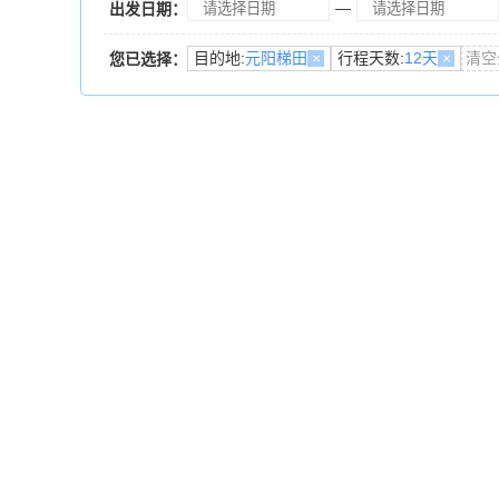
—
出发日期：
目的地:
元阳梯田
×
行程天数:
12天
×
清空
您已选择：