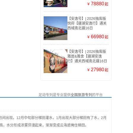
78880
￥
起
【安逸号】| 2026独库版
悦府【疆湖安逸行】通关
西域南北疆16日
66980
￥
起
【安逸号】| 2026独库版
雅居&雅舍【疆湖安逸
行】通关西域南北疆16日
27980
￥
起
足动专列是专业提供
全国旅游专列
的平台
间出现。12月中旬部分梯田灌水，1月出现大部分梯田有了水，2月
高，水分形成浓雾弥漫起来，渐渐变成云海遮掩住梯田。