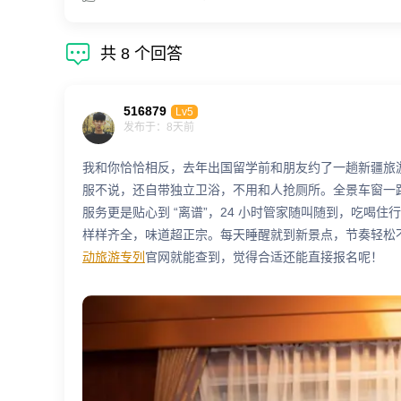

共
8
个回答
516879
Lv5
发布于：8天前
我和你恰恰相反，去年出国留学前和朋友约了一趟新疆旅
服不说，还自带独立卫浴，不用和人抢厕所。全景车窗一
服务更是贴心到 “离谱”，24 小时管家随叫随到，吃
样样齐全，味道超正宗。每天睡醒就到新景点，节奏轻松
动旅游专列
官网就能查到，觉得合适还能直接报名呢！