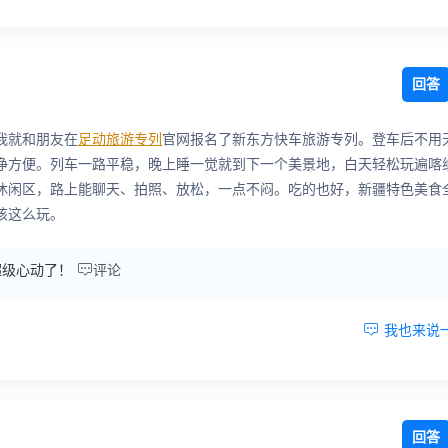
回答
我就和朋友在
足动旅游专列
官网报名了新东方快车旅游专列。登车后不用
净方便。列车一路平稳，晚上睡一觉就到下一个美景地，白天轻松玩遍喀
休闲区，路上能聊天、拍照、放松，一点不闷。吃的也好，新疆特色美食
该这么玩。

超级心动了！
评论

我也来说
回答