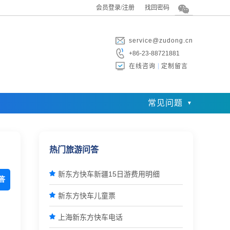
会员登录/注册
找回密码
service@zudong.cn
+86-23-88721881
在线咨询
定制留言
常见问题
热门旅游问答

新东方快车新疆15日游费用明细
答

新东方快车儿童票

上海新东方快车电话