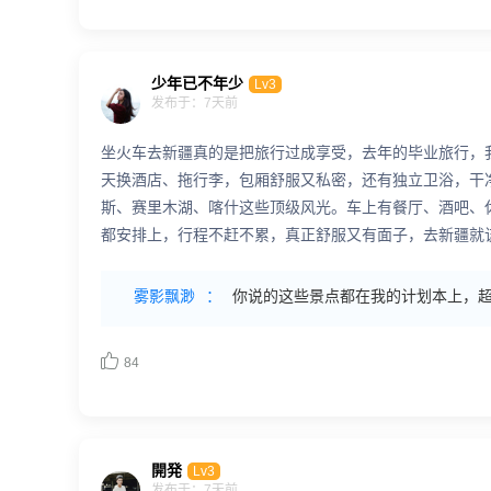
少年已不年少
Lv3
发布于：7天前
坐火车去新疆真的是把旅行过成享受，去年的毕业旅行，
天换酒店、拖行李，包厢舒服又私密，还有独立卫浴，干
斯、赛里木湖、喀什这些顶级风光。车上有餐厅、酒吧、
都安排上，行程不赶不累，真正舒服又有面子，去新疆就
雾影飘渺
：
你说的这些景点都在我的计划本上，

84
開発
Lv3
发布于：7天前