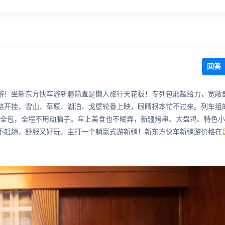
回答
游！坐新东方快车游新疆简直是懒人旅行天花板！专列包厢超给力，宽敞
路开挂，雪山、草原、湖泊、戈壁轮番上映，眼睛根本忙不过来。列车组
喝住行全包，全程不用动脑子。车上美食也不糊弄，新疆烤串、大盘鸡、特色
不赶趟，舒服又好玩，主打一个躺赢式游新疆！新东方快车新疆游价格在