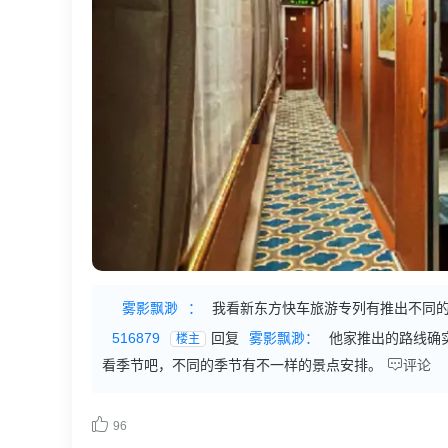
雾影飘渺
：
我看新东方快车旅游专列有推出不同
516879
回复
雾影飘渺：
他家推出的路线确
楼主

看季节吧，不同的季节有不一样的景点安排。
评论

96