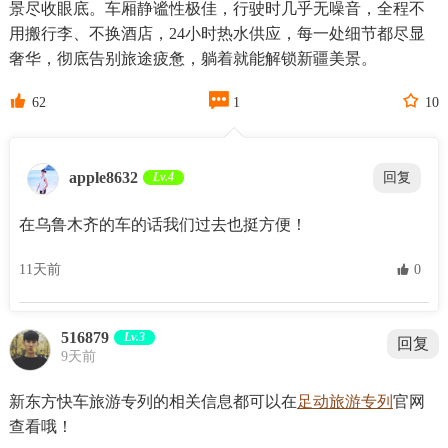
景尽收眼底。车厢静谧性极佳，行驶时几乎无噪音，全程不
用搬行李、不换酒店，24小时热水供应，每一处细节都尽显
奢华，彻底告别旅途疲惫，躺着就能解锁新疆美景。



62
1
10
apple8632
Lv.4
回复
在乌鲁木齐的车的话我们过去也挺方便！
11天前
 0
516879
Lv.3
回复
9天前
新东方快车旅游专列的相关信息都可以在
足动旅游专列
官网
查看哦！