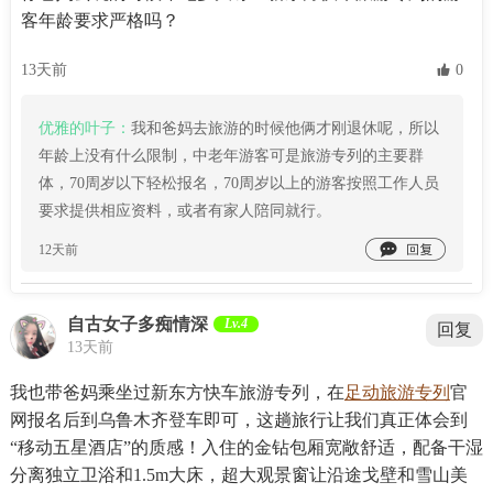
客年龄要求严格吗？
13天前
 0
优雅的叶子：
我和爸妈去旅游的时候他俩才刚退休呢，所以
年龄上没有什么限制，中老年游客可是旅游专列的主要群
体，70周岁以下轻松报名，70周岁以上的游客按照工作人员
要求提供相应资料，或者有家人陪同就行。

12天前
自古女子多痴情深
Lv.4
回复
13天前
我也带爸妈乘坐过新东方快车旅游专列，在
足动旅游专列
官
网报名后到乌鲁木齐登车即可，这趟旅行让我们真正体会到
“移动五星酒店”的质感！入住的金钻包厢宽敞舒适，配备干湿
分离独立卫浴和1.5m大床，超大观景窗让沿途戈壁和雪山美