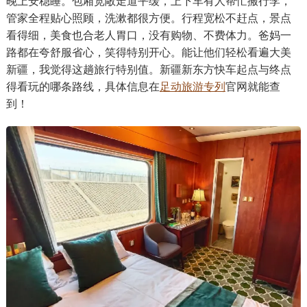
晚上安稳睡。包厢宽敞走道平缓，上下车有人帮忙搬行李，
管家全程贴心照顾，洗漱都很方便。行程宽松不赶点，景点
看得细，美食也合老人胃口，没有购物、不费体力。爸妈一
路都在夸舒服省心，笑得特别开心。能让他们轻松看遍大美
新疆，我觉得这趟旅行特别值。新疆新东方快车起点与终点
得看玩的哪条路线，具体信息在
足动旅游专列
官网就能查
到！