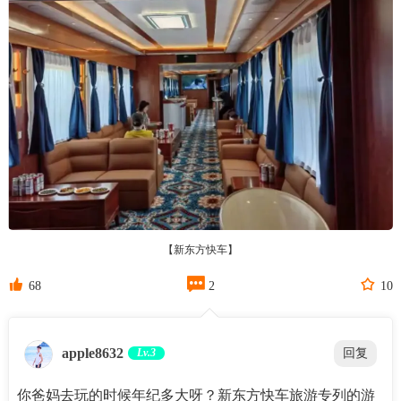
【新东方快车】



68
2
10
apple8632
Lv.3
回复
你爸妈去玩的时候年纪多大呀？新东方快车旅游专列的游