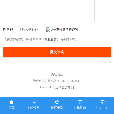
验 证 码：
我已完整阅读、理解并同意
《隐私政策》
的全部内容。
提交咨询
隐私条款
足动专列订票电话：+86-23-88721881
Copyright ©
足动旅游专列





首页
特色专列
拨打电话
在线咨询
个人中心