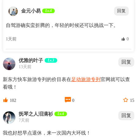
金元小易
Lv.4
回复
自驾游确实蛮折腾的，年轻的时候还可以挑战一下。
1天前
 0
优雅的叶子
Lv.3
回复
13天前
新东方快车旅游专列的价目表在
足动旅游专列
官网就可以查
看哦！



102
0
15
抚琴之人泪满衫
Lv.4
回复
7天前
我也好想早点退休，来一次国内大环线！