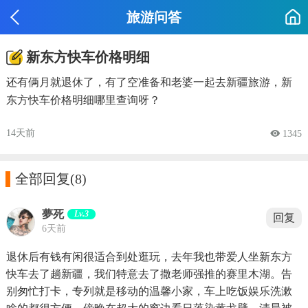
旅游问答
新东方快车价格明细
还有俩月就退休了，有了空准备和老婆一起去新疆旅游，新
东方快车价格明细哪里查询呀？
14天前
 1345

全部回复
(8)
夢死
Lv.3
回复
6天前
退休后有钱有闲很适合到处逛玩，去年我也带爱人坐新东方
快车去了趟新疆，我们特意去了撒老师强推的赛里木湖。告
别匆忙打卡，专列就是移动的温馨小家，车上吃饭娱乐洗漱