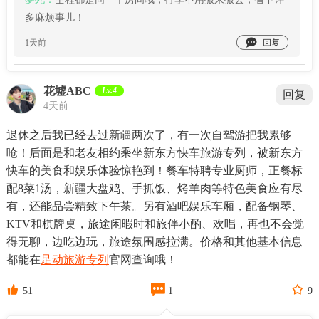
多麻烦事儿！

1天前
花墟ABC
Lv.4
回复
4天前
退休之后我已经去过新疆两次了，有一次自驾游把我累够
呛！后面是和老友相约乘坐新东方快车旅游专列，被新东方
快车的美食和娱乐体验惊艳到！餐车特聘专业厨师，正餐标
配8菜1汤，新疆大盘鸡、手抓饭、烤羊肉等特色美食应有尽
有，还能品尝精致下午茶。另有酒吧娱乐车厢，配备钢琴、
KTV和棋牌桌，旅途闲暇时和旅伴小酌、欢唱，再也不会觉
得无聊，边吃边玩，旅途氛围感拉满。价格和其他基本信息
都能在
足动旅游专列
官网查询哦！



51
1
9