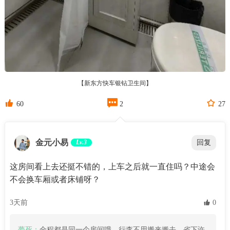
【新东方快车银钻卫生间】



60
2
27
金元小易
Lv.3
回复
这房间看上去还挺不错的，上车之后就一直住吗？中途会
不会换车厢或者床铺呀？
3天前
 0
夢死：
全程都是同一个房间哦，行李不用搬来搬去，省下许