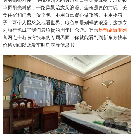
啥的都很方便。傍晚在超大的窗边看日落染黄戈壁，清晨被
草原阳光叫醒，一路风景治愈又浪漫。全程是真的纯玩，美
食住宿和门票一价全包，不用自己费心做攻略、不用拎箱
子。两个人慢悠悠地看世界、聊心事是别样的浪漫，这趟专
列旅行也成了我们最珍贵的周年纪念游。登录
足动旅游专列
官网点击新东方快车的专属界面，你就能看到到新东方快车
价格明细以及发车时刻表等信息啦！