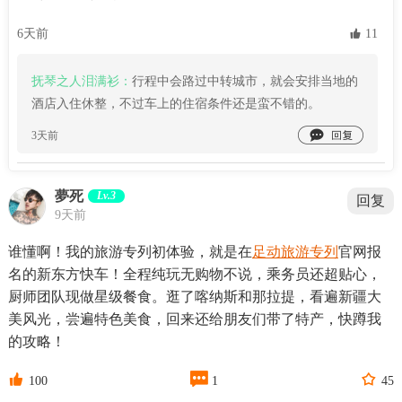
6天前
 11
抚琴之人泪满衫：
行程中会路过中转城市，就会安排当地的
酒店入住休整，不过车上的住宿条件还是蛮不错的。

3天前
夢死
Lv.3
回复
9天前
谁懂啊！我的旅游专列初体验，就是在
足动旅游专列
官网报
名的新东方快车！全程纯玩无购物不说，乘务员还超贴心，
厨师团队现做星级餐食。逛了喀纳斯和那拉提，看遍新疆大
美风光，尝遍特色美食，回来还给朋友们带了特产，快蹲我
的攻略！



100
1
45