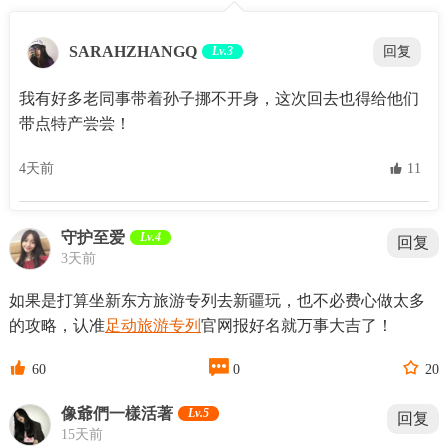
SARAHZHANGQ
Lv.3
回复
我有好多老同事带着孙子挪不开身，这次回去也得给他们
带点特产尝尝！
4天前
 11
守护至爱
Lv.4
回复
3天前
如果是打算坐新东方旅游专列去新疆玩，也不必费心做太多
的攻略，认准
足动旅游专列
官网报好名就万事大吉了！



60
0
20
像爺們一樣活著
Lv.5
回复
15天前