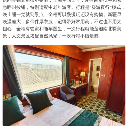
选的金钻套房很不错哟，车厢空间适宜，还有防滑扶手和紧
急呼叫按钮，特别适配中老年游客。行程是“昼游夜行”模式，
晚上睡一觉就到景点，全程可以慢慢玩还没有购物。新疆早
晚温差大，多带件厚衣服，记得带好常用药，不过也不用太
担心，全程有管家和随车医生，一次行程就能逛遍南北疆美
景，人文景区搭配自然风光，一次行程不留遗憾。