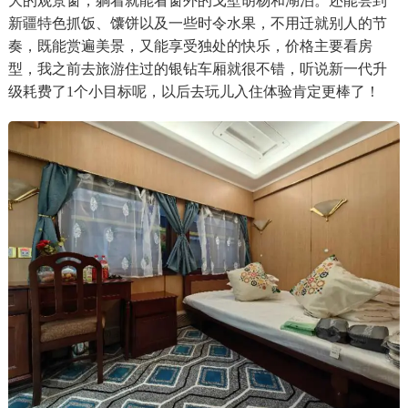
大的观景窗，躺着就能看窗外的戈壁胡杨和湖泊。还能尝到
新疆特色抓饭、馕饼以及一些时令水果，不用迁就别人的节
奏，既能赏遍美景，又能享受独处的快乐，价格主要看房
型，我之前去旅游住过的银钻车厢就很不错，听说新一代升
级耗费了1个小目标呢，以后去玩儿入住体验肯定更棒了！