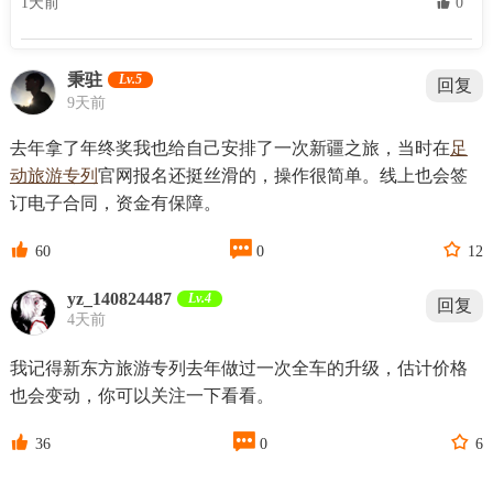
1天前
 0
秉驻
Lv.5
回复
9天前
去年拿了年终奖我也给自己安排了一次新疆之旅，当时在
足
动旅游专列
官网报名还挺丝滑的，操作很简单。线上也会签
订电子合同，资金有保障。



60
0
12
yz_140824487
Lv.4
回复
4天前
我记得新东方旅游专列去年做过一次全车的升级，估计价格
也会变动，你可以关注一下看看。



36
0
6