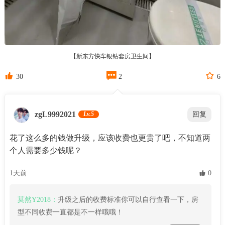
【新东方快车银钻套房卫生间】



30
2
6
zgL9992021
Lv.5
回复
花了这么多的钱做升级，应该收费也更贵了吧，不知道两
个人需要多少钱呢？
1天前
 0
莫然Y2018：
升级之后的收费标准你可以自行查看一下，房
型不同收费一直都是不一样哦哦！