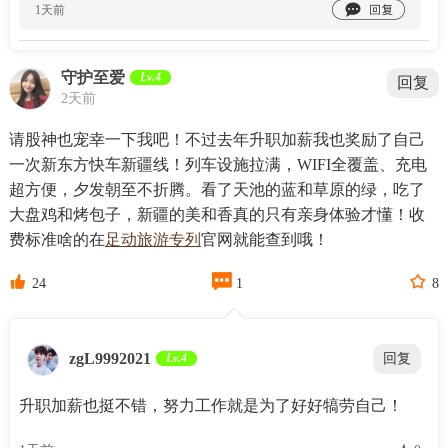

1天前
守护至爱
Lv.4
回复
2天前
请股神也宠幸一下我吧！不过去年升职加薪我也奖励了自己
一次新东方快车新疆线！列车设施拉满，WIFI全覆盖、充电
超方便，夕发朝至不折腾。看了天池的蓝和草原的绿，吃了
大盘鸡和烤包子，新疆的美和香真的只有亲身体验才懂！收
费标准啥的在
足动旅游专列
官网就能查到哦！



24
1
8
zgL9992021
Lv.4
回复
升职加薪也挺不错，努力工作就是为了好好犒劳自己！