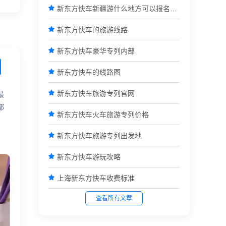

新东方快车新疆游什么地方可以报名参团

新东方快车的旅游线路

新东方快车豪华专列内部

新东方快车的线路图

新东方快车旅游专列官网
最
都

新东方快车火车旅游专列价格

新东方快车旅游专列出发地

新东方快车游玩攻略

上海新东方快车收费标准
查看所有文章