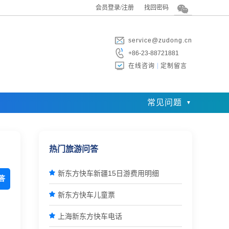
会员登录/注册
找回密码
service@zudong.cn
+86-23-88721881
在线咨询
定制留言
常见问题
热门旅游问答

新东方快车新疆15日游费用明细
答

新东方快车儿童票

上海新东方快车电话