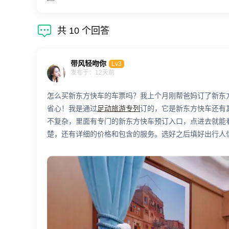

共
10
个回答
带风轻吻你
Lv3
发布于：12天前
怎么买新东方快车的车票吗？我上个月刚帮爸妈订了新东
省心！我是通过
足动旅游专列
订的，它是新东方快车还有
不复杂，里面有专门的新东方快车预订入口，点进去就能
楚，还有详细的价格和包含的服务。选好之后填好出行人