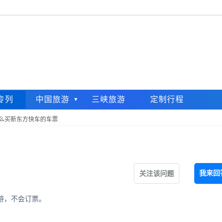
专列
中国旅游
三峡旅游
定制行程
么买新东方快车的车票
我来回
关注该问题
游，不会订票。