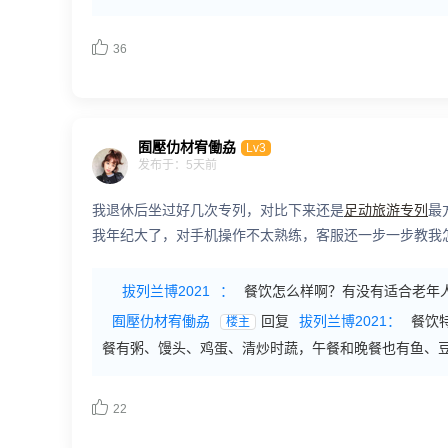

36
囿壓仂材宥働劦
Lv3
发布于：5天前
我退休后坐过好几次专列，对比下来还是
足动旅游专列
最
我年纪大了，对手机操作不太熟练，客服还一步一步教我
拔列兰博2021
：
餐饮怎么样啊？有没有适合老年
囿壓仂材宥働劦
回复
拔列兰博2021：
餐饮
楼主
餐有粥、馒头、鸡蛋、清炒时蔬，午餐和晚餐也有鱼、

22