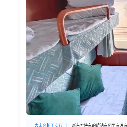
大宋名相王安石
：
新东方快车的蓝钻车厢里有没