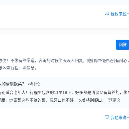

我也来说
回答
方便！不像有些渠道，咨询的时候半天没人回复，他们家客服特别有耐心
怎么查行程、填信息。

人的清淡饭菜？
评论
特别适合老年人！行程里包含的11早19正，好多都是清淡又有营养的，像

豆腐、炒青菜这些不辣的菜，我牙口也不好，吃着特别顺口。
评论

我也来说