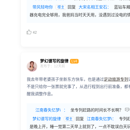
带风轻吻你
回复
大宋名相王安石：
蓝钻车
楼主
器充电完全够用，我爸妈当时天天用，没遇到过没电的

42
梦幻谱写的旋律
Lv4
发布于：12天前
我去年带老婆孩子坐新东方快车，也是通过
足动旅游专列
不是只给你一张票就完事了，从选行程到出行前准备，都
醒我调整作息。

江南春失忆梦i
：
坐专列赶路的时间长不长啊？
梦幻谱写的旋律
回复
江南春失忆梦i：
专列
楼主
是晚上开，睡一觉第二天早上就到了，一点不耽误白天