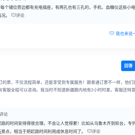
厢每个铺位旁边都有充电插座，有两孔也有三孔的，手机、血糖仪这些小

情况。
评论

我也来说
回答
订的票，不仅流程简单，还能享受到专属服务！跟普通订票不一样，他们
有客服全程可以咨询。我当时不知道新疆跟内地有2小时时差，客服还特
评论
赶路的时间安排得很合理，不会让人觉得累！比如从乌鲁木齐到轮台，专

玩景点，相当于把赶路时间利用成休息时间了。
评论